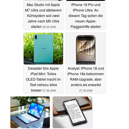
Mac Studio mit Apple
iPhone 18 Pro und
M7 Ultra und stärkerem
iPhone Ultra: An
Kühlsystem soll zwei
diesem Tag sollen die
Jahre nach M5 Ultra
neuen Apple-
starten
Flaggschiffe starten
29.06.2026
29.06.2026
Desaster fürs Apple
Analyst: iPhone 18 und
iPad Mini: Tolles
iPhone 18e bekommen
OLED-Tablet macht im
RAM-Upgrade, aber
Test nahezu alles
anders als erwartet
besser
27.06.2026
27.06.2026