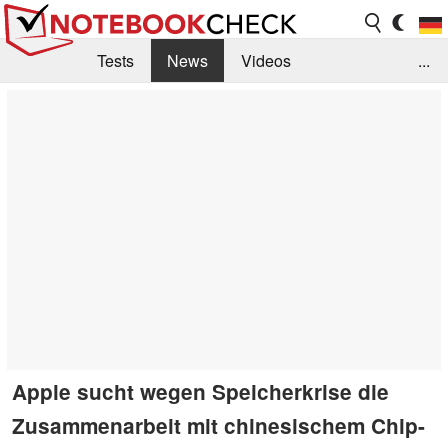
Tests
News
Videos
...
Benchmarks & Tech
Externe Tests
Kaufberatung
Deals
Suche
Jobs
Forum
Apple sucht wegen Speicherkrise die
Zusammenarbeit mit chinesischem Chip-