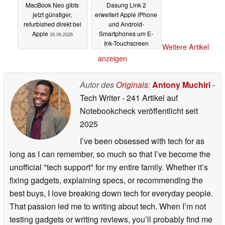
MacBook Neo gibts
Dasung Link 2
jetzt günstiger,
erweitert Apple iPhone
refurbished direkt bei
und Android-
Apple
Smartphones um E-
26.06.2026
Ink-Touchscreen
Weitere Artikel
26.06.2026
anzeigen
Autor des
Originals
:
Antony Muchiri
-
Tech Writer
- 241 Artikel auf
Notebookcheck veröffentlicht
seit
2025
I’ve been obsessed with tech for as
long as I can remember, so much so that I’ve become the
unofficial "tech support" for my entire family. Whether it’s
fixing gadgets, explaining specs, or recommending the
best buys, I love breaking down tech for everyday people.
That passion led me to writing about tech. When I’m not
testing gadgets or writing reviews, you’ll probably find me