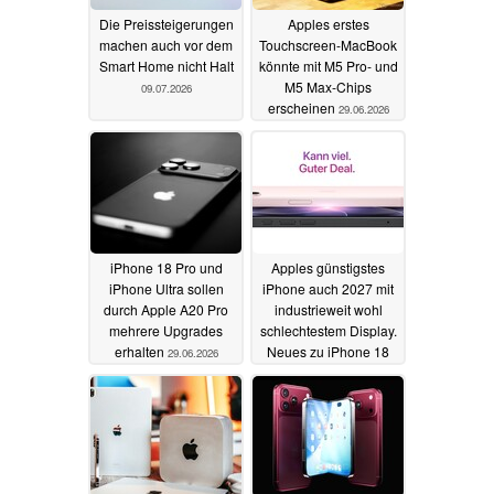
Die Preissteigerungen
Apples erstes
machen auch vor dem
Touchscreen-MacBook
Smart Home nicht Halt
könnte mit M5 Pro- und
M5 Max-Chips
09.07.2026
erscheinen
29.06.2026
iPhone 18 Pro und
Apples günstigstes
iPhone Ultra sollen
iPhone auch 2027 mit
durch Apple A20 Pro
industrieweit wohl
mehrere Upgrades
schlechtestem Display.
erhalten
Neues zu iPhone 18
29.06.2026
bis iPhone Air 2
29.06.2026