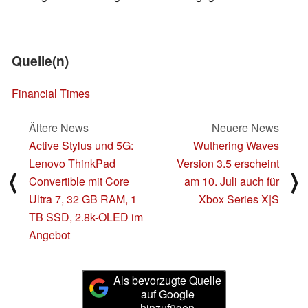
Quelle(n)
Financial Times
Ältere News
Neuere News
Active Stylus und 5G:
Wuthering Waves
Lenovo ThinkPad
Version 3.5 erscheint
⟨
⟩
Convertible mit Core
am 10. Juli auch für
Ultra 7, 32 GB RAM, 1
Xbox Series X|S
TB SSD, 2.8k-OLED im
Angebot
Als bevorzugte Quelle
auf Google
hinzufügen