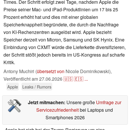
Times. Der Schritt erfolgt zwei Tage, nachdem Apple die
Preise seiner Mac- und iPad-Produktlinien um 17 bis 25
Prozent erhöht hat und dies mit einer globalen
Speicherknappheit begründete, die durch die Nachfrage
von KI-Rechenzentren ausgelöst wird. Apple bezieht
Speicher derzeit von Micron, Samsung und SK Hynix. Eine
Einbindung von CXMT würde die Lieferkette diversifizieren,
der Schritt stößt jedoch bereits im US-Kongress auf scharfe
Kritik.
Antony Muchiri (
übersetzt von
Nicole Dominikowski),
Veröffentlicht am
27.06.2026
🇺🇸
🇪🇸
...
Apple
Leaks / Rumors
Jetzt mitmachen:
Unsere große
Umfrage zur
Servicezufriedenheit
bei Laptops und
Smartphones 2026
Apple hat sich bei der Trump-Regierung um eine