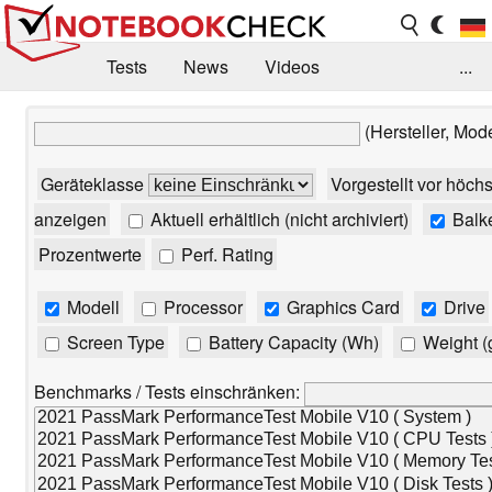
Tests
News
Videos
...
Benchmarks & Tech
Externe Tests
(Hersteller, Mod
Kaufberatung
Deals
Suche
Jobs
Geräteklasse
Vorgestellt vor höch
Forum
anzeigen
Aktuell erhältlich (nicht archiviert)
Balk
Prozentwerte
Perf. Rating
Modell
Processor
Graphics Card
Drive
Screen Type
Battery Capacity (Wh)
Weight (
Benchmarks / Tests einschränken: