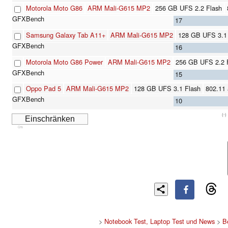
Motorola Moto G86
ARM Mali-G615 MP2
256 GB UFS 2.2 Flash
17
Samsung Galaxy Tab A11+
ARM Mali-G615 MP2
128 GB UFS 3.1
16
Motorola Moto G86 Power
ARM Mali-G615 MP2
256 GB UFS 2.2 
15
Oppo Pad 5
ARM Mali-G615 MP2
128 GB UFS 3.1 Flash
802.11 a/
10
(-)
Cns
>
Notebook Test, Laptop Test und News
>
B