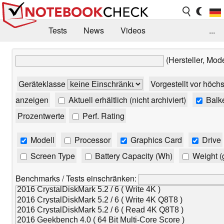
Tests
News
Videos
...
Benchmarks & Tech
Externe Tests
(Hersteller, Mod
Kaufberatung
Deals
Suche
Jobs
Geräteklasse
Vorgestellt vor höch
Forum
anzeigen
Aktuell erhältlich (nicht archiviert)
Balk
Prozentwerte
Perf. Rating
Modell
Processor
Graphics Card
Drive
Screen Type
Battery Capacity (Wh)
Weight (
Benchmarks / Tests einschränken: