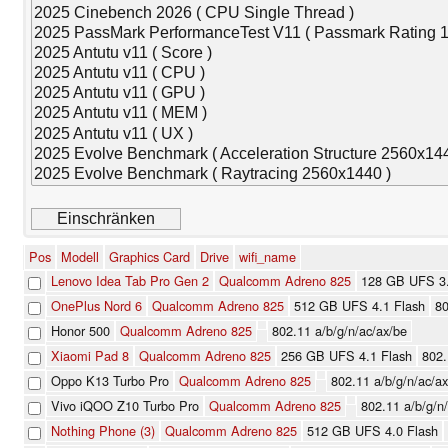
Pos
Modell
Graphics Card
Drive
wifi_name
Lenovo Idea Tab Pro Gen 2
Qualcomm Adreno 825
128 GB UFS 3.
OnePlus Nord 6
Qualcomm Adreno 825
512 GB UFS 4.1 Flash
80
Honor 500
Qualcomm Adreno 825
802.11 a/​b/​g/​n/​ac/​ax/​be
Xiaomi Pad 8
Qualcomm Adreno 825
256 GB UFS 4.1 Flash
802.1
Oppo K13 Turbo Pro
Qualcomm Adreno 825
802.11 a/​b/​g/​n/​ac/​ax
Vivo iQOO Z10 Turbo Pro
Qualcomm Adreno 825
802.11 a/​b/​g/​n/
Nothing Phone (3)
Qualcomm Adreno 825
512 GB UFS 4.0 Flash