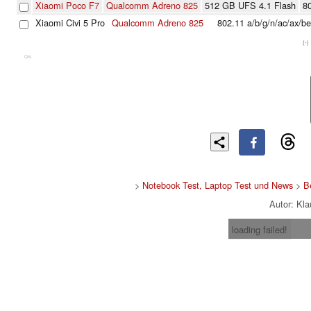
Xiaomi Poco F7
Qualcomm Adreno 825
512 GB UFS 4.1 Flash
80
Xiaomi Civi 5 Pro
Qualcomm Adreno 825
802.11 a/​b/​g/​n/​ac/​ax/​be
(-)
Cns
>
Notebook Test, Laptop Test und News
>
B
Autor: Kl
loading failed!