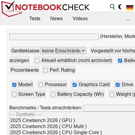
Tests
News
Videos
...
Benchmarks & Tech
Externe Tests
(Hersteller, Mod
Kaufberatung
Deals
Suche
Jobs
Geräteklasse
Vorgestellt vor höch
Forum
anzeigen
Aktuell erhältlich (nicht archiviert)
Balk
Prozentwerte
Perf. Rating
Modell
Processor
Graphics Card
Drive
Screen Type
Battery Capacity (Wh)
Weight (
Benchmarks / Tests einschränken: