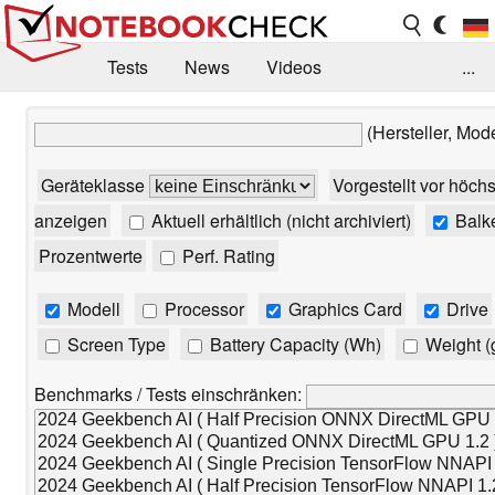
Tests
News
Videos
...
Benchmarks & Tech
Externe Tests
(Hersteller, Mod
Kaufberatung
Deals
Suche
Jobs
Geräteklasse
Vorgestellt vor höch
Forum
anzeigen
Aktuell erhältlich (nicht archiviert)
Balk
Prozentwerte
Perf. Rating
Modell
Processor
Graphics Card
Drive
Screen Type
Battery Capacity (Wh)
Weight (
Benchmarks / Tests einschränken: