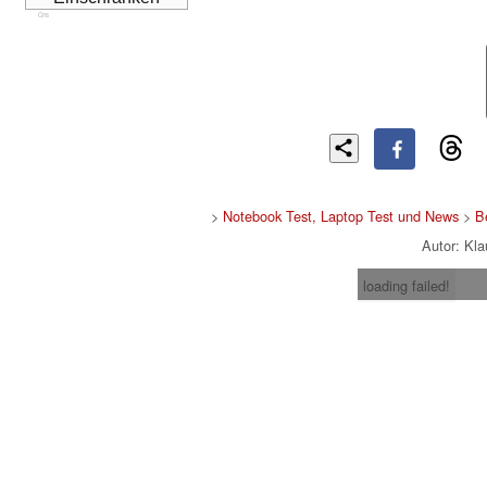
Cns
>
Notebook Test, Laptop Test und News
>
B
Autor: Kl
loading failed!