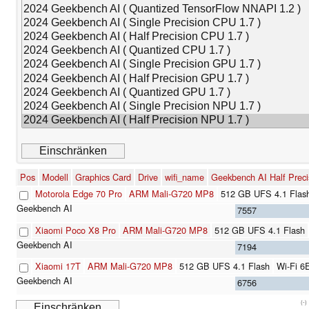
Pos
Modell
Graphics Card
Drive
wifi_name
Geekbench AI Half Prec
Motorola Edge 70 Pro
ARM Mali-G720 MP8
512 GB UFS 4.1 Flas
7557
Xiaomi Poco X8 Pro
ARM Mali-G720 MP8
512 GB UFS 4.1 Flash
7194
Xiaomi 17T
ARM Mali-G720 MP8
512 GB UFS 4.1 Flash
Wi-Fi 6
6756
(-)