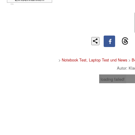
Cns
>
Notebook Test, Laptop Test und News
>
B
Autor: Kl
loading failed!