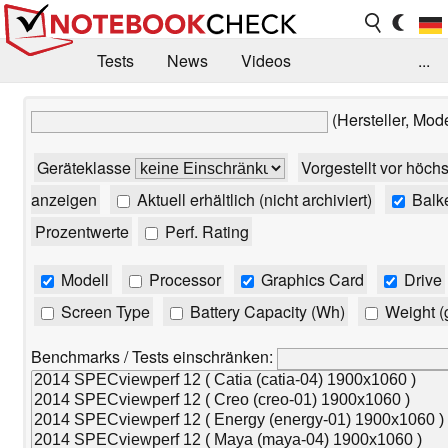
Tests
News
Videos
...
Benchmarks & Tech
Externe Tests
(Hersteller, Mod
Kaufberatung
Deals
Suche
Jobs
Geräteklasse
Vorgestellt vor höch
Forum
anzeigen
Aktuell erhältlich (nicht archiviert)
Balk
Prozentwerte
Perf. Rating
Modell
Processor
Graphics Card
Drive
Screen Type
Battery Capacity (Wh)
Weight (
Benchmarks / Tests einschränken: