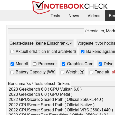
Tests
News
Videos
Be
(Hersteller, Mod
Geräteklasse
Vorgestellt vor höch
Aktuell erhältlich (nicht archiviert)
Balkendiagram
Modell
Processor
Graphics Card
Drive
Battery Capacity (Wh)
Weight (g)
Tage alt
al
Benchmarks / Tests einschränken: