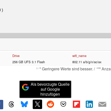
Drive
wifi_name
256 GB UFS 3.1 Flash
802.11 a/b/g/n/ac/ax
* Geringere Werte sind besser. /
Anzah
(-)
n123
Als bevorzugte Quelle
auf Google
hinzufügen