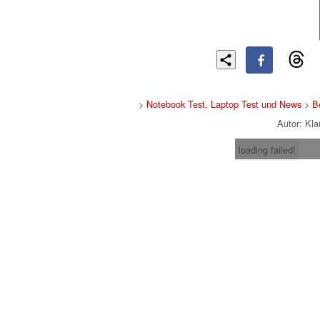
>
Notebook Test, Laptop Test und News
>
B
Autor: Kl
loading failed!