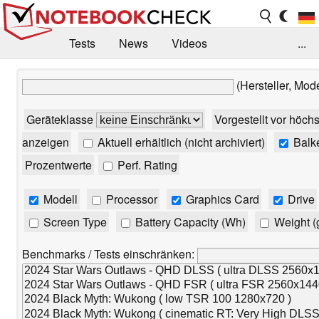
Tests
News
Videos
...
Benchmarks & Tech
Externe Tests
(Hersteller, Mod
Kaufberatung
Deals
Suche
Jobs
Geräteklasse
Vorgestellt vor höch
Forum
anzeigen
Aktuell erhältlich (nicht archiviert)
Balk
Prozentwerte
Perf. Rating
Modell
Processor
Graphics Card
Drive
Screen Type
Battery Capacity (Wh)
Weight (
Benchmarks / Tests einschränken: