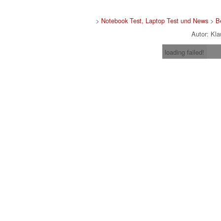
>
Notebook Test, Laptop Test und News
>
B
Autor: Kl
loading failed!