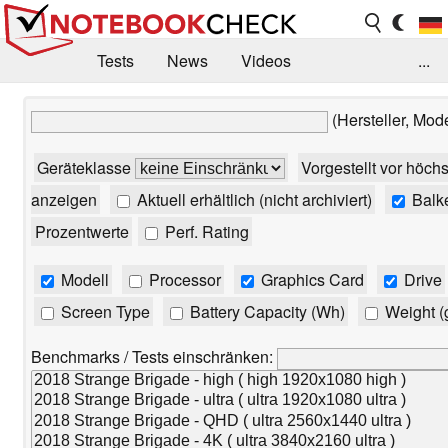
Tests
News
Videos
...
Benchmarks & Tech
Externe Tests
(Hersteller, Mod
Kaufberatung
Deals
Suche
Jobs
Geräteklasse
Vorgestellt vor höch
Forum
anzeigen
Aktuell erhältlich (nicht archiviert)
Balk
Prozentwerte
Perf. Rating
Modell
Processor
Graphics Card
Drive
Screen Type
Battery Capacity (Wh)
Weight (
Benchmarks / Tests einschränken: