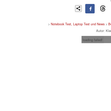
>
Notebook Test, Laptop Test und News
>
B
Autor: Kl
loading failed!