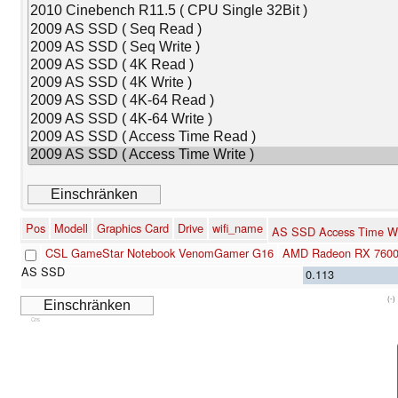
Pos
Modell
Graphics Card
Drive
wifi_name
AS SSD Access Time Wr
CSL GameStar Notebook VenomGamer G16
AMD Radeon RX 760
0.113
(-)
Cns