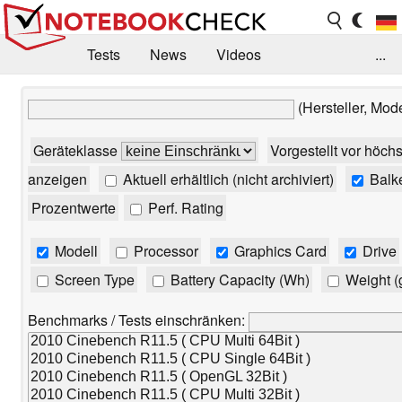
Tests
News
Videos
...
Benchmarks & Tech
Externe Tests
(Hersteller, Mod
Kaufberatung
Deals
Suche
Jobs
Geräteklasse
Vorgestellt vor höch
Forum
anzeigen
Aktuell erhältlich (nicht archiviert)
Balk
Prozentwerte
Perf. Rating
Modell
Processor
Graphics Card
Drive
Screen Type
Battery Capacity (Wh)
Weight (
Benchmarks / Tests einschränken: