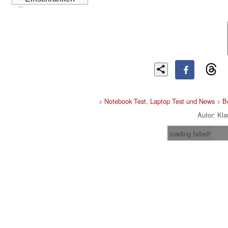
Cns
>
Notebook Test, Laptop Test und News
>
B
Autor: Kl
loading failed!