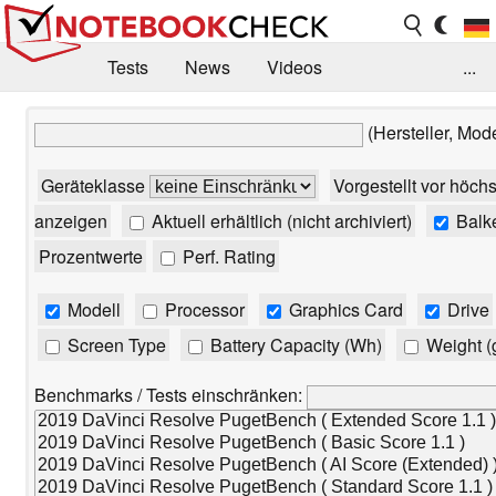
Tests
News
Videos
...
Benchmarks & Tech
Externe Tests
(Hersteller, Mod
Kaufberatung
Deals
Suche
Jobs
Geräteklasse
Vorgestellt vor höch
Forum
anzeigen
Aktuell erhältlich (nicht archiviert)
Balk
Prozentwerte
Perf. Rating
Modell
Processor
Graphics Card
Drive
Screen Type
Battery Capacity (Wh)
Weight (
Benchmarks / Tests einschränken: