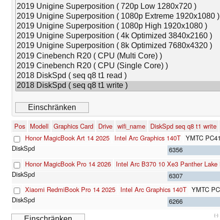
Pos
Modell
Graphics Card
Drive
wifi_name
DiskSpd seq q8 t1 write
Honor MagicBook Art 14 2025
Intel Arc Graphics 140T
YMTC PC41
6356
Honor MagicBook Pro 14 2026
Intel Arc B370 10 Xe3 Panther Lake
6307
Xiaomi RedmiBook Pro 14 2025
Intel Arc Graphics 140T
YMTC PC
6266
(-)