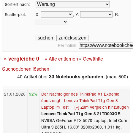
Sortiert nach:
Scatterplot:
X:
, Y:
, R:
Permalink:
» vergleiche
0
» Alle entfernen
»
Gewählte
Suchoptionen löschen
40 Artikel über
33 Notebooks gefunden.
(max. 500)
21.01.2026
Der Nachfolger des ThinkPad X1 Extreme
92%
überzeugt - Lenovo ThinkPad T1g Gen 8
Laptop im Test
[+] Zum Vergleich hinzufügen
:
Lenovo ThinkPad T1g Gen 8 21TD003GE
NVIDIA GeForce RTX 5070 Laptop, Intel Core
Ultra 9 285H, 16.00" 3200x2000, 1.911 kg,