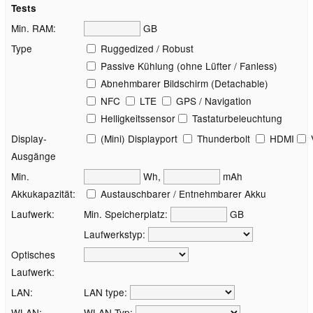
Tests
Min. RAM:
GB
Type
Ruggedized / Robust
Passive Kühlung (ohne Lüfter / Fanless)
Abnehmbarer Bildschirm (Detachable)
NFC
LTE
GPS / Navigation
Helligkeitssensor
Tastaturbeleuchtung
Display-
(Mini) Displayport
Thunderbolt
HDMI
Ausgänge
Min.
Wh,
mAh
Akkukapazität:
Austauschbarer / Entnehmbarer Akku
Laufwerk:
Min. Speicherplatz:
GB
Laufwerkstyp:
Optisches
Laufwerk:
LAN:
LAN type:
WLAN:
WLAN Typ: