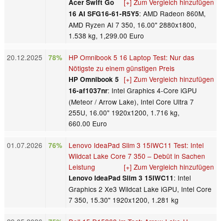
[+] Zum Vergleich hinzufügen
Acer Swift Go
: AMD Radeon 860M,
16 AI SFG16-61-R5Y5
AMD Ryzen AI 7 350, 16.00" 2880x1800,
1.538 kg, 1,299.00 Euro
20.12.2025
HP Omnibook 5 16 Laptop Test: Nur das
78%
Nötigste zu einem günstigen Preis
[+] Zum Vergleich hinzufügen
HP Omnibook 5
: Intel Graphics 4-Core iGPU
16-af1037nr
(Meteor / Arrow Lake), Intel Core Ultra 7
255U, 16.00" 1920x1200, 1.716 kg,
660.00 Euro
01.07.2026
Lenovo IdeaPad Slim 3 15IWC11 Test: Intel
76%
Wildcat Lake Core 7 350 – Debüt in Sachen
Leistung
[+] Zum Vergleich hinzufügen
: Intel
Lenovo IdeaPad Slim 3 15IWC11
Graphics 2 Xe3 Wildcat Lake iGPU, Intel Core
7 350, 15.30" 1920x1200, 1.281 kg