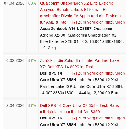
07.04.2026
Qualcomm Snapdragon X2 Elite Extreme
88%
Analyse, Benchmarks & Effizienz - Ein
ernsthafter Rivale für Apple und ein Problem
für AMD & Intel
[+] Zum Vergleich hinzufügen
: Qualcomm
Asus Zenbook A16 UX3607
Adreno X2-90, Qualcomm Snapdragon X2
Elite Extreme X2E-94-100, 16.00" 2880x1800,
1.213 kg
10.02.2026
Zurück in die Zukunft mit Intel Panther Lake
87%
X7: Dell XPS 14 2026 im Test
[+] Zum Vergleich hinzufügen
Dell XPS 14
: Intel Arc B390 12 Xe3
Core Ultra X7 358H
Panther Lake iGPU, Intel Core Ultra X7 358H,
14.00" 2880x1800, 1.444 kg, 2,200.00 Euro
12.04.2026
Dell XPS 16 Core Ultra X7 358H Test: Raus
87%
mit Nvidia, rein mit Intel Arc B390
[+] Zum Vergleich hinzufügen
Dell XPS 16
: Intel Arc B390 12 Xe3
Core Ultra X7 358H