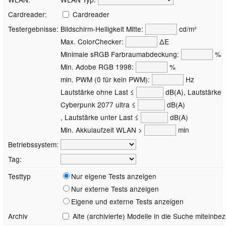
Cardreader:
Cardreader
Testergebnisse:
Bildschirm-Helligkeit Mitte:
cd/m²
Max. ColorChecker:
ΔE
Minimale sRGB Farbraumabdeckung:
%
Min. Adobe RGB 1998:
%
min. PWM (0 für kein PWM):
Hz
Lautstärke ohne Last ≤
dB(A), Lautstärke
Cyberpunk 2077 ultra ≤
dB(A)
, Lautstärke unter Last ≤
dB(A)
Min. Akkulaufzeit WLAN >
min
Betriebssystem:
Tag:
Testtyp
Nur eigene Tests anzeigen
Nur externe Tests anzeigen
Eigene und externe Tests anzeigen
Archiv
Alte (archivierte) Modelle in die Suche miteinbe