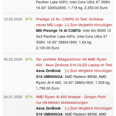
Panther Lake iGPU, Intel Core Ultra X7 358H,
16.00" 3200x2000, 1.718 kg, 2,350.00 Euro
12.05.2026
Prestige 16 AI+ C3MTG im Test: Schickes
87%
neues MSI Logo
[+] Zum Vergleich hinzufügen
: Intel Arc B390 12
MSI Prestige 16 AI C3MTG
Xe3 Panther Lake iGPU, Intel Core Ultra X7
358H, 16.00" 2880x1800, 1.64 kg,
2,100.00 Euro
06.02.2026
Der perfekte Alltagsrechner mit AMD Ryzen
87%
400 - Asus Zenbook S16 OLED Laptop im Test
[+] Zum Vergleich hinzufügen
Asus ZenBook
: AMD Radeon 880M, AMD
S16 UM5606GA
Ryzen AI 9 465, 16.00" 2880x1800, 1.529 kg,
1,799.00 Euro
24.01.2026
AMD Ryzen AI 400 Analyse - Gorgon Point
87%
nur mit kleinen Verbesserungen
[+] Zum Vergleich hinzufügen
Asus ZenBook
: AMD Radeon 880M, AMD
S16 UM5606GA