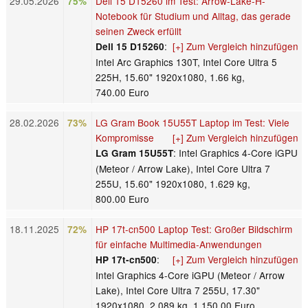
29.05.2026
Dell 15 D15260 im Test: Arrow-Lake-H-
75%
Notebook für Studium und Alltag, das gerade
seinen Zweck erfüllt
:
[+] Zum Vergleich hinzufügen
Dell 15 D15260
Intel Arc Graphics 130T, Intel Core Ultra 5
225H, 15.60" 1920x1080, 1.66 kg,
740.00 Euro
28.02.2026
LG Gram Book 15U55T Laptop im Test: Viele
73%
Kompromisse
[+] Zum Vergleich hinzufügen
: Intel Graphics 4-Core iGPU
LG Gram 15U55T
(Meteor / Arrow Lake), Intel Core Ultra 7
255U, 15.60" 1920x1080, 1.629 kg,
800.00 Euro
18.11.2025
HP 17t-cn500 Laptop Test: Großer Bildschirm
72%
für einfache Multimedia-Anwendungen
:
[+] Zum Vergleich hinzufügen
HP 17t-cn500
Intel Graphics 4-Core iGPU (Meteor / Arrow
Lake), Intel Core Ultra 7 255U, 17.30"
1920x1080, 2.089 kg, 1,150.00 Euro