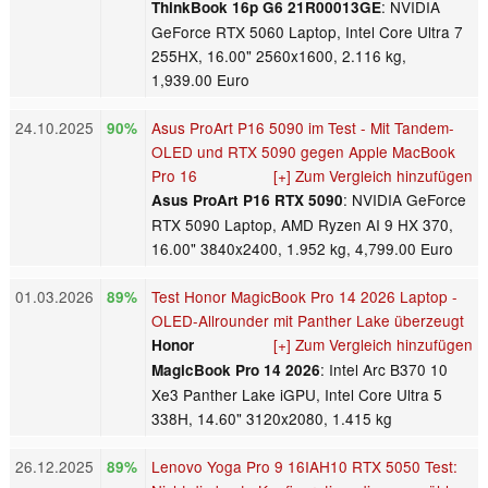
: NVIDIA
ThinkBook 16p G6 21R00013GE
GeForce RTX 5060 Laptop, Intel Core Ultra 7
255HX, 16.00" 2560x1600, 2.116 kg,
1,939.00 Euro
24.10.2025
Asus ProArt P16 5090 im Test - Mit Tandem-
90%
OLED und RTX 5090 gegen Apple MacBook
Pro 16
[+] Zum Vergleich hinzufügen
: NVIDIA GeForce
Asus ProArt P16 RTX 5090
RTX 5090 Laptop, AMD Ryzen AI 9 HX 370,
16.00" 3840x2400, 1.952 kg, 4,799.00 Euro
01.03.2026
Test Honor MagicBook Pro 14 2026 Laptop -
89%
OLED-Allrounder mit Panther Lake überzeugt
[+] Zum Vergleich hinzufügen
Honor
: Intel Arc B370 10
MagicBook Pro 14 2026
Xe3 Panther Lake iGPU, Intel Core Ultra 5
338H, 14.60" 3120x2080, 1.415 kg
26.12.2025
Lenovo Yoga Pro 9 16IAH10 RTX 5050 Test:
89%