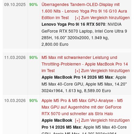
09.10.2025
Überragendes Tandem-OLED-Display mit
90%
1.600 Nits - Lenovo Yoga Pro 9i 16 G10 Aura
Edition im Test
[+] Zum Vergleich hinzufügen
: NVIDIA
Lenovo Yoga Pro 9i 16 RTX 5070
GeForce RTX 5070 Laptop, Intel Core Ultra 9
285H, 16.00" 3200x2000, 1.949 kg,
2,800.00 Euro
11.03.2026
M5 Max mit schwankender Leistung und
90%
Throttling-Problemen - Apple MacBook Pro 14
im Test
[+] Zum Vergleich hinzufügen
: Apple
Apple MacBook Pro 14 2026 M5 Max
M5 Max 40-Core GPU, Apple M5 Max, 14.20"
3024x1964, 1.613 kg, 8,589.00 Euro
10.03.2026
Apple M5 Pro & M5 Max GPU-Analyse - M5
90%
Max GPU auf Augenhöhe mit der GeForce
RTX 5070 und schneller als Strix Halo
[+] Zum Vergleich hinzufügen
Apple MacBook
: Apple M5 Max 40-Core
Pro 14 2026 M5 Max
GPU, Apple M5 Max, 14.20" 3024x1964,