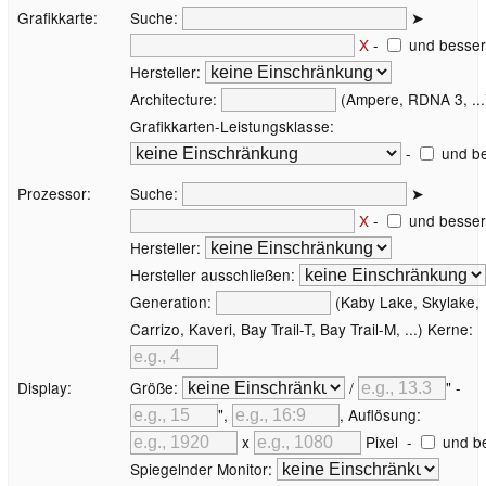
Grafikkarte:
Suche:
➤
X
-
und besser
Hersteller:
Architecture:
(Ampere, RDNA 3, ...
Grafikkarten-Leistungsklasse:
-
und be
Prozessor:
Suche:
➤
X
-
und besser
Hersteller:
Hersteller ausschließen:
Generation:
(Kaby Lake, Skylake,
Carrizo, Kaveri, Bay Trail-T, Bay Trail-M, ...) Kerne:
Display:
Größe:
/
" -
",
, Auflösung:
x
Pixel
-
und b
Spiegelnder Monitor: