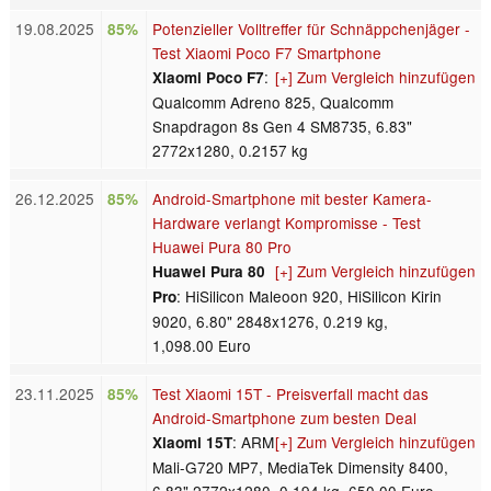
19.08.2025
Potenzieller Volltreffer für Schnäppchenjäger -
85%
Test Xiaomi Poco F7 Smartphone
:
[+] Zum Vergleich hinzufügen
Xiaomi Poco F7
Qualcomm Adreno 825, Qualcomm
Snapdragon 8s Gen 4 SM8735, 6.83"
2772x1280, 0.2157 kg
26.12.2025
Android-Smartphone mit bester Kamera-
85%
Hardware verlangt Kompromisse - Test
Huawei Pura 80 Pro
[+] Zum Vergleich hinzufügen
Huawei Pura 80
: HiSilicon Maleoon 920, HiSilicon Kirin
Pro
9020, 6.80" 2848x1276, 0.219 kg,
1,098.00 Euro
23.11.2025
Test Xiaomi 15T - Preisverfall macht das
85%
Android-Smartphone zum besten Deal
: ARM
[+] Zum Vergleich hinzufügen
Xiaomi 15T
Mali-G720 MP7, MediaTek Dimensity 8400,
6.83" 2772x1280, 0.194 kg, 650.00 Euro