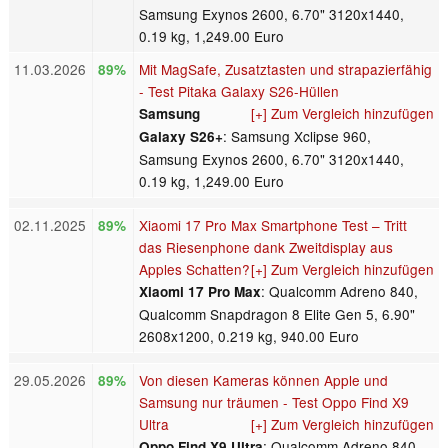
Samsung Exynos 2600, 6.70" 3120x1440,
0.19 kg, 1,249.00 Euro
11.03.2026
Mit MagSafe, Zusatztasten und strapazierfähig
89%
- Test Pitaka Galaxy S26-Hüllen
[+] Zum Vergleich hinzufügen
Samsung
: Samsung Xclipse 960,
Galaxy S26+
Samsung Exynos 2600, 6.70" 3120x1440,
0.19 kg, 1,249.00 Euro
02.11.2025
Xiaomi 17 Pro Max Smartphone Test – Tritt
89%
das Riesenphone dank Zweitdisplay aus
Apples Schatten?
[+] Zum Vergleich hinzufügen
: Qualcomm Adreno 840,
Xiaomi 17 Pro Max
Qualcomm Snapdragon 8 Elite Gen 5, 6.90"
2608x1200, 0.219 kg, 940.00 Euro
29.05.2026
Von diesen Kameras können Apple und
89%
Samsung nur träumen - Test Oppo Find X9
Ultra
[+] Zum Vergleich hinzufügen
: Qualcomm Adreno 840,
Oppo Find X9 Ultra