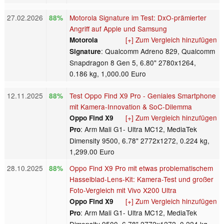
27.02.2026
Motorola Signature im Test: DxO-prämierter
88%
Angriff auf Apple und Samsung
[+] Zum Vergleich hinzufügen
Motorola
: Qualcomm Adreno 829, Qualcomm
Signature
Snapdragon 8 Gen 5, 6.80" 2780x1264,
0.186 kg, 1,000.00 Euro
12.11.2025
Test Oppo Find X9 Pro - Geniales Smartphone
88%
mit Kamera-Innovation & SoC-Dilemma
[+] Zum Vergleich hinzufügen
Oppo Find X9
: Arm Mali G1- Ultra MC12, MediaTek
Pro
Dimensity 9500, 6.78" 2772x1272, 0.224 kg,
1,299.00 Euro
28.10.2025
Oppo Find X9 Pro mit etwas problematischem
88%
Hasselblad-Lens-Kit: Kamera-Test und großer
Foto-Vergleich mit Vivo X200 Ultra
[+] Zum Vergleich hinzufügen
Oppo Find X9
: Arm Mali G1- Ultra MC12, MediaTek
Pro
Dimensity 9500, 6.78" 2772x1272, 0.224 kg,