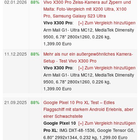
02.01.2026
Vivo X300 Pro Zeiss-Kamera auf Zypern und
88%
Malta: Foto-Vergleich mit X200 Ultra, X100
Pro, Samsung Galaxy S23 Ultra
:
[+] Zum Vergleich hinzufügen
Vivo X300 Pro
Arm Mali G1- Ultra MC12, MediaTek Dimensity
9500, 6.78" 2800x1260, 0.226 kg,
1,399.00 Euro
11.12.2025
Mehr als nur ein außergewöhnliches Kamera-
88%
Setup - Test Vivo X300 Pro
:
[+] Zum Vergleich hinzufügen
Vivo X300 Pro
Arm Mali G1- Ultra MC12, MediaTek Dimensity
9500, 6.78" 2800x1260, 0.226 kg,
1,399.00 Euro
21.09.2025
Google Pixel 10 Pro XL Test – Edles
88%
Flaggschiff mit starkem Android Erlebnis, aber
einer Schwachstelle
[+] Zum Vergleich hinzufügen
Google Pixel 10
: IMG DXT-48-1536, Google Tensor G5,
Pro XL
6.80" 2992x1344, 0.232 kg, 1,299.00 Euro