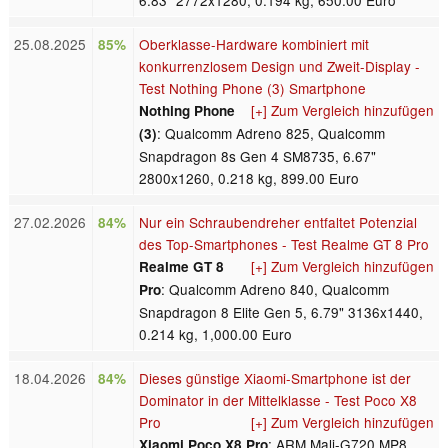
25.08.2025
Oberklasse-Hardware kombiniert mit
85%
konkurrenzlosem Design und Zweit-Display -
Test Nothing Phone (3) Smartphone
[+] Zum Vergleich hinzufügen
Nothing Phone
: Qualcomm Adreno 825, Qualcomm
(3)
Snapdragon 8s Gen 4 SM8735, 6.67"
2800x1260, 0.218 kg, 899.00 Euro
27.02.2026
Nur ein Schraubendreher entfaltet Potenzial
84%
des Top-Smartphones - Test Realme GT 8 Pro
[+] Zum Vergleich hinzufügen
Realme GT 8
: Qualcomm Adreno 840, Qualcomm
Pro
Snapdragon 8 Elite Gen 5, 6.79" 3136x1440,
0.214 kg, 1,000.00 Euro
18.04.2026
Dieses günstige Xiaomi-Smartphone ist der
84%
Dominator in der Mittelklasse - Test Poco X8
Pro
[+] Zum Vergleich hinzufügen
: ARM Mali-G720 MP8,
Xiaomi Poco X8 Pro