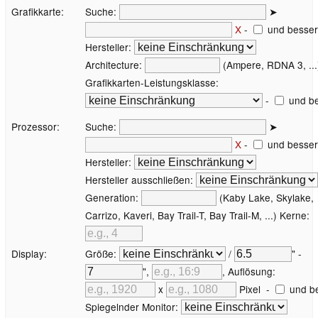
Grafikkarte:
Suche:
➤
X
-
und besser
Hersteller:
Architecture:
(Ampere, RDNA 3, ...
Grafikkarten-Leistungsklasse:
-
und be
Prozessor:
Suche:
➤
X
-
und besser
Hersteller:
Hersteller ausschließen:
Generation:
(Kaby Lake, Skylake,
Carrizo, Kaveri, Bay Trail-T, Bay Trail-M, ...) Kerne:
Display:
Größe:
/
" -
",
, Auflösung:
x
Pixel
-
und b
Spiegelnder Monitor: