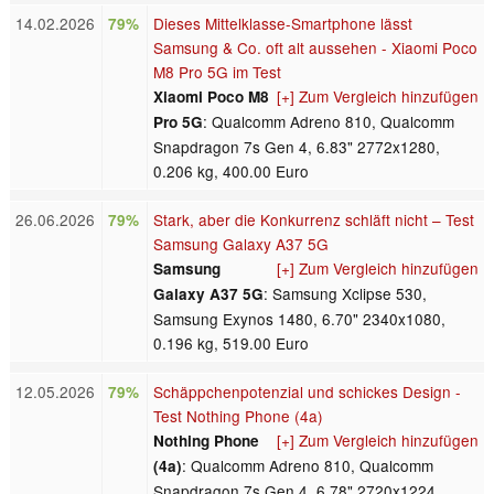
14.02.2026
Dieses Mittelklasse-Smartphone lässt
79%
Samsung & Co. oft alt aussehen - Xiaomi Poco
M8 Pro 5G im Test
[+] Zum Vergleich hinzufügen
Xiaomi Poco M8
: Qualcomm Adreno 810, Qualcomm
Pro 5G
Snapdragon 7s Gen 4, 6.83" 2772x1280,
0.206 kg, 400.00 Euro
26.06.2026
Stark, aber die Konkurrenz schläft nicht – Test
79%
Samsung Galaxy A37 5G
[+] Zum Vergleich hinzufügen
Samsung
: Samsung Xclipse 530,
Galaxy A37 5G
Samsung Exynos 1480, 6.70" 2340x1080,
0.196 kg, 519.00 Euro
12.05.2026
Schäppchenpotenzial und schickes Design -
79%
Test Nothing Phone (4a)
[+] Zum Vergleich hinzufügen
Nothing Phone
: Qualcomm Adreno 810, Qualcomm
(4a)
Snapdragon 7s Gen 4, 6.78" 2720x1224,