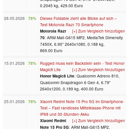
0.2045 kg, 429.00 Euro
28.05.2026
Dieses Foldable zieht alle Blicke auf sich –
78%
Test Motorola Razr 70 Smartphone
[+] Zum Vergleich hinzufügen
Motorola Razr
: ARM Mali-G615 MP2, MediaTek Dimensity
70
7450X, 6.90" 2640x1080, 0.188 kg,
869.00 Euro
15.01.2026
Rugged muss kein Backstein sein - Test Honor
78%
Magic8 Lite
[+] Zum Vergleich hinzufügen
: Qualcomm Adreno 810,
Honor Magic8 Lite
Qualcomm Snapdragon 6 Gen 4, 6.79"
2640x1200, 0.189 kg, 400.00 Euro
25.01.2026
Xiaomi Redmi Note 15 Pro 5G im Smartphone-
78%
Test – Fast randloses Mittelklasse-Phone mit
IP68 und 30-Stunden-Akku
[+] Zum Vergleich hinzufügen
Xiaomi Redmi
: ARM Mali-G615 MP2,
Note 15 Pro 5G