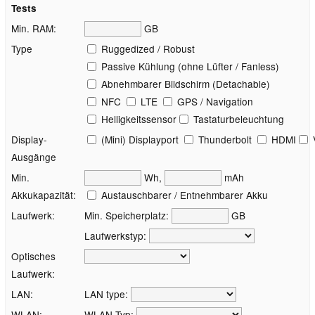
Tests
Min. RAM:
GB
Type
Ruggedized / Robust
Passive Kühlung (ohne Lüfter / Fanless)
Abnehmbarer Bildschirm (Detachable)
NFC
LTE
GPS / Navigation
Helligkeitssensor
Tastaturbeleuchtung
Display-
(Mini) Displayport
Thunderbolt
HDMI
Ausgänge
Min.
Wh,
mAh
Akkukapazität:
Austauschbarer / Entnehmbarer Akku
Laufwerk:
Min. Speicherplatz:
GB
Laufwerkstyp:
Optisches
Laufwerk:
LAN:
LAN type:
WLAN:
WLAN Typ: