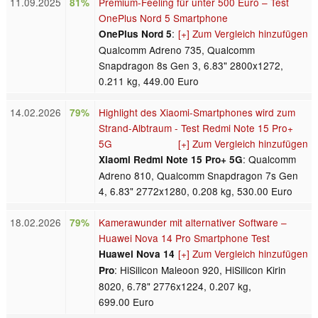
11.09.2025
Premium-Feeling für unter 500 Euro – Test
81%
OnePlus Nord 5 Smartphone
:
[+] Zum Vergleich hinzufügen
OnePlus Nord 5
Qualcomm Adreno 735, Qualcomm
Snapdragon 8s Gen 3, 6.83" 2800x1272,
0.211 kg, 449.00 Euro
14.02.2026
Highlight des Xiaomi-Smartphones wird zum
79%
Strand-Albtraum - Test Redmi Note 15 Pro+
5G
[+] Zum Vergleich hinzufügen
: Qualcomm
Xiaomi Redmi Note 15 Pro+ 5G
Adreno 810, Qualcomm Snapdragon 7s Gen
4, 6.83" 2772x1280, 0.208 kg, 530.00 Euro
18.02.2026
Kamerawunder mit alternativer Software –
79%
Huawei Nova 14 Pro Smartphone Test
[+] Zum Vergleich hinzufügen
Huawei Nova 14
: HiSilicon Maleoon 920, HiSilicon Kirin
Pro
8020, 6.78" 2776x1224, 0.207 kg,
699.00 Euro