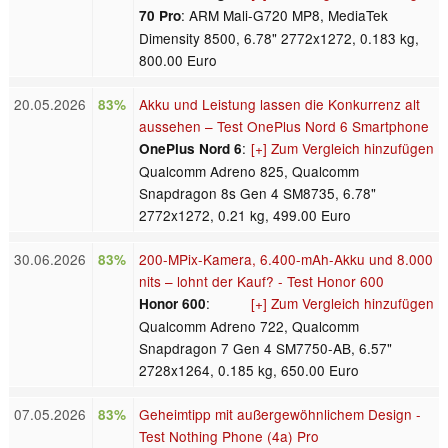
: ARM Mali-G720 MP8, MediaTek
70 Pro
Dimensity 8500, 6.78" 2772x1272, 0.183 kg,
800.00 Euro
20.05.2026
Akku und Leistung lassen die Konkurrenz alt
83%
aussehen – Test OnePlus Nord 6 Smartphone
:
[+] Zum Vergleich hinzufügen
OnePlus Nord 6
Qualcomm Adreno 825, Qualcomm
Snapdragon 8s Gen 4 SM8735, 6.78"
2772x1272, 0.21 kg, 499.00 Euro
30.06.2026
200-MPix-Kamera, 6.400-mAh-Akku und 8.000
83%
nits – lohnt der Kauf? - Test Honor 600
:
[+] Zum Vergleich hinzufügen
Honor 600
Qualcomm Adreno 722, Qualcomm
Snapdragon 7 Gen 4 SM7750-AB, 6.57"
2728x1264, 0.185 kg, 650.00 Euro
07.05.2026
Geheimtipp mit außergewöhnlichem Design -
83%
Test Nothing Phone (4a) Pro