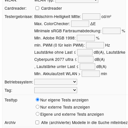
Cardreader:
Cardreader
Testergebnisse:
Bildschirm-Helligkeit Mitte:
cd/m²
Max. ColorChecker:
ΔE
Minimale sRGB Farbraumabdeckung:
%
Min. Adobe RGB 1998:
%
min. PWM (0 für kein PWM):
Hz
Lautstärke ohne Last ≤
dB(A), Lautstärke
Cyberpunk 2077 ultra ≤
dB(A)
, Lautstärke unter Last ≤
dB(A)
Min. Akkulaufzeit WLAN >
min
Betriebssystem:
Tag:
Testtyp
Nur eigene Tests anzeigen
Nur externe Tests anzeigen
Eigene und externe Tests anzeigen
Archiv
Alte (archivierte) Modelle in die Suche miteinbe