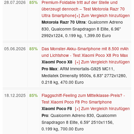
28.07.2026
Premium-Foldable tritt auf der Stelle und
85%
überzeugt dennoch – Test Motorola Razr 70
Ultra Smartphone
[+] Zum Vergleich hinzufügen
: Qualcomm Adreno
Motorola Razr 70 Ultra
830, Qualcomm Snapdragon 8 Elite, 6.96"
2992x1224, 0.199 kg, 1,399.00 Euro
05.06.2026
Das Monster-Akku-Smartphone mit 8.500 mAh
85%
und Lichtshow - Test Xiaomi Poco X8 Pro Max
[+] Zum Vergleich hinzufügen
Xiaomi Poco X8
: ARM Immortalis-G925 MC11,
Pro Max
Mediatek Dimensity 9500s, 6.83" 2772x1280,
0.218 kg, 470.00 Euro
18.12.2025
Flaggschiff-Feeling zum Mittelklasse-Preis? -
85%
Test Xiaomi Poco F8 Pro Smartphone
[+] Zum Vergleich hinzufügen
Xiaomi Poco F8
: Qualcomm Adreno 830, Qualcomm
Pro
Snapdragon 8 Elite, 6.59" 2510x1156,
0.199 kg, 700.00 Euro