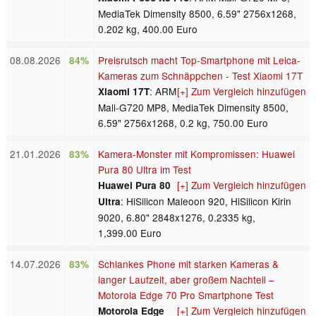
MediaTek Dimensity 8500, 6.59" 2756x1268,
0.202 kg, 400.00 Euro
08.08.2026
Preisrutsch macht Top-Smartphone mit Leica-
84%
Kameras zum Schnäppchen - Test Xiaomi 17T
: ARM
[+] Zum Vergleich hinzufügen
Xiaomi 17T
Mali-G720 MP8, MediaTek Dimensity 8500,
6.59" 2756x1268, 0.2 kg, 750.00 Euro
21.01.2026
Kamera-Monster mit Kompromissen: Huawei
83%
Pura 80 Ultra im Test
[+] Zum Vergleich hinzufügen
Huawei Pura 80
: HiSilicon Maleoon 920, HiSilicon Kirin
Ultra
9020, 6.80" 2848x1276, 0.2335 kg,
1,399.00 Euro
14.07.2026
Schlankes Phone mit starken Kameras &
83%
langer Laufzeit, aber großem Nachteil –
Motorola Edge 70 Pro Smartphone Test
[+] Zum Vergleich hinzufügen
Motorola Edge