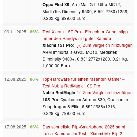
: Arm Mali G1- Ultra MC12,
Oppo Find X9
MediaTek Dimensity 9500, 6.59" 2760x1256,
0.203 kg, 999.00 Euro
06.11.2025
Test Xiaomi 15T Pro - Ein echter Geheimtipp
86%
unter den Handys mit guter Kamera
:
[+] Zum Vergleich hinzufügen
Xiaomi 15T Pro
ARM Immortalis-G925 MC12, Mediatek
Dimensity 9400+, 6.83" 2772x1280, 0.21 kg,
1,000.00 Euro
12.08.2025
Top-Hardware für einen rasanten Gamer –
86%
Test Nubia RedMagic 10S Pro
[+] Zum Vergleich hinzufügen
Nubia RedMagic
: Qualcomm Adreno 830, Qualcomm
10S Pro
Snapdragon 8 Elite, 6.85" 2688x1216,
0.229 kg, 799.00 Euro
17.08.2025
Das schnellste Flip-Smartphone 2025 samt
86%
Leica-Kameras im Test - Xiaomi Mix Flip 2