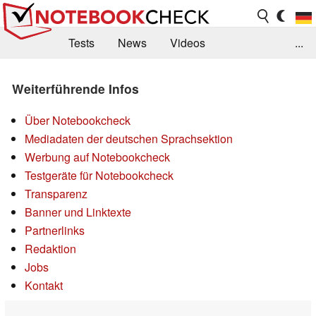
Tests
News
Videos
...
Benchmarks & Tech
Externe Tests
Weiterführende Infos
Kaufberatung
Deals
Suche
Jobs
Über Notebookcheck
Forum
Mediadaten der deutschen Sprachsektion
Werbung auf Notebookcheck
Testgeräte für Notebookcheck
Transparenz
Banner und Linktexte
Partnerlinks
Redaktion
Jobs
Kontakt