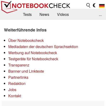
Tests
News
Videos
...
Benchmarks & Tech
Externe Tests
Weiterführende Infos
Kaufberatung
Deals
Suche
Jobs
Über Notebookcheck
Forum
Mediadaten der deutschen Sprachsektion
Werbung auf Notebookcheck
Testgeräte für Notebookcheck
Transparenz
Banner und Linktexte
Partnerlinks
Redaktion
Jobs
Kontakt