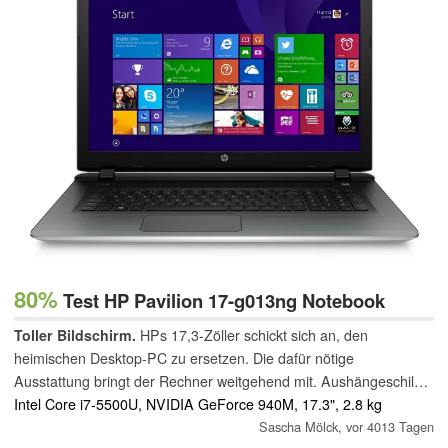
80%
Test HP Pavilion 17-g013ng Notebook
Toller Bildschirm.
HPs 17,3-Zöller schickt sich an, den
heimischen Desktop-PC zu ersetzen. Die dafür nötige
Ausstattung bringt der Rechner weitgehend mit. Aushängeschild
ist aber das tolle IPS-Display. Letzteres deckt den sRGB-
Intel Core i7-5500U, NVIDIA GeForce 940M, 17.3", 2.8 kg
Farbraum zu 97 Prozent ab.
Sascha Mölck,
vor 4013 Tagen