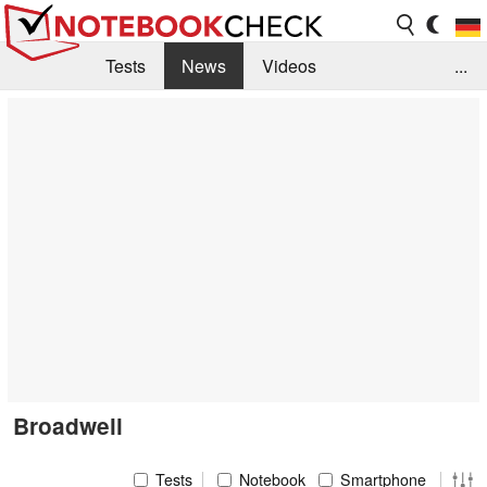
Tests
News
Videos
...
Benchmarks & Tech
Externe Tests
Kaufberatung
Deals
Suche
Jobs
Forum
Broadwell
Tests
Notebook
Smartphone