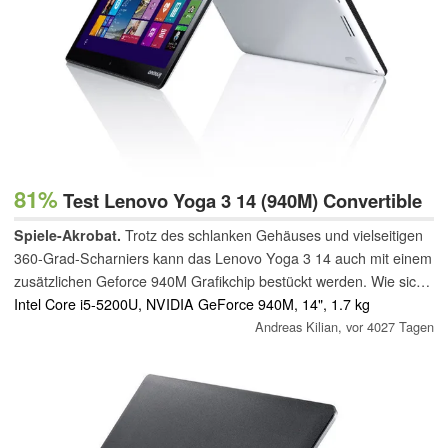
81%
Test Lenovo Yoga 3 14 (940M) Convertible
Spiele-Akrobat.
Trotz des schlanken Gehäuses und vielseitigen
360-Grad-Scharniers kann das Lenovo Yoga 3 14 auch mit einem
zusätzlichen Geforce 940M Grafikchip bestückt werden. Wie sich
dieses Gerät im Vergleich zur bereits getesteten Variante mit
Intel Core i5-5200U, NVIDIA GeForce 940M, 14", 1.7 kg
Intel-GPU schlägt und warum es trotz der guten Voraussetzungen
Andreas Kilian,
vor 4027 Tagen
nicht vollends überzeugen kann, zeigt der folgende Test.