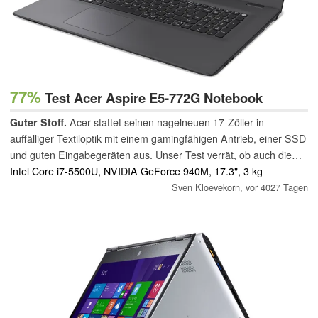
77%
Test Acer Aspire E5-772G Notebook
Guter Stoff.
Acer stattet seinen nagelneuen 17-Zöller in
auffälliger Textiloptik mit einem gamingfähigen Antrieb, einer SSD
und guten Eingabegeräten aus. Unser Test verrät, ob auch die
anderen Komponenten sowie Thermik und Lautstärke den
Intel Core i7-5500U, NVIDIA GeForce 940M, 17.3", 3 kg
durchaus gehobenen Preis des am besten als Desktop
Sven Kloevekorn,
vor 4027 Tagen
Replacement geeigneten Multimedia-Notebooks rechtfertigen.