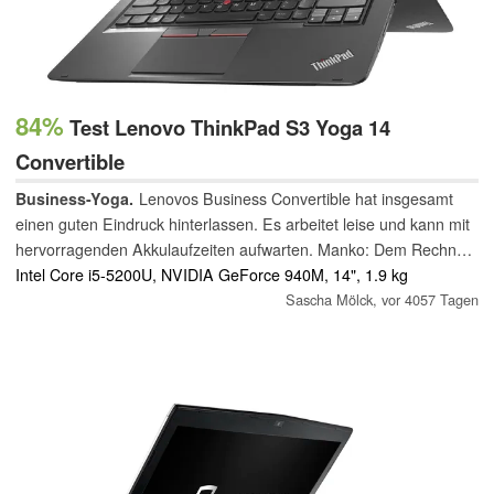
84%
Test Lenovo ThinkPad S3 Yoga 14
Convertible
Business-Yoga.
Lenovos Business Convertible hat insgesamt
einen guten Eindruck hinterlassen. Es arbeitet leise und kann mit
hervorragenden Akkulaufzeiten aufwarten. Manko: Dem Rechner
fehlen businesstypische Sicherheitsfunktionen.
Intel Core i5-5200U, NVIDIA GeForce 940M, 14", 1.9 kg
Sascha Mölck,
vor 4057 Tagen