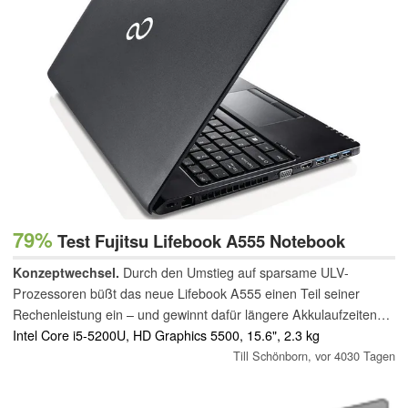
79%
Test Fujitsu Lifebook A555 Notebook
Konzeptwechsel.
Durch den Umstieg auf sparsame ULV-
Prozessoren büßt das neue Lifebook A555 einen Teil seiner
Rechenleistung ein – und gewinnt dafür längere Akkulaufzeiten
und niedrigere Emissionen. Größter Kritikpunkt bleibt das
Intel Core i5-5200U, HD Graphics 5500, 15.6", 2.3 kg
enttäuschende Display.
Till Schönborn,
vor 4030 Tagen