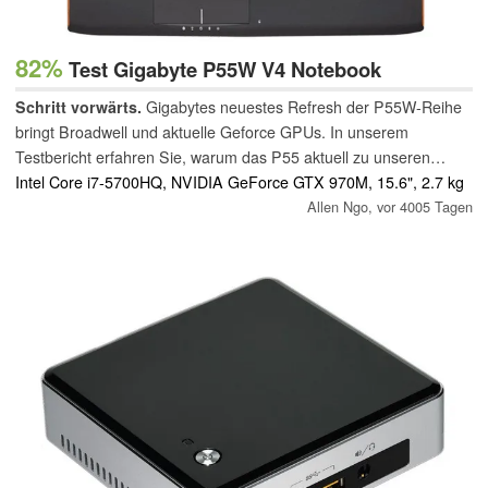
82%
Test Gigabyte P55W V4 Notebook
Schritt vorwärts.
Gigabytes neuestes Refresh der P55W-Reihe
bringt Broadwell und aktuelle Geforce GPUs. In unserem
Testbericht erfahren Sie, warum das P55 aktuell zu unseren
bevorzugten Notebooks im Sortiment von Gigabyte gehört.
Intel Core i7-5700HQ, NVIDIA GeForce GTX 970M, 15.6", 2.7 kg
Allen Ngo,
vor 4005 Tagen