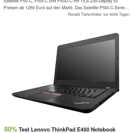
Satellite P50-C, P50t-C und P50D-C mit 15,6-Zoll-Display zu
Preisen ab 1250 Euro auf den Markt. Das Satellite P50t-C-Serie
kommt mit UHD-4K-Touchscreen.
Ronald Tiefenthäler,
vor 4049 Tagen
80%
Test Lenovo ThinkPad E450 Notebook