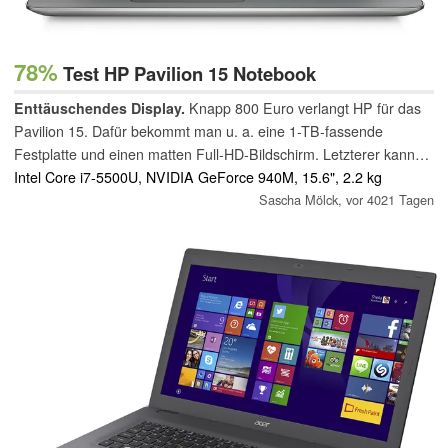
78%
Test HP Pavilion 15 Notebook
Enttäuschendes Display.
Knapp 800 Euro verlangt HP für das
Pavilion 15. Dafür bekommt man u. a. eine 1-TB-fassende
Festplatte und einen matten Full-HD-Bildschirm. Letzterer kann
allerdings überhaupt nicht überzeugen.
Intel Core i7-5500U, NVIDIA GeForce 940M, 15.6", 2.2 kg
Sascha Mölck,
vor 4021 Tagen