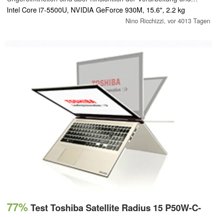
besonders der Hitzeentwicklung im Inneren zu verzeichnen.
Intel Core i7-5500U, NVIDIA GeForce 930M, 15.6", 2.2 kg
Dennoch ist der elegante Allrounder ein würdiger Mitspieler in der
Nino Ricchizzi,
vor 4013 Tagen
Multimedia-Klasse.
77%
Test Toshiba Satellite Radius 15 P50W-C-