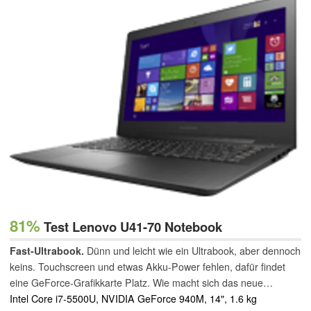
81%
Test Lenovo U41-70 Notebook
Fast-Ultrabook.
Dünn und leicht wie ein Ultrabook, aber dennoch
keins. Touchscreen und etwas Akku-Power fehlen, dafür findet
eine GeForce-Grafikkarte Platz. Wie macht sich das neue
Subnotebook von Lenovo im Vergleich mit anderen dünnen
Intel Core i7-5500U, NVIDIA GeForce 940M, 14", 1.6 kg