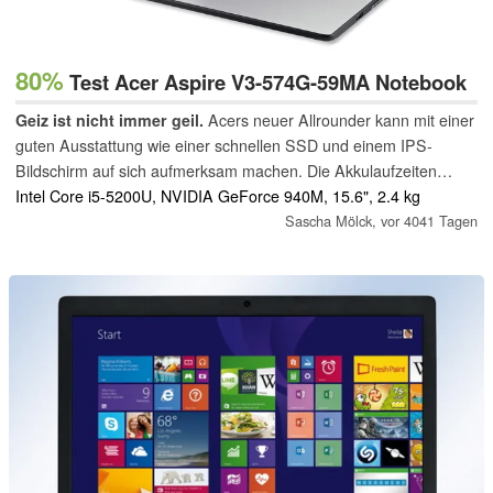
80%
Test Acer Aspire V3-574G-59MA Notebook
Geiz ist nicht immer geil.
Acers neuer Allrounder kann mit einer
guten Ausstattung wie einer schnellen SSD und einem IPS-
Bildschirm auf sich aufmerksam machen. Die Akkulaufzeiten
fallen lediglich durchschnittlich aus, da Acer den Akku im
Intel Core i5-5200U, NVIDIA GeForce 940M, 15.6", 2.4 kg
Vergleich zu demjenigen des Vorgängerrechners stark
Sascha Mölck,
vor 4041 Tagen
beschnitten hat.