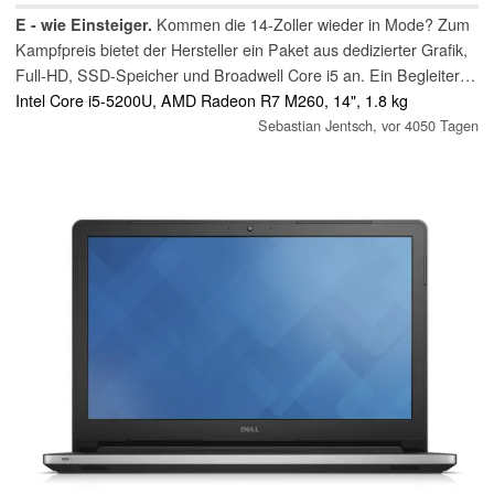
E - wie Einsteiger.
Kommen die 14-Zoller wieder in Mode? Zum
Kampfpreis bietet der Hersteller ein Paket aus dedizierter Grafik,
Full-HD, SSD-Speicher und Broadwell Core i5 an. Ein Begleiter
für Uni und Games gleichermaßen?
Intel Core i5-5200U, AMD Radeon R7 M260, 14", 1.8 kg
Sebastian Jentsch,
vor 4050 Tagen