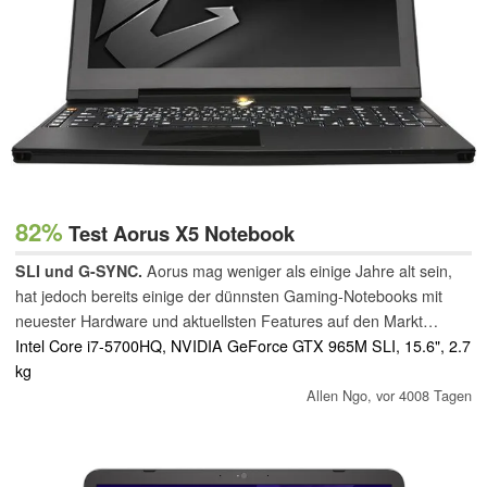
82%
Test Aorus X5 Notebook
SLI und G-SYNC.
Aorus mag weniger als einige Jahre alt sein,
hat jedoch bereits einige der dünnsten Gaming-Notebooks mit
neuester Hardware und aktuellsten Features auf den Markt
gebracht. Sind die GTX 965M SLI GPUs und der G-SYNC-
Intel Core i7-5700HQ, NVIDIA GeForce GTX 965M SLI, 15.6", 2.7
Bildschirm mit einer Auflösung von 2.880 x 1.620 eine ideale
kg
Kombination?
Allen Ngo,
vor 4008 Tagen