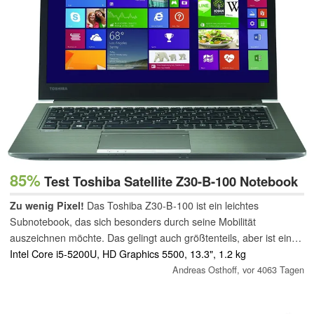
85%
Test Toshiba Satellite Z30-B-100 Notebook
Zu wenig Pixel!
Das Toshiba Z30-B-100 ist ein leichtes
Subnotebook, das sich besonders durch seine Mobilität
auszeichnen möchte. Das gelingt auch größtenteils, aber ist ein
TN-Bildschirm mit der normalen HD-Auflösung im Jahr 2015
Intel Core i5-5200U, HD Graphics 5500, 13.3", 1.2 kg
wirklich noch zeitgemäß?
Andreas Osthoff,
vor 4063 Tagen