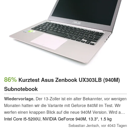
86%
Kurztest Asus Zenbook UX303LB (940M)
Subnotebook
Wiedervorlage.
Der 13-Zoller ist ein alter Bekannter, vor wenigen
Monaten hatten wir die Variante mit Geforce 840M im Test. Wir
werfen einen knappen Blick auf die neue 940M Version. Wird aus
dem Rennwagen jetzt eine Rakete?
Intel Core i5-5200U, NVIDIA GeForce 940M, 13.3", 1.5 kg
Sebastian Jentsch,
vor 4043 Tagen