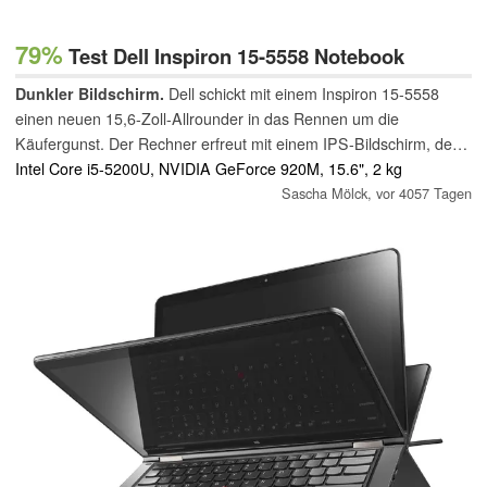
79%
Test Dell Inspiron 15-5558 Notebook
Dunkler Bildschirm.
Dell schickt mit einem Inspiron 15-5558
einen neuen 15,6-Zoll-Allrounder in das Rennen um die
Käufergunst. Der Rechner erfreut mit einem IPS-Bildschirm, der
allerdings eine viel zu geringe Helligkeit bietet. In Sachen GPU
Intel Core i5-5200U, NVIDIA GeForce 920M, 15.6", 2 kg
hätte Dell etwas großzügiger sein dürfen.
Sascha Mölck,
vor 4057 Tagen