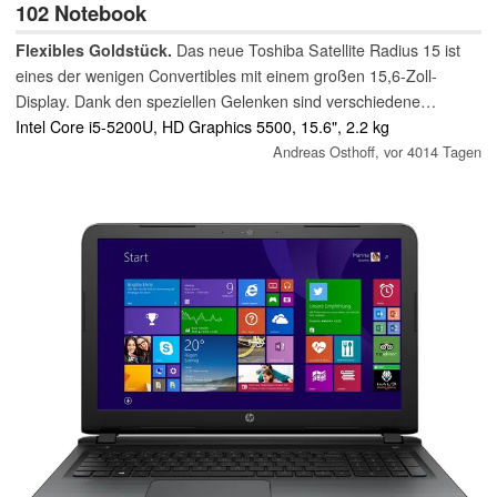
102 Notebook
Flexibles Goldstück.
Das neue Toshiba Satellite Radius 15 ist
eines der wenigen Convertibles mit einem großen 15,6-Zoll-
Display. Dank den speziellen Gelenken sind verschiedene
Betriebsmodi möglich, aber machen diese bei einem großen
Intel Core i5-5200U, HD Graphics 5500, 15.6", 2.2 kg
Gerät auch Sinn?
Andreas Osthoff,
vor 4014 Tagen