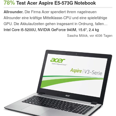
78%
Test Acer Aspire E5-573G Notebook
Allrounder.
Die Firma Acer spendiert ihrem nagelneuen
Allrounder eine kräftige Mittelklasse-CPU und eine spielefähige
GPU. Die Akkulaufzeiten gehen insgesamt in Ordnung, fallen
beim Vorgängermodell aber besser aus.
Intel Core i5-5200U, NVIDIA GeForce 940M, 15.6", 2.4 kg
Sascha Mölck,
vor 4036 Tagen