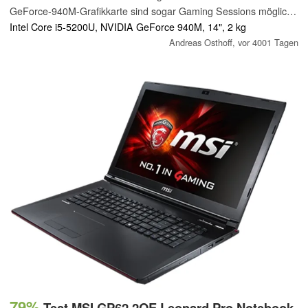
GeForce-940M-Grafikkarte sind sogar Gaming Sessions möglich.
Die Kühlung kommt jedoch an ihre Grenzen, und auch beim
Intel Core i5-5200U, NVIDIA GeForce 940M, 14", 2 kg
Display wurde gespart.
Andreas Osthoff,
vor 4001 Tagen
79%
Test MSI GP62 2QE Leopard Pro Notebook