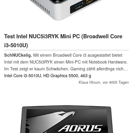
Test Intel NUC5i3RYK Mini PC (Broadwell Core
i3-5010U)
SchNUCkelig.
Mit einem Broadwell Core i3 ausgestattet bietet
Intel mit dem NUC5i3RYK einen Mini-PC mit Notebook Hardware.
Im Test zeigt er kaum Schwächen, Gaming zählt allerdings nicht
zu seinen Stärken.
Intel Core i3-5010U, HD Graphics 5500, 463 g
Klaus Hinum,
vor 4005 Tagen