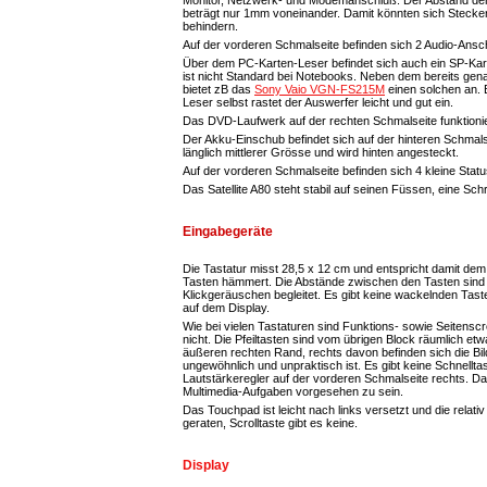
beträgt nur 1mm voneinander. Damit könnten sich Stecker
behindern.
Auf der vorderen Schmalseite befinden sich 2 Audio-Ansc
Über dem PC-Karten-Leser befindet sich auch ein SP-Kart
ist nicht Standard bei Notebooks. Neben dem bereits gen
bietet zB das
Sony Vaio VGN-FS215M
einen solchen an.
Leser selbst rastet der Auswerfer leicht und gut ein.
Das DVD-Laufwerk auf der rechten Schmalseite funktioni
Der Akku-Einschub befindet sich auf der hinteren Schmals
länglich mittlerer Grösse und wird hinten angesteckt.
Auf der vorderen Schmalseite befinden sich 4 kleine Stat
Das Satellite A80 steht stabil auf seinen Füssen, eine Schr
Eingabegeräte
Die Tastatur misst 28,5 x 12 cm und entspricht damit dem 
Tasten hämmert. Die Abstände zwischen den Tasten sind l
Klickgeräuschen begleitet. Es gibt keine wackelnden Tast
auf dem Display.
Wie bei vielen Tastaturen sind Funktions- sowie Seitenscr
nicht. Die Pfeiltasten sind vom übrigen Block räumlich etwa
äußeren rechten Rand, rechts davon befinden sich die Bild
ungewöhnlich und unpraktisch ist. Es gibt keine Schnelltas
Lautstärkeregler auf der vorderen Schmalseite rechts. Da
Multimedia-Aufgaben vorgesehen zu sein.
Das Touchpad ist leicht nach links versetzt und die relativ
geraten, Scrolltaste gibt es keine.
Display