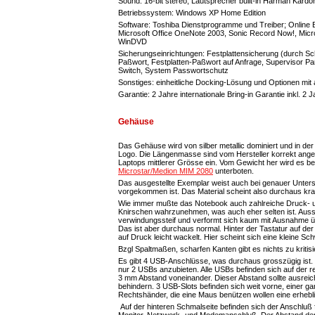
Sound: 16-bit stereo; Lautsprecher built-in Harman Kard
Betriebssystem: Windows XP Home Edition
Software: Toshiba Dienstprogramme und Treiber; Onlin
Microsoft Office OneNote 2003, Sonic Record Now!, Micros
WinDVD
Sicherungseinrichtungen: Festplattensicherung (durch S
Paßwort, Festplatten-Paßwort auf Anfrage, Supervisor Pa
Switch, System Passwortschutz
Sonstiges: einheitliche Docking-Lösung und Optionen mi
Garantie: 2 Jahre internationale Bring-in Garantie inkl. 
Gehäuse
Das Gehäuse wird von silber metallic dominiert und in der
Logo. Die Längenmasse sind vom Hersteller korrekt angege
Laptops mittlerer Grösse ein. Vom Gewicht her wird es be
Microstar/Medion MIM 2080
unterboten.
Das ausgestellte Exemplar weist auch bei genauer Untersuc
vorgekommen ist. Das Material scheint also durchaus krat
Wie immer mußte das Notebook auch zahlreiche Druck- un
Knirschen wahrzunehmen, was auch eher selten ist. Ausse
verwindungssteif und verformt sich kaum mit Ausnahme
Das ist aber durchaus normal. Hinter der Tastatur auf der 
auf Druck leicht wackelt. Hier scheint sich eine kleine Sc
Bzgl Spaltmaßen, scharfen Kanten gibt es nichts zu kritisi
Es gibt 4 USB-Anschlüsse, was durchaus grosszügig ist
nur 2 USBs anzubieten. Alle USBs befinden sich auf der r
3 mm Abstand voneinander. Dieser Abstand sollte ausreic
behindern. 3 USB-Slots befinden sich weit vorne, einer ga
Rechtshänder, die eine Maus benützen wollen eine erhebl
Auf der hinteren Schmalseite befinden sich der Anschluß 
Monitor, Netzwerk- und Modemanschluß. Der Abstand der 