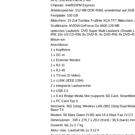
Chipsatz: Intel915PM Express
Arbeitsspeicher: 512 MB DDR RAM, erweiterbar auf 2GB
Festplatte: 100 GB
Bildschirm: 15 Zoll Toshiba TruBrite XGA TFT Bildschirm,
Grafikkarte: NVIDIA GeForce Go 6600 128 MB
optisches Laufwerk: DVD Super Multi Laufwerk (Doubl
RW, 10x US CD-RW, 8x DVD-R, 4x DVD-RW, 8x DVD+R,
lithium-ion
Anschlüsse:
1 x Kopfhörer
1 x DC-In
1 x Externer Monitor
1 x RJ-11
1 x RJ-45
1 x TV-out (S-Video)
1 x i.LINK (IEEE 1394)
2 x integrierte Lautsprecher
4 x USB 2.0
1 x 6-in1 Bridge Media Slot (supports SD Card, SmartMed
1 x PC Card Typ II
Netzwerk: 802.11b/g; Wireless LAN (802.11b/g Dual-Mode 
Base-TX
Modem: 56 Kbps Daten (V.90) and 14,4 Kbps Fax (V.17)
Dimensionen : 338 x 279,7 x 29,4 (front) / 36,9 (back) m
Gewicht: bis zu 2.7 kg
Akku: max. Laufzeit bis zu 3:12 h