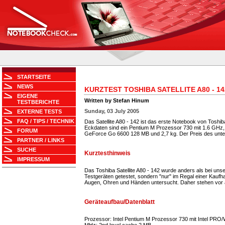
STARTSEITE
NEWS
KURZTEST TOSHIBA SATELLITE A80 - 14
EIGENE
Written by Stefan Hinum
TESTBERICHTE
Sunday, 03 July 2005
EXTERNE TESTS
FAQ / TIPS / TECHNIK
Das Satellite A80 - 142 ist das erste Notebook von Toshi
Eckdaten sind ein Pentium M Prozessor 730 mit 1.6 GHz, 
FORUM
GeForce Go 6600 128 MB und 2,7 kg. Der Preis des unte
PARTNER / LINKS
SUCHE
Kurztesthinweis
IMPRESSUM
Das Toshiba Satellite A80 - 142 wurde anders als bei unse
Testgeräten getestet, sondern "nur" im Regal einer Kaufh
Augen, Ohren und Händen untersucht. Daher stehen vor a
Geräteaufbau/Datenblatt
Prozessor: Intel Pentium M Prozessor 730 mit Intel PRO
MHz; 2nd level cache 2 MB