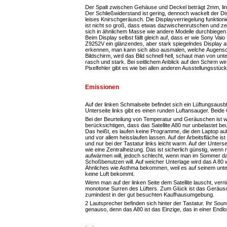
Der Spalt zwischen Gehäuse und Deckel beträgt 2mm, link
Der Schließwiderstand ist gering, dennoch wackelt der Di
leises Knirschgeräusch. Die Displayverriegelung funktio
ist nicht so groß, dass etwas dazwischenrutschen und ze
sich in ähnlichem Masse wie andere Modelle durchbiegen
Beim Display selbst fällt gleich auf, dass er wie Sony V
Z9252V ein glänzendes, aber stark spiegelndes Display 
erkennen, man kann sich also ausmalen, welche Augensc
Bildschirm, wird das Bild schnell hell, schaut man von un
rasch und stark. Bei seitlichem Anblick auf den Schirm wir
Pixelfehler gibt es wie bei allen anderen Ausstellungsstück
Emissionen
Auf der linken Schmalseite befindet sich ein Lüftungsausbl
Unterseite links gibt es einen runden Luftansauger. Beide
Bei der Beurteilung von Temperatur und Geräuschen ist 
berücksichtigen, dass das Satellite A80 nur unbelastet beu
Das heißt, es laufen keine Programme, die den Laptop au
und vor allem heisslaufen lassen. Auf der Arbeitsfläche is
und nur bei der Tastatur links leicht warm. Auf der Unters
wie eine Zentralheizung. Das ist sicherlich günstig, wenn
aufwärmen will, jedoch schlecht, wenn man im Sommer da
Schoßbenutzen will. Auf weicher Unterlage wird das A 80 
Ähnliches wie Asthma bekommen, weil es auf seinem unt
keine Luft bekommt.
Wenn man auf der linken Seite dem Satellite lauscht, ver
monotone Surren des Lüfters. Zum Glück ist das Geräusch
zumindest in der gut besuchten Kaufhausumgebung.
2 Lautsprecher befinden sich hinter der Tastatur. Ihr Sou
genauso, denn das A80 ist das Einzige, das in einer Endlo