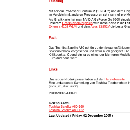
Leistung
Mit seinem Prozessor Pentium M (1.6 GHz) und dem Chipsa
im Vergleich mit anderen Prozessoren sehr schnell pro
Als Grafikkarte hat man NVIDIA GeForce Go 6600 eingebaut.
unserem
Grafikkartenvergleich
wird diese Karte in die Le
Extensa 4102 WLMi
und dem
Asus Z9252V
die beste Graf
Fazit
Das Toshiba Satellite A80 gehört zu den leistungsfähigst
Spielenotebook vorgesehen und dafür auch geeignet. Die Ve
Kritikpunkte. Obendrein ist es eines der leichteren Modell
Euro durchaus wert.
Links
Das ist die Produktpräsentation auf der
Herstellerseite
.
Eine umfassende Sammlung von Toshiba-Testberichten i
{mos_sb_discuss:2}
PREISVERGLEICH
Geizhals.at/eu
Toshiba Satellite A80-169
Toshiba Satellite A80-122
Last Updated ( Friday, 02 December 2005 )