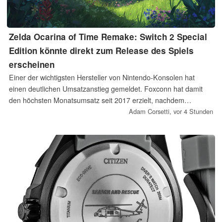
Zelda Ocarina of Time Remake: Switch 2 Special
Edition könnte direkt zum Release des Spiels
erscheinen
Einer der wichtigsten Hersteller von Nintendo-Konsolen hat
einen deutlichen Umsatzanstieg gemeldet. Foxconn hat damit
den höchsten Monatsumsatz seit 2017 erzielt, nachdem
Gerüchte über eine Switch-2-Sonderedition zum Remake von
Adam Corsetti,
vor 4 Stunden
Ocarina of Time aufgekommen sind. Vor der Veröffentlichung
des Zelda-Spiels wird zudem ein neuer Pro Controller erwartet.