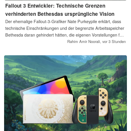
Fallout 3 Entwickler: Technische Grenzen
verhinderten Bethesdas ursprüngliche Vision
Der ehemalige Fallout-3-Grafiker Nate Purkeypile erklärt, dass
technische Einschränkungen und der begrenzte Arbeitsspeicher
Bethesda daran gehindert hätten, die eigenen Vorstellungen für
das Rollenspiel aus dem Jahr 2008 vollständig umzusetzen. Er
Rahim Amir Noorali,
vor 3 Stunden
hofft, dass das bestätigte Remaster das Ödland der Hauptstadt
grundlegend überarbeitet, statt lediglich höher aufgelöste
Texturen und oberflächliche Grafikverbesserungen zu bieten.