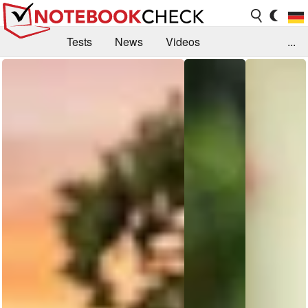
Tests
News
Videos
...
Benchmarks & Tech
Externe Tests
Kaufberatung
Deals
Suche
Jobs
Forum