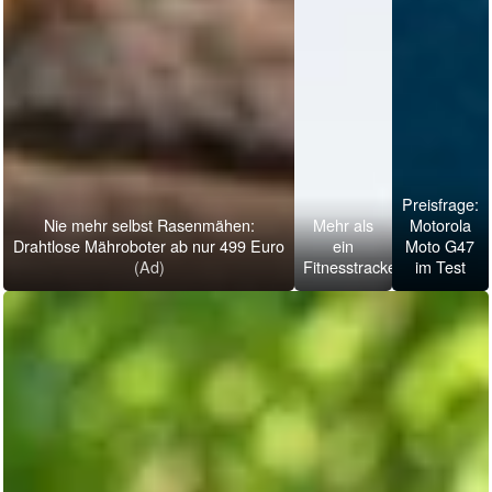
Preisfrage:
Nie mehr selbst Rasenmähen:
Mehr als
Motorola
Drahtlose Mähroboter ab nur 499 Euro
ein
Moto G47
(A‏d)
Fitnesstracker
im Test