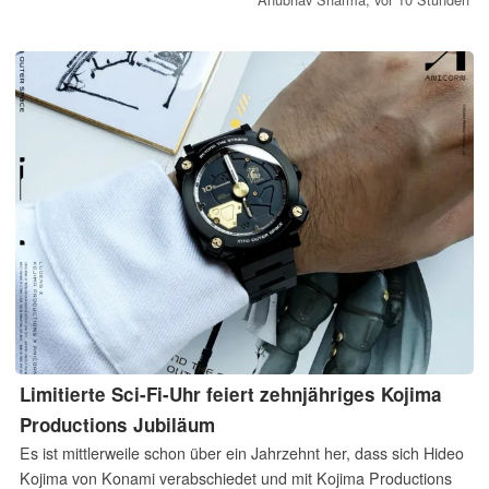
Bauhöhe von unter 11 mm, ein von der 62MAS inspiriertes
Design, applizierte Indizes und ein gewölbtes Saphirglas. Dabei
handelt es sich allerdings um ein rein hypothetisches Konzept.
Limitierte Sci-Fi-Uhr feiert zehnjähriges Kojima
Productions Jubiläum
Es ist mittlerweile schon über ein Jahrzehnt her, dass sich Hideo
Kojima von Konami verabschiedet und mit Kojima Productions