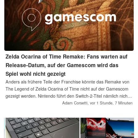
Zelda Ocarina of Time Remake: Fans warten auf
Release-Datum, auf der Gamescom wird das
Spiel wohl nicht gezeigt
Anders als frühere Teile der Franchise könnte das Remake von
The Legend of Zelda Ocarina of Time nicht auf der Gamescom
gezeigt werden. Nintendo führt den Switch-2-Titel nämlich nicht
unter den auf der Messe spielbaren Demos auf. Da bislang
Adam Corsetti,
vor 1 Stunde, 7 Minuten
lediglich 2026 als Erscheinungszeitraum feststeht, warten Fans
weiterhin auf Gameplay-Material und den Start der
Vorbestellungen.