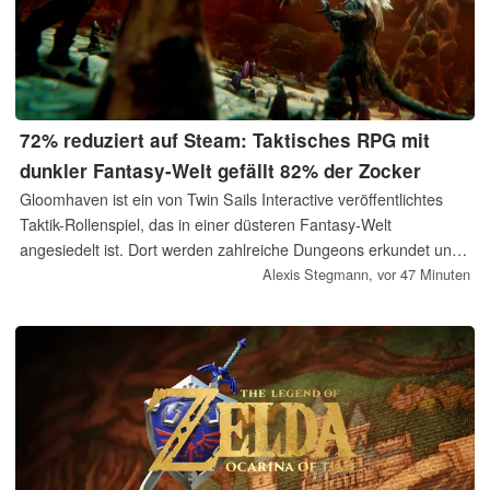
72% reduziert auf Steam: Taktisches RPG mit
dunkler Fantasy-Welt gefällt 82% der Zocker
Gloomhaven ist ein von Twin Sails Interactive veröffentlichtes
Taktik-Rollenspiel, das in einer düsteren Fantasy-Welt
angesiedelt ist. Dort werden zahlreiche Dungeons erkundet und
Gegner in rundenbasierten Kartenkämpfen bekämpft. Derzeit ist
Alexis Stegmann,
vor 47 Minuten
das Spiel auf Steam für 9,79 Euro erhältlich.