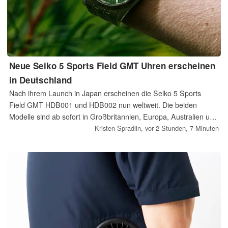
Neue Seiko 5 Sports Field GMT Uhren erscheinen
in Deutschland
Nach ihrem Launch in Japan erscheinen die Seiko 5 Sports
Field GMT HDB001 und HDB002 nun weltweit. Die beiden
Modelle sind ab sofort in Großbritannien, Europa, Australien und
Singapur erhältlich. Die Automatikuhren kombinieren ein 39,4
Kristen Spradlin,
vor 2 Stunden, 7 Minuten
mm großes Gehäuse mit einer feststehenden 24-Stunden-
Lünette, der Anzeige einer zweiten Zeitzone, einer Gangreserve
von 41 Stunden und einer Wasserdichtigkeit bis 100 Meter.