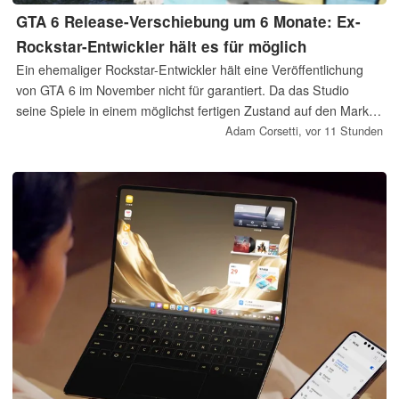
GTA 6 Release-Verschiebung um 6 Monate: Ex-
Rockstar-Entwickler hält es für möglich
Ein ehemaliger Rockstar-Entwickler hält eine Veröffentlichung
von GTA 6 im November nicht für garantiert. Da das Studio
seine Spiele in einem möglichst fertigen Zustand auf den Markt
bringen will, könnten kurzfristig auftretende Probleme zu einer
Adam Corsetti,
vor 11 Stunden
weiteren Verschiebung führen. Fans hoffen dennoch, dass noch
vor der bevorstehenden Präsentation der Geschäftszahlen von
Take-Two ein dritter Trailer erscheint.