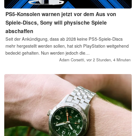
PS5-Konsolen warnen jetzt vor dem Aus von
Spiele-Discs, Sony will physische Spiele
abschaffen
Seit der Ankündigung, dass ab 2028 keine PS5-Spiele-Discs
mehr hergestellt werden sollen, hat sich PlayStation weitgehend
bedeckt gehalten. Nun werden jedoch die
Verkaufsverpackungen der Konsolen angepasst, um auf die
Adam Corsetti,
vor 2 Stunden, 4 Minuten
Änderung hinzuweisen. Warnaufkleber erklären, dass der
PlayStation Store und andere Händler ihr Angebot zunehmend
auf digitale Spiele umstellen.