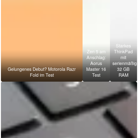
Starkes
Zen 5 am
ThinkPad
Anschlag:
mit
Aorus
serienmäßig
Gelungenes Debut? Motorola Razr
Master 16
32 GB
Fold im Test
Test
RAM