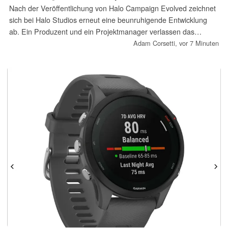
Nach der Veröffentlichung von Halo Campaign Evolved zeichnet
sich bei Halo Studios erneut eine beunruhigende Entwicklung
ab. Ein Produzent und ein Projektmanager verlassen das
Studio, während Gerüchte über eine dysfunktionale Führung
Adam Corsetti,
vor 7 Minuten
kursieren. Die Zukunft weiterer Halo-Spiele gilt als ungewiss,
zudem könnten die Verkaufszahlen des jüngsten Remakes
hinter den Erwartungen zurückbleiben.