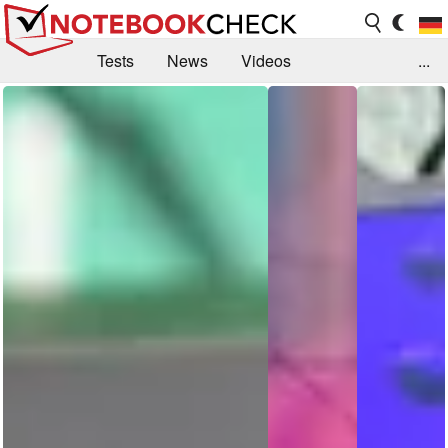
Tests
News
Videos
...
Benchmarks & Tech
Externe Tests
Kaufberatung
Deals
Suche
Jobs
Forum