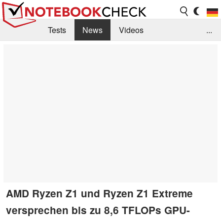
Tests
News
Videos
...
Benchmarks & Tech
Externe Tests
Kaufberatung
Deals
Suche
Jobs
Forum
AMD Ryzen Z1 und Ryzen Z1 Extreme
versprechen bis zu 8,6 TFLOPs GPU-