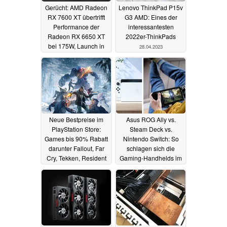
Gerücht: AMD Radeon
Lenovo ThinkPad P15v
RX 7600 XT übertrifft
G3 AMD: Eines der
Performance der
interessantesten
Radeon RX 6650 XT
2022er-ThinkPads
bei 175W, Launch in
28.04.2023
Kürze
28.04.2023
Neue Bestpreise im
Asus ROG Ally vs.
PlayStation Store:
Steam Deck vs.
Games bis 90% Rabatt
Nintendo Switch: So
darunter Fallout, Far
schlagen sich die
Cry, Tekken, Resident
Gaming-Handhelds im
Evil, Mass Effect
Vergleich
25.04.2023
27.04.2023