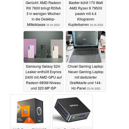
Gerücht: AMD Radeon
Bastler kühlt 170 Watt
RX 7600 bringt RDNA
AMD Ryzen 9 7950X
3 in wenigen Wochen
passiv mit 4,4
in die Desktop-
Kilogramm
Mittelklasse
Kupferbarren
24.04.2023
24.04.2023
Samsung Galaxy S24:
Chuwi Gaming Laptop:
Leaker enthüllt Exynos
Neuer Gaming-Laptop
2400 mit AMD-GPU auf
mit dedizierter
Radeon 680M-Niveau
Grafikkarte und 144-
und 320 MP ISP
Hz-Panel
23.04.2023
24.04.2023