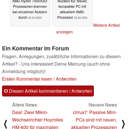
AMD Ryzen 7000X3D:
NucBox K2: Neuer,
Prozessoren brennen
kompakter PC mit
bei einzelnen Nutzern
aktuellem AMD-
durch
Prozessor
23.04.2023
23.04.2023
Weitere Artikel
anzeigen
Ein Kommentar im Forum
Fragen, Anregungen, zusätzliche Informationen zu diesem
Artikel? - Uns interessiert Deine Meinung (auch ohne
Anmeldung möglich)!
Ersten Kommentar lesen
/
Antworten
Diesen Artikel kommentieren / Antworten
Ältere News
Neuere News
Deal: Zwei Mikro-
cirrus7: Passive Mini-
Wechselrichter Hoymiles
PCs sind mit neuen,
⟨
⟩
HM-600 für maximalen
aktuellen Prozessoren