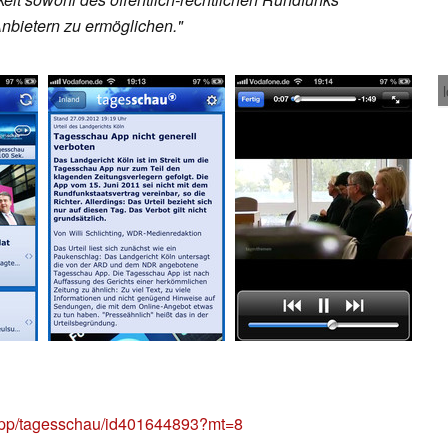
Anbietern zu ermöglichen."
e/app/tagesschau/id401644893?mt=8