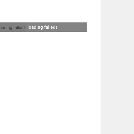
loading failed!
loading failed!