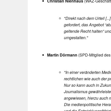
Christian Nienhaus
(WAZ-Geschäfts
"Direkt nach dem Urteil [.
gefordert, das Angebot “a
geltende Recht halten” un
umgestalten."
Martin Dörmann
(SPD-Mitglied des
"In einer veränderten Med
rechtlichen wie auch der p
Nur so kann auch in Zukunf
Journalismus gewährleiste
angewiesen, hierzu auch 
Die medienpolitische Herau
und die Entwicklungsfähigk