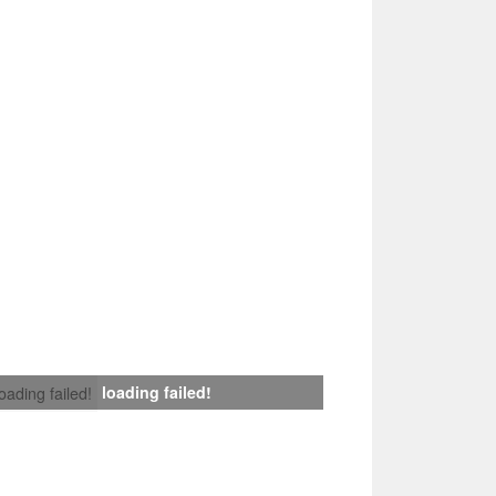
loading failed!
loading failed!