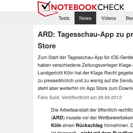
Tests
News
Videos
Be
ARD: Tagesschau-App zu pre
Store
Zum Start der Tagesschau-App für iOS-Geräte
haben verschiedene Zeitungsverleger Klage 
Landgericht Köln hat der Klage Recht gegeb
zu presseähnlich und zu wenig auf die Send
steht aber weiterhin im App Store zum Downl
Felix Sold,
Veröffentlicht am
28.09.2012
Die Arbeitsanstalt der öffentlich-recht
(
ARD
) musste vor der Wettbewerbsk
Köln
einen
Rückschlag
hinnehmen. D
ist demnach
„nicht mit dem Rundfunk