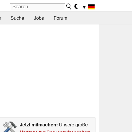
▼
s
Suche
Jobs
Forum
Jetzt mitmachen:
Unsere große