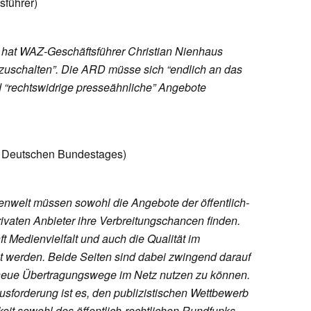
führer)
..] hat WAZ-Geschäftsführer Christian Nienhaus
bzuschalten”. Die ARD müsse sich “endlich an das
d “rechtswidrige presseähnliche” Angebote
 Deutschen Bundestages)
ienwelt müssen sowohl die Angebote der öffentlich-
rivaten Anbieter ihre Verbreitungschancen finden.
t Medienvielfalt und auch die Qualität im
t werden. Beide Seiten sind dabei zwingend darauf
neue Übertragungswege im Netz nutzen zu können.
sforderung ist es, den publizistischen Wettbewerb
eit sowohl des öffentlich-rechtlichen Rundfunks