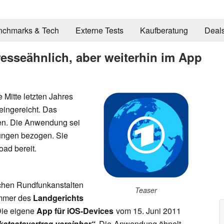
nchmarks & Tech
Externe Tests
Kaufberatung
Deal
sseähnlich, aber weiterhin im App
 Mitte letzten Jahres
eingereicht. Das
en. Die Anwendung sei
ungen bezogen. Sie
oad bereit.
lichen Rundfunkanstalten
Teaser
ammer des
Landgerichts
ie eigene
App für iOS-Devices
vom 15. Juni 2011
staatsvertrag vereinbar“
. Die Anwendung ähnelt