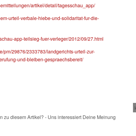
semitteilungen/artikel/detail/tagesschau_app/
em-urteil-verbale-hiebe-und-solidaritat-fur-die-
sschau-app-teilsieg-fuer-verleger/2012/09/27.html
de/pm/29876/2333783/landgerichts-urteil-zur-
erufung-und-bleiben-gespraechsbereit/
n zu diesem Artikel? - Uns interessiert Deine Meinung