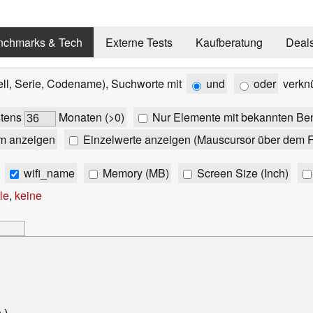
nchmarks & Tech
Externe Tests
Kaufberatung
Deal
ell, Serie, Codename), Suchworte mit
und
oder
verkn
stens
Monaten (>0)
Nur Elemente mit bekannten Be
m anzeigen
Einzelwerte anzeigen (Mauscursor über dem F
wifi_name
Memory (MB)
Screen Size (Inch)
le
,
keine