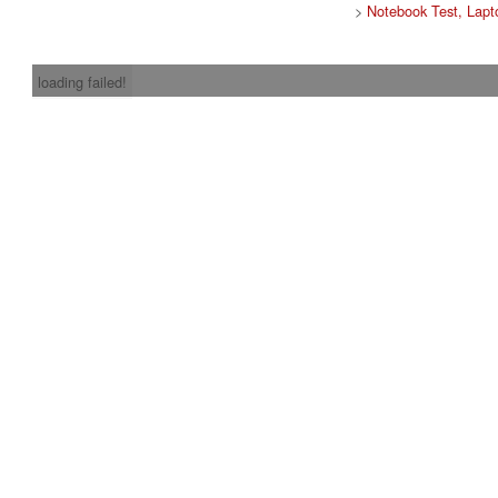
>
Notebook Test, Lapt
loading failed!