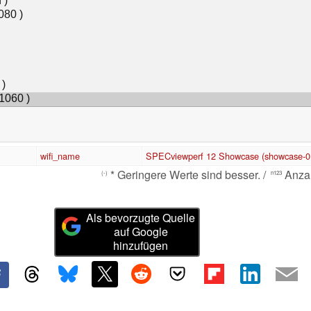
wifi_name
SPECviewperf 12 Showcase (showcase-0
* Geringere Werte sind besser. /
Anzah
(-)
n123
Als bevorzugte Quelle
auf Google
hinzufügen