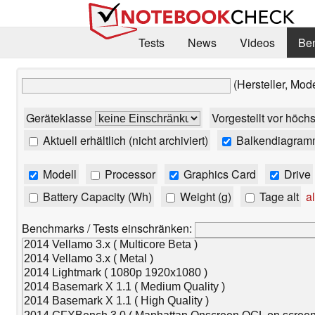
Tests
News
Videos
Be
(Hersteller, Mod
Geräteklasse
Vorgestellt vor höch
Aktuell erhältlich (nicht archiviert)
Balkendiagram
Modell
Processor
Graphics Card
Drive
Battery Capacity (Wh)
Weight (g)
Tage alt
al
Benchmarks / Tests einschränken: