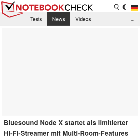
Tests
News
Videos
...
Benchmarks & Tech
Externe Tests
Kaufberatung
Deals
Suche
Jobs
Forum
Bluesound Node X startet als limitierter
Hi-Fi-Streamer mit Multi-Room-Features