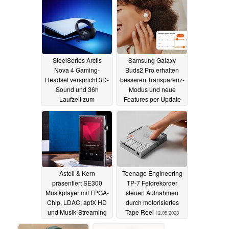
SteelSeries Arctis
Samsung Galaxy
Nova 4 Gaming-
Buds2 Pro erhalten
Headset verspricht 3D-
besseren Transparenz-
Sound und 36h
Modus und neue
Laufzeit zum
Features per Update
attraktiven Preis
16.05.2023
16.05.2023
Astell & Kern
Teenage Engineering
präsentiert SE300
TP-7 Feldrekorder
Musikplayer mit FPGA-
steuert Aufnahmen
Chip, LDAC, aptX HD
durch motorisiertes
und Musik-Streaming
Tape Reel
12.05.2023
12.05.2023