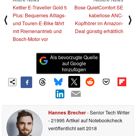
Kettler E-Traveller Gold 5
Bose QuietComfort SE
Plus: Bequemes Alltags-
kabellose ANC-
⟨
⟩
und Touren-E-Bike fährt
Kopfhörer im Amazon-
mit Riemenantrieb und
Deal günstig erhältlich
Bosch-Motor vor
Als bevorzugte Quelle
auf Google
hinzufügen
Hannes Brecher
- Senior Tech Writer
- 21995 Artikel auf Notebookcheck
veröffentlicht
seit 2018