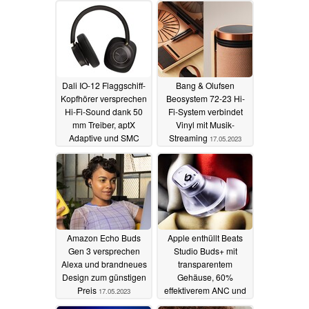
Dali IO-12 Flaggschiff-
Bang & Olufsen
Kopfhörer versprechen
Beosystem 72-23 Hi-
Hi-Fi-Sound dank 50
Fi-System verbindet
mm Treiber, aptX
Vinyl mit Musik-
Adaptive und SMC
Streaming
17.05.2023
18.05.2023
Amazon Echo Buds
Apple enthüllt Beats
Gen 3 versprechen
Studio Buds+ mit
Alexa und brandneues
transparentem
Design zum günstigen
Gehäuse, 60%
Preis
effektiverem ANC und
17.05.2023
3D Audio
17.05.2023