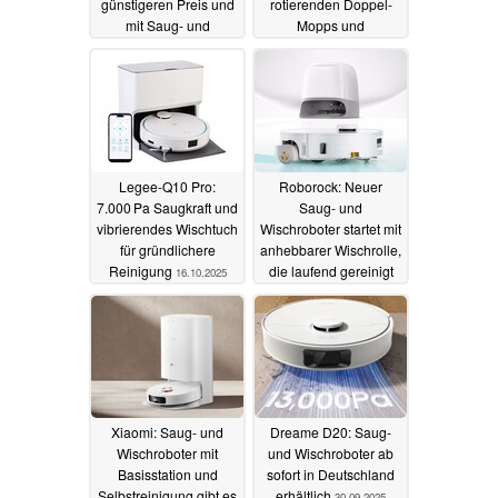
günstigeren Preis und
rotierenden Doppel-
mit Saug- und
Mopps und
Wischfunktion
Basisstation
04.11.2025
18.10.2025
Legee-Q10 Pro:
Roborock: Neuer
7.000 Pa Saugkraft und
Saug- und
vibrierendes Wischtuch
Wischroboter startet mit
für gründlichere
anhebbarer Wischrolle,
Reinigung
die laufend gereinigt
16.10.2025
wird
14.10.2025
Xiaomi: Saug- und
Dreame D20: Saug-
Wischroboter mit
und Wischroboter ab
Basisstation und
sofort in Deutschland
Selbstreinigung gibt es
erhältlich
30.09.2025