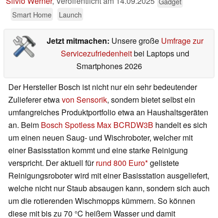
Silvio Werner
,
Veröffentlicht am
14.09.2025
Gadget
Smart Home
Launch
Jetzt mitmachen:
Unsere große
Umfrage zur
Servicezufriedenheit
bei Laptops und
Smartphones 2026
Der Hersteller Bosch ist nicht nur ein sehr bedeutender
Zulieferer etwa
von Sensorik
, sondern bietet selbst ein
umfangreiches Produktportfolio etwa an Haushaltsgeräten
an. Beim
Bosch Spotless Max BCRDW3B
handelt es sich
um einen neuen Saug- und Wischroboter, welcher mit
einer Basisstation kommt und eine starke Reinigung
verspricht. Der aktuell für
rund 800 Euro
gelistete
Reinigungsroboter wird mit einer Basisstation ausgeliefert,
welche nicht nur Staub absaugen kann, sondern sich auch
um die rotierenden Wischmopps kümmern. So können
diese mit bis zu 70 °C heißem Wasser und damit