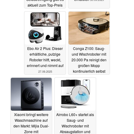
aktuell zum Top-Preis
02.10.2025
Ebo Air 2 Plus: Dieser
Conga Z100: Saug-
erhältliche, putzige
und Wischroboter mit
Roboter hilft, weckt,
20.000 Pa reinigt den
erinnert und nimmt auf
großen Mopp
kontinuierlich selbst
27.09.2025
20.09.2025
Xiaomi bringt weitere
Airrobo L60+ startet als
Waschmaschine auf
Saug- und
den Markt: Mijia Dual-
Wischroboter mit
Zone mit
Absaugstation und