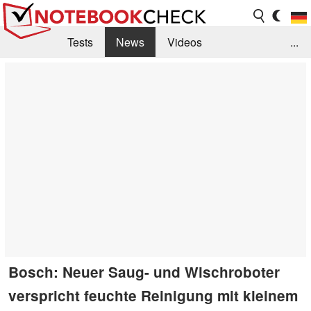
Tests
News
Videos
...
Benchmarks & Tech
Externe Tests
Kaufberatung
Deals
Suche
Jobs
Forum
Bosch: Neuer Saug- und Wischroboter
verspricht feuchte Reinigung mit kleinem