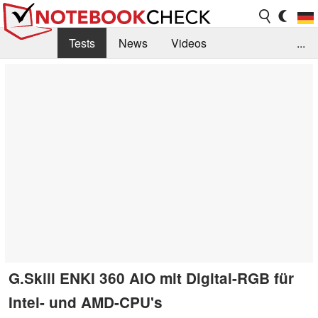
Tests
News
Videos
...
Benchmarks & Tech
Externe Tests
Kaufberatung
Deals
Suche
Jobs
Forum
G.Skill ENKI 360 AIO mit Digital-RGB für
Intel- und AMD-CPU's