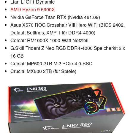
Lian Li O11 Dynamic
AMD Ryzen 9 5900X
Nvidia GeForce Titan RTX
(Nvidia 461.09
)
Asus X570 ROG Crosshair VIII Hero WiFi (BIOS 2402,
Default Settings, XMP 1 für DDR4-4000)
Corsair RM1000X 1000-Watt-Netzteil
G.Skill Trident Z Neo RGB DDR4-4000 Speicherkit 2 x
16 GB
Corsair MP600 2TB M.2 PCIe-4.0-SSD
Crucial MX500 2TB (für Spiele)