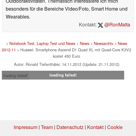
Outdooraktivitäten. Thematisch interessiere ich mich
besonders für die Bereiche Video/Foto, Smart Home und
Wearables.
Kontakt:
@RonMatta
>
Notebook Test, Laptop Test und News
>
News
>
Newsarchiv
>
News
2012-11
> Huawei: Smartphone Ascend D1 Quad XL mit Quad-Core K3V2
kostet 450 Euro
Autor: Ronald Tiefenthäler, 14.11.2012 (Update: 21.11.2012)
loading failed!
loading failed!
Impressum
|
Team
|
Datenschutz
|
Kontakt
|
Cookie
Einstellungen
| 01.08.2026 00:10