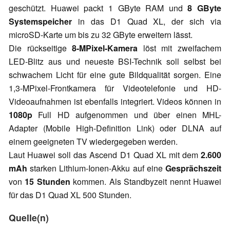
geschützt. Huawei packt 1 GByte RAM und
8 GByte
Systemspeicher
in das D1 Quad XL, der sich via
microSD-Karte um bis zu 32 GByte erweitern lässt.
Die rückseitige
8-MPixel-Kamera
löst mit zweifachem
LED-Blitz aus und neueste BSI-Technik soll selbst bei
schwachem Licht für eine gute Bildqualität sorgen. Eine
1,3-MPixel-Frontkamera für Videotelefonie und HD-
Videoaufnahmen ist ebenfalls integriert. Videos können in
1080p
Full HD aufgenommen und über einen MHL-
Adapter (Mobile High-Definition Link) oder DLNA auf
einem geeigneten TV wiedergegeben werden.
Laut Huawei soll das Ascend D1 Quad XL mit dem
2.600
mAh
starken Lithium-Ionen-Akku auf eine
Gesprächszeit
von
15 Stunden
kommen. Als Standbyzeit nennt Huawei
für das D1 Quad XL 500 Stunden.
Quelle(n)