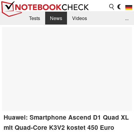
Tests
News
Videos
...
Benchmarks & Tech
Externe Tests
Kaufberatung
Deals
Suche
Jobs
Forum
Huawei: Smartphone Ascend D1 Quad XL
mit Quad-Core K3V2 kostet 450 Euro