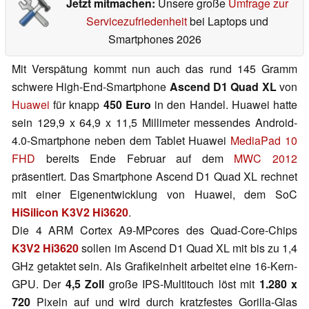
Jetzt mitmachen:
Unsere große
Umfrage zur
Servicezufriedenheit
bei Laptops und
Smartphones 2026
Mit Verspätung kommt nun auch das rund 145 Gramm
schwere High-End-Smartphone
Ascend D1 Quad XL
von
Huawei
für knapp
450 Euro
in den Handel. Huawei hatte
sein 129,9 x 64,9 x 11,5 Millimeter messendes Android-
4.0-Smartphone neben dem Tablet Huawei
MediaPad 10
FHD
bereits Ende Februar auf dem
MWC 2012
präsentiert. Das Smartphone Ascend D1 Quad XL rechnet
mit einer Eigenentwicklung von Huawei, dem SoC
HiSilicon K3V2 Hi3620
.
Die 4 ARM Cortex A9-MPcores des Quad-Core-Chips
K3V2 Hi3620
sollen im Ascend D1 Quad XL mit bis zu 1,4
GHz getaktet sein. Als Grafikeinheit arbeitet eine 16-Kern-
GPU. Der
4,5 Zoll
große IPS-Multitouch löst mit
1.280 x
720
Pixeln auf und wird durch kratzfestes Gorilla-Glas