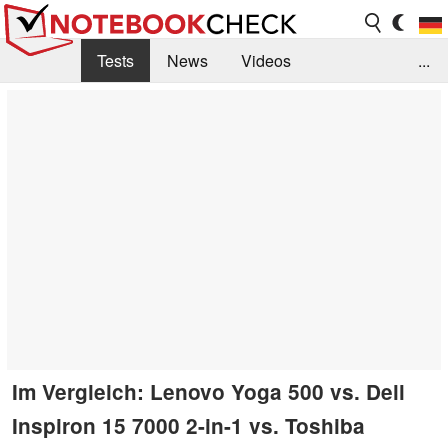
Tests
News
Videos
...
Benchmarks & Tech
Externe Tests
Kaufberatung
Deals
Suche
Jobs
Forum
Im Vergleich: Lenovo Yoga 500 vs. Dell
Inspiron 15 7000 2-in-1 vs. Toshiba