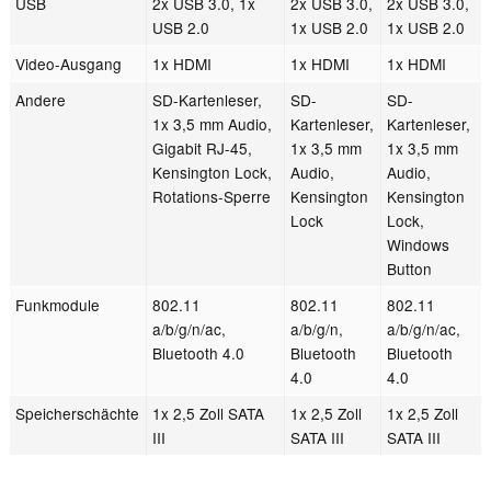
USB
2x USB 3.0, 1x
2x USB 3.0,
2x USB 3.0,
USB 2.0
1x USB 2.0
1x USB 2.0
Video-Ausgang
1x HDMI
1x HDMI
1x HDMI
Andere
SD-Kartenleser,
SD-
SD-
1x 3,5 mm Audio,
Kartenleser,
Kartenleser,
Gigabit RJ-45,
1x 3,5 mm
1x 3,5 mm
Kensington Lock,
Audio,
Audio,
Rotations-Sperre
Kensington
Kensington
Lock
Lock,
Windows
Button
Funkmodule
802.11
802.11
802.11
a/b/g/n/ac,
a/b/g/n,
a/b/g/n/ac,
Bluetooth 4.0
Bluetooth
Bluetooth
4.0
4.0
Speicherschächte
1x 2,5 Zoll SATA
1x 2,5 Zoll
1x 2,5 Zoll
III
SATA III
SATA III