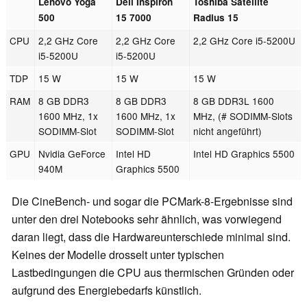
Lenovo Yoga
Dell Inspiron
Toshiba Satellite
500
15 7000
Radius 15
CPU
2,2 GHz Core
2,2 GHz Core
2,2 GHz Core i5-5200U
i5-5200U
i5-5200U
TDP
15 W
15 W
15 W
RAM
8 GB DDR3
8 GB DDR3
8 GB DDR3L 1600
1600 MHz, 1x
1600 MHz, 1x
MHz, (# SODIMM-Slots
SODIMM-Slot
SODIMM-Slot
nicht angeführt)
GPU
Nvidia GeForce
Intel HD
Intel HD Graphics 5500
940M
Graphics 5500
Die CineBench- und sogar die PCMark-8-Ergebnisse sind
unter den drei Notebooks sehr ähnlich, was vorwiegend
daran liegt, dass die Hardwareunterschiede minimal sind.
Keines der Modelle drosselt unter typischen
Lastbedingungen die CPU aus thermischen Gründen oder
aufgrund des Energiebedarfs künstlich.