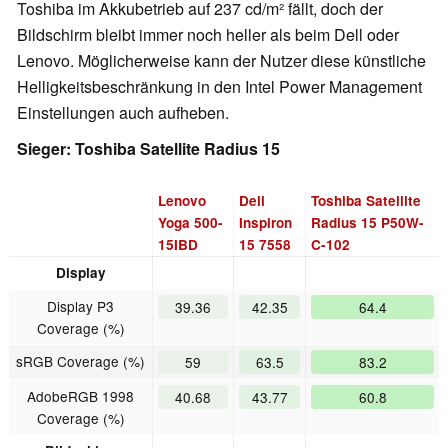
Toshiba im Akkubetrieb auf 237 cd/m² fällt, doch der
Bildschirm bleibt immer noch heller als beim Dell oder
Lenovo. Möglicherweise kann der Nutzer diese künstliche
Helligkeitsbeschränkung in den Intel Power Management
Einstellungen auch aufheben.
Sieger: Toshiba Satellite Radius 15
Lenovo
Dell
Toshiba Satellite
Yoga 500-
Inspiron
Radius 15 P50W-
15IBD
15 7558
C-102
Display
Display P3
39.36
42.35
64.4
Coverage (%)
sRGB Coverage (%)
59
63.5
83.2
AdobeRGB 1998
40.68
43.77
60.8
Coverage (%)