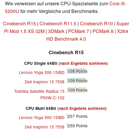
Wie verweisen auf unsere CPU-Spezialseite zum
Core i5-
5200U
für mehr Vergleiche und Benchmarks.
Cinebench R15
|
Cinebench R11.5
|
Cinebench R10
|
Super
Pi Mod 1.5 XS 32M
|
3DMark
|
PCMark 7
|
PCMark 8
|
X264
HD Benchmark 4.0
Cinebench R15
CPU Single 64Bit
(nach Ergebnis sortieren)
108
Points
Lenovo Yoga 500-15IBD
109
Points
Dell Inspiron 15 7558
109
Points
Toshiba Satellite Radius 15
P50W-C-102
CPU Multi 64Bit
(nach Ergebnis sortieren)
257
Points
Lenovo Yoga 500-15IBD
259
Points
Dell Inspiron 15 7558