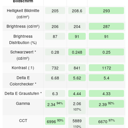
Bildschirm
Helligkeit Bildmitte
205
208.6
293
(cd/m²)
Brightness (cd/m²)
206
204
287
Brightness
87
91
91
Distribution (%)
Schwarzwert *
0.28
0.248
0.25
(cd/m²)
Kontrast (:1)
732
841
1172
Delta E
6.68
5.62
5.4
Colorchecker *
Delta E Graustufen *
6.3
4.44
4.33
Gamma
94%
2.06
92%
2.34
2.39
107%
CCT
93%
5889
97%
6996
6670
110%