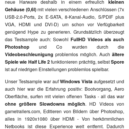
neue Harware deshalb in einem erfreulich
kleinen
Gehäuse (0,6l)
mit vielen verschiedenen Anschlüssen (
7x
USB-2.0-Ports, 2x E-SATA, 8-Kanal-Audio, S/PDIF plus
VGA, HDMI und DVI-D)
um schon vor Verfügbarkeit
genügend Hype zu generieren. Grundsätzlich überzeugt
das Testsample auch: Sowohl
FullHD Videos als auch
Photoshop
und Co wurden durch die
Videobeschleunigung
problemlos möglich. Auch
ältere
Spiele wie Half Life 2
funktionieren prächtig, selbst
Spore
ist auf niedrigen Einstellungen problemlos spielbar.
Unser Testsample war auf
Windows Vista
aufgesetzt und
auch hier war die Erfahrung positiv: Bootvorgang, Aero
Oberfläche, surfen mit vielen offenen Tasks - all das war
ohne größere Slowdowns möglich
. HD Videos von
gametrailers.com, Editieren von Bildern über Photoshop,
alles in 1920x1080 über HDMI - Von herkömmlichen
Netbooks ist diese Experience weit entfernt. Dadurch