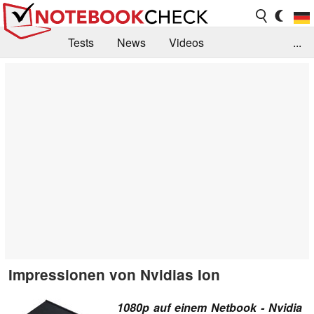
Tests
News
Videos
...
Benchmarks & Tech
Externe Tests
Kaufberatung
Deals
Suche
Jobs
Forum
Impressionen von Nvidias Ion
1080p auf einem Netbook - Nvidia