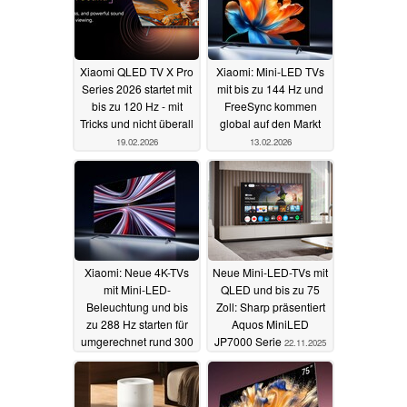
Xiaomi QLED TV X Pro
Xiaomi: Mini-LED TVs
Series 2026 startet mit
mit bis zu 144 Hz und
bis zu 120 Hz - mit
FreeSync kommen
Tricks und nicht überall
global auf den Markt
19.02.2026
13.02.2026
Xiaomi: Neue 4K-TVs
Neue Mini-LED-TVs mit
mit Mini-LED-
QLED und bis zu 75
Beleuchtung und bis
Zoll: Sharp präsentiert
zu 288 Hz starten für
Aquos MiniLED
umgerechnet rund 300
JP7000 Serie
22.11.2025
Euro
13.12.2025