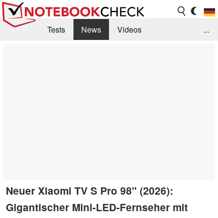
Tests
News
Videos
...
Benchmarks & Tech
Externe Tests
Kaufberatung
Deals
Suche
Jobs
Forum
Neuer Xiaomi TV S Pro 98" (2026):
Gigantischer Mini-LED-Fernseher mit