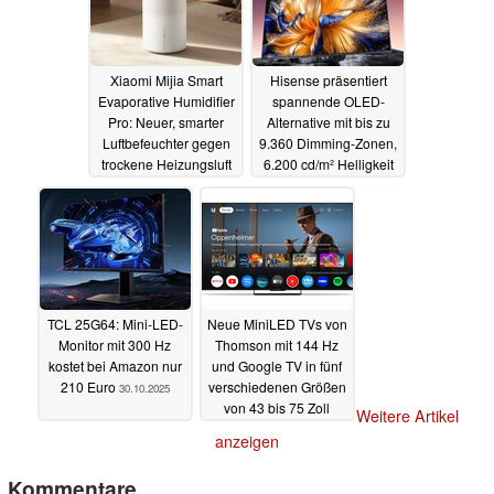
Xiaomi Mijia Smart
Hisense präsentiert
Evaporative Humidifier
spannende OLED-
Pro: Neuer, smarter
Alternative mit bis zu
Luftbefeuchter gegen
9.360 Dimming-Zonen,
trockene Heizungsluft
6.200 cd/m² Helligkeit
& 330 Hz
31.10.2025
31.10.2025
TCL 25G64: Mini-LED-
Neue MiniLED TVs von
Monitor mit 300 Hz
Thomson mit 144 Hz
kostet bei Amazon nur
und Google TV in fünf
210 Euro
verschiedenen Größen
30.10.2025
von 43 bis 75 Zoll
Weitere Artikel
28.10.2025
anzeigen
Kommentare