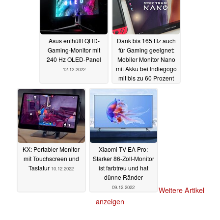
Asus enthüllt QHD-
Dank bis 165 Hz auch
Gaming-Monitor mit
für Gaming geeignet:
240 Hz OLED-Panel
Mobiler Monitor Nano
mit Akku bei Indiegogo
12.12.2022
mit bis zu 60 Prozent
Rabatt
11.12.2022
KX: Portabler Monitor
Xiaomi TV EA Pro:
mit Touchscreen und
Starker 86-Zoll-Monitor
Tastatur
ist farbtreu und hat
10.12.2022
dünne Ränder
09.12.2022
Weitere Artikel
anzeigen