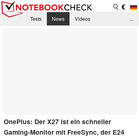
Tests
News
Videos
...
Benchmarks & Tech
Externe Tests
Kaufberatung
Deals
Suche
Jobs
Forum
OnePlus: Der X27 ist ein schneller
Gaming-Monitor mit FreeSync, der E24