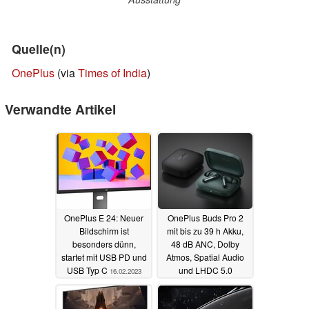
Quelle(n)
OnePlus
(via
Times of India
)
Verwandte Artikel
OnePlus E 24: Neuer
OnePlus Buds Pro 2
Bildschirm ist
mit bis zu 39 h Akku,
besonders dünn,
48 dB ANC, Dolby
startet mit USB PD und
Atmos, Spatial Audio
USB Typ C
und LHDC 5.0
16.02.2023
präsentiert
04.01.2023