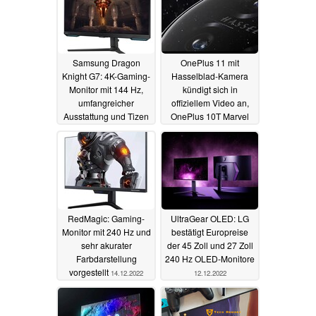
Samsung Dragon
OnePlus 11 mit
Knight G7: 4K-Gaming-
Hasselblad-Kamera
Monitor mit 144 Hz,
kündigt sich in
umfangreicher
offiziellem Video an,
Ausstattung und Tizen
OnePlus 10T Marvel
OS
Edition vorgestellt
21.12.2022
17.12.2022
RedMagic: Gaming-
UltraGear OLED: LG
Monitor mit 240 Hz und
bestätigt Europreise
sehr akurater
der 45 Zoll und 27 Zoll
Farbdarstellung
240 Hz OLED-Monitore
vorgestellt
14.12.2022
12.12.2022