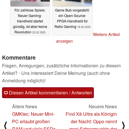
Für zahllose Spiele:
Game Bub vorgestellt:
Neuer Gaming-
ein Open-Source-
Handheld startet
FPGA-Handheld für
günstig, ist aber keine
Retro Gaming
18.02.2025
Revolution
22.02.2025
Weitere Artikel
anzeigen
Kommentare
Fragen, Anregungen, zusätzliche Informationen zu diesem
Artikel? - Uns interessiert Deine Meinung (auch ohne
Anmeldung möglich)!
Diesen Artikel kommentieren / Antworten
Ältere News
Neuere News
GMKtec: Neuer Mini-
Find X8 Ultra als Königin
PC erlaubt großen
der Nacht: Oppo nennt
⟨
⟩
RAM und viele SSDs -
zwei Schwerpunkte der