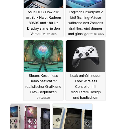
Asus ROG Flow Z13
Logitech Powerplay 2
mit Strix Halo, Radeon
lädt Gaming-Mäuse
8060S und 180 Hz
während des Zockens
Display startet in den
drahtlos, wird dünner
Verkauf
und günstiger
25.02.2025
25.02.2025
Steam: Kostenlose
Leak enthüllt neuen
Demo besticht mit
Xbox Wireless
realistischer Grafik und
Controller mit
FMV-Sequenzen
modularem Design
und haptischem
24.02.2025
Feedback à la Sony
DualSense
24.02.2025