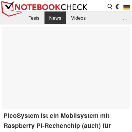
Tests
News
Videos
...
Benchmarks & Tech
Externe Tests
Kaufberatung
Deals
Suche
Jobs
Forum
PicoSystem ist ein Mobilsystem mit
Raspberry Pi-Rechenchip (auch) für