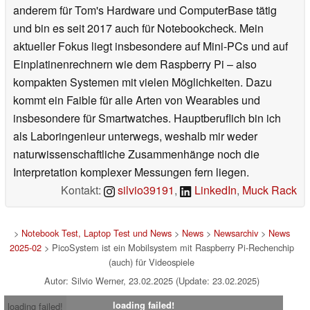
anderem für Tom's Hardware und ComputerBase tätig
und bin es seit 2017 auch für Notebookcheck. Mein
aktueller Fokus liegt insbesondere auf Mini-PCs und auf
Einplatinenrechnern wie dem Raspberry Pi – also
kompakten Systemen mit vielen Möglichkeiten. Dazu
kommt ein Faible für alle Arten von Wearables und
insbesondere für Smartwatches. Hauptberuflich bin ich
als Laboringenieur unterwegs, weshalb mir weder
naturwissenschaftliche Zusammenhänge noch die
Interpretation komplexer Messungen fern liegen.
Kontakt:
silvio39191
,
LinkedIn
,
Muck Rack
>
Notebook Test, Laptop Test und News
>
News
>
Newsarchiv
>
News
2025-02
> PicoSystem ist ein Mobilsystem mit Raspberry Pi-Rechenchip
(auch) für Videospiele
Autor: Silvio Werner, 23.02.2025 (Update: 23.02.2025)
loading failed!
loading failed!