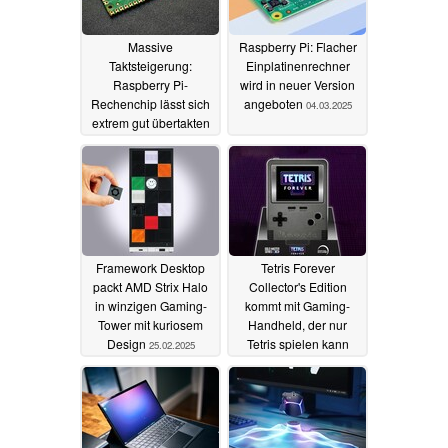
Massive
Raspberry Pi: Flacher
Taktsteigerung:
Einplatinenrechner
Raspberry Pi-
wird in neuer Version
Rechenchip lässt sich
angeboten
04.03.2025
extrem gut übertakten
21.02.2026
Framework Desktop
Tetris Forever
packt AMD Strix Halo
Collector's Edition
in winzigen Gaming-
kommt mit Gaming-
Tower mit kuriosem
Handheld, der nur
Design
Tetris spielen kann
25.02.2025
25.02.2025