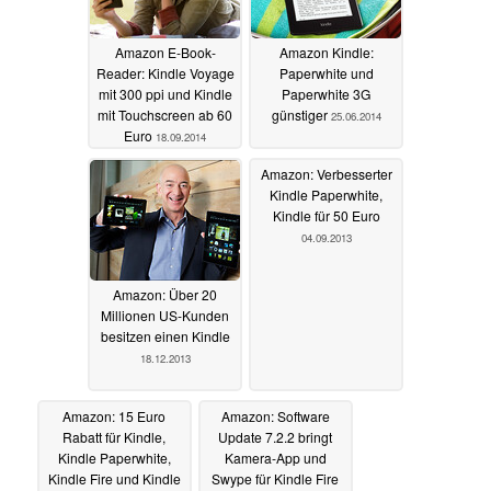
Amazon E-Book-
Amazon Kindle:
Reader: Kindle Voyage
Paperwhite und
mit 300 ppi und Kindle
Paperwhite 3G
mit Touchscreen ab 60
günstiger
25.06.2014
Euro
18.09.2014
Amazon: Verbesserter
Kindle Paperwhite,
Kindle für 50 Euro
04.09.2013
Amazon: Über 20
Millionen US-Kunden
besitzen einen Kindle
18.12.2013
Amazon: 15 Euro
Amazon: Software
Rabatt für Kindle,
Update 7.2.2 bringt
Kindle Paperwhite,
Kamera-App und
Kindle Fire und Kindle
Swype für Kindle Fire