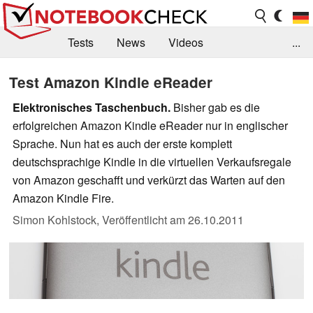
Tests
News
Videos
...
Benchmarks & Tech
Externe Tests
Test Amazon Kindle eReader
Kaufberatung
Deals
Suche
Jobs
Elektronisches Taschenbuch.
Bisher gab es die
erfolgreichen Amazon Kindle eReader nur in englischer
Forum
Sprache. Nun hat es auch der erste komplett
deutschsprachige Kindle in die virtuellen Verkaufsregale
von Amazon geschafft und verkürzt das Warten auf den
Amazon Kindle Fire.
Simon Kohlstock,
Veröffentlicht am
26.10.2011