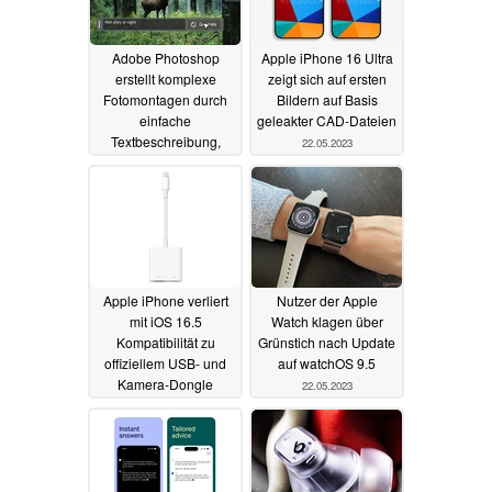
Adobe Photoshop
Apple iPhone 16 Ultra
erstellt komplexe
zeigt sich auf ersten
Fotomontagen durch
Bildern auf Basis
einfache
geleakter CAD-Dateien
Textbeschreibung,
22.05.2023
dank Generative Fill
24.05.2023
Apple iPhone verliert
Nutzer der Apple
mit iOS 16.5
Watch klagen über
Kompatibilität zu
Grünstich nach Update
offiziellem USB- und
auf watchOS 9.5
Kamera-Dongle
22.05.2023
22.05.2023