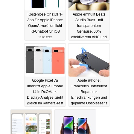
Kostenlose ChatGPT-
Apple enthüllt Beats
App für Apple iPhone:
Studio Buds+ mit
OpenAI veröffentlicht
transparentem
KI-Chatbot für iOS
Gehäuse, 60%
effektiverem ANC und
18.05.2023
3D Audio
17.05.2023
Google Pixel 7a
Apple iPhone:
übertrifft Apple iPhone
Frankreich untersucht
14 in DxOMark-
Reparatur-
Display-Analyse, zieht
Einschränkungen und
gleich im Kamera-Test
geplante Obsoleszenz
17.05.2023
17.05.2023