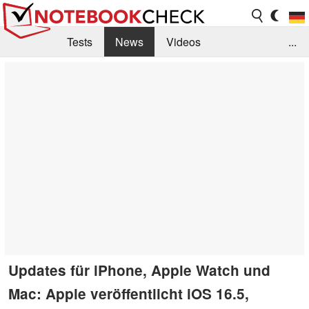
Tests
News
Videos
...
Benchmarks & Tech
Externe Tests
Kaufberatung
Deals
Suche
Jobs
Forum
Updates für iPhone, Apple Watch und
Mac: Apple veröffentlicht iOS 16.5,