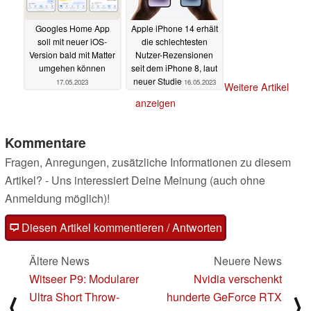
Googles Home App
Apple iPhone 14 erhält
soll mit neuer iOS-
die schlechtesten
Version bald mit Matter
Nutzer-Rezensionen
umgehen können
seit dem iPhone 8, laut
neuer Studie
17.05.2023
16.05.2023
Weitere Artikel
anzeigen
Kommentare
Fragen, Anregungen, zusätzliche Informationen zu diesem
Artikel? - Uns interessiert Deine Meinung (auch ohne
Anmeldung möglich)!
Diesen Artikel kommentieren / Antworten
Ältere News
Neuere News
Witseer P9: Modularer
Nvidia verschenkt
Ultra Short Throw-
hunderte GeForce RTX
⟨
⟩