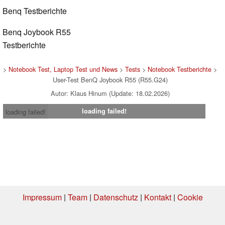
Benq Testberichte
Benq Joybook R55
Testberichte
>
Notebook Test, Laptop Test und News
>
Tests
>
Notebook Testberichte
>
User-Test BenQ Joybook R55 (R55.G24)
Autor: Klaus Hinum (Update: 18.02.2026)
loading failed!
loading failed!
Impressum
|
Team
|
Datenschutz
|
Kontakt
|
Cookie
Einstellungen
| 15.07.2026 16:49
* Beim Kauf über einen Affiliate-Link kann Notebookcheck eine Vergütung