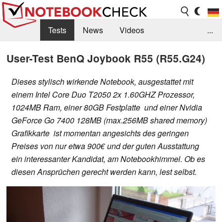
Tests
News
Videos
...
Benchmarks & Tech
Externe Tests
User-Test BenQ Joybook R55 (R55.G24)
Kaufberatung
Deals
Suche
Jobs
Dieses stylisch wirkende Notebook, ausgestattet mit
einem Intel Core Duo T2050 2x 1.60GHZ Prozessor,
Forum
1024MB Ram, einer 80GB Festplatte und einer Nvidia
GeForce Go 7400 128MB (max.256MB shared memory)
Grafikkarte ist momentan angesichts des geringen
Preises von nur etwa 900€ und der guten Ausstattung
ein interessanter Kandidat, am Notebookhimmel. Ob es
diesen Ansprüchen gerecht werden kann, lest selbst.