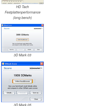
HD Tach
Festplattenperformance
(long bench)
3D Mark 03
3D Mark 05