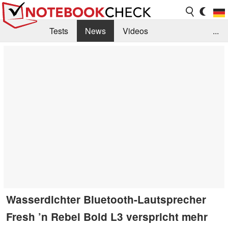
Tests
News
Videos
...
Benchmarks & Tech
Externe Tests
Kaufberatung
Deals
Suche
Jobs
Forum
Wasserdichter Bluetooth-Lautsprecher
Fresh ’n Rebel Bold L3 verspricht mehr