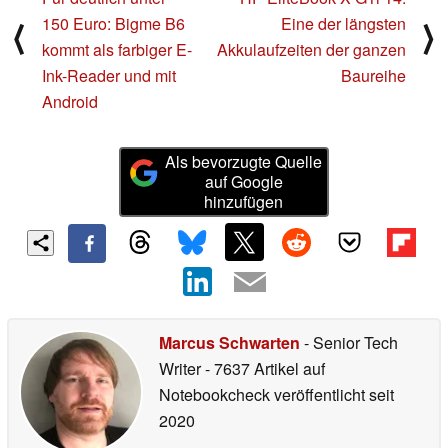
150 Euro: Bigme B6
Eine der längsten
⟨
⟩
kommt als farbiger E-
Akkulaufzeiten der ganzen
Ink-Reader und mit
Baureihe
Android
Als bevorzugte Quelle
auf Google
hinzufügen
Marcus Schwarten
- Senior Tech
Writer
- 7637 Artikel auf
Notebookcheck veröffentlicht
seit
2020