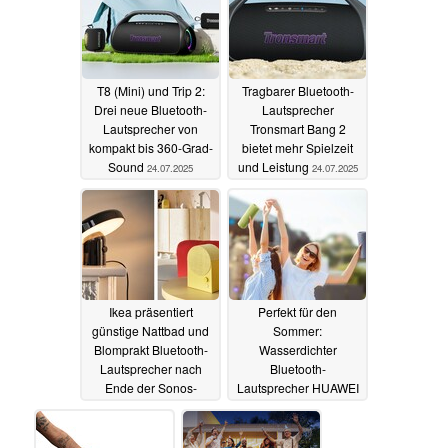
T8 (Mini) und Trip 2:
Tragbarer Bluetooth-
Drei neue Bluetooth-
Lautsprecher
Lautsprecher von
Tronsmart Bang 2
kompakt bis 360-Grad-
bietet mehr Spielzeit
Sound
und Leistung
24.07.2025
24.07.2025
Ikea präsentiert
Perfekt für den
günstige Nattbad und
Sommer:
Blomprakt Bluetooth-
Wasserdichter
Lautsprecher nach
Bluetooth-
Ende der Sonos-
Lautsprecher HUAWEI
Partnerschaft
Sound Joy 2 für nur 99
09.07.2025
Euro (Ad)
07.07.2025