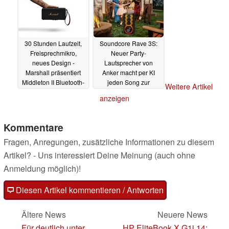
30 Stunden Laufzeit,
Soundcore Rave 3S:
Freisprechmikro,
Neuer Party-
neues Design -
Lautsprecher von
Marshall präsentiert
Anker macht per KI
Middleton II Bluetooth-
jeden Song zur
Weitere Artikel
Lautsprecher
Karaoke-Version
01.07.2025
anzeigen
24.06.2025
Kommentare
Fragen, Anregungen, zusätzliche Informationen zu diesem
Artikel? - Uns interessiert Deine Meinung (auch ohne
Anmeldung möglich)!
Diesen Artikel kommentieren / Antworten
Ältere News
Neuere News
Für deutlich unter
HP EliteBook X G1i 14: