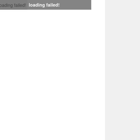
loading failed!
loading failed!