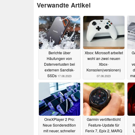
Verwandte Artikel
Berichte über
Xbox: Microsoft arbeitet
G
Häufungen von
wohl an zwei neuen
Datenverlusten bei
Xbox-
ve
externen Sandisk-
Konsolen(versionen)
d
SSDs
ma
17.08.2023
07.08.2023
OneXPlayer 2 Pro:
Garmin veröffentlicht
Neue Sonderedition
Feature-Update für
R
mit neuer, schneller
Fenix 7, Epix 2, MARQ
L