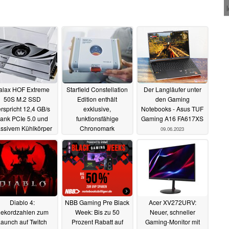
alax HOF Extreme
Starfield Constellation
Der Langläufer unter
50S M.2 SSD
Edition enthält
den Gaming
rspricht 12,4 GB/s
exklusive,
Notebooks - Asus TUF
ank PCIe 5.0 und
funktionsfähige
Gaming A16 FA617XS
ssivem Kühlkörper
Chronomark
09.06.2023
Smartwatch
22.06.2023
12.06.2023
Diablo 4:
NBB Gaming Pre Black
Acer XV272URV:
ekordzahlen zum
Week: Bis zu 50
Neuer, schneller
aunch auf Twitch
Prozent Rabatt auf
Gaming-Monitor mit