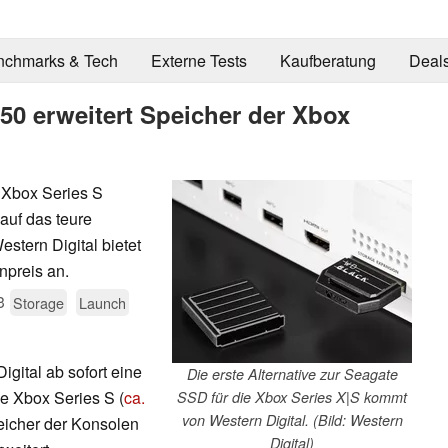
nchmarks & Tech
Externe Tests
Kaufberatung
Deal
50 erweitert Speicher der Xbox
 Xbox Series S
auf das teure
stern Digital bietet
npreis an.
3
Storage
Launch
gital ab sofort eine
Die erste Alternative zur Seagate
e Xbox Series S (
ca.
SSD für die Xbox Series X|S kommt
von Western Digital. (Bild: Western
peicher der Konsolen
Digital)