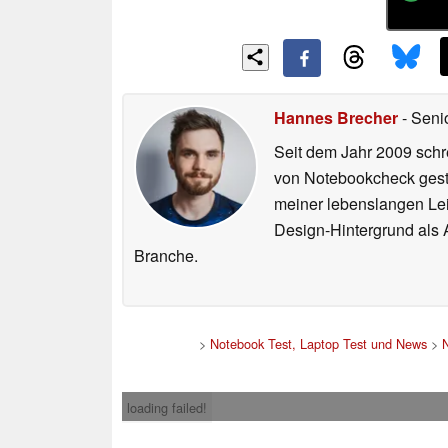
Hannes Brecher
- Seni
Seit dem Jahr 2009 schre
von Notebookcheck gest
meiner lebenslangen Lei
Design-Hintergrund als A
Branche.
>
Notebook Test, Laptop Test und News
>
loading failed!