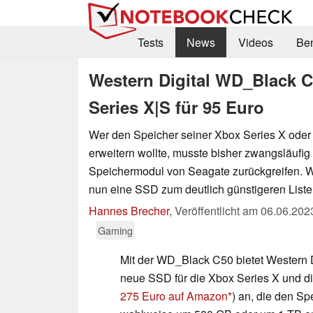
Tests
News
Videos
Be
Western Digital WD_Black C
Series X|S für 95 Euro
Wer den Speicher seiner Xbox Series X oder
erweitern wollte, musste bisher zwangsläufig 
Speichermodul von Seagate zurückgreifen. We
nun eine SSD zum deutlich günstigeren Liste
Hannes Brecher
,
Veröffentlicht am
06.06.202
Gaming
Mit der WD_Black C50 bietet Western Di
neue SSD für die Xbox Series X und di
275 Euro auf Amazon
) an, die den S