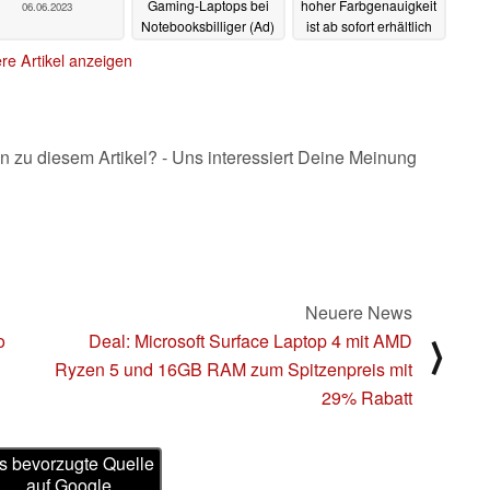
Gaming-Laptops bei
hoher Farbgenauigkeit
06.06.2023
Notebooksbilliger (Ad)
ist ab sofort erhältlich
06.06.2023
05.06.2023
re Artikel anzeigen
n zu diesem Artikel? - Uns interessiert Deine Meinung
Neuere News
o
Deal: Microsoft Surface Laptop 4 mit AMD
⟩
Ryzen 5 und 16GB RAM zum Spitzenpreis mit
29% Rabatt
s bevorzugte Quelle
auf Google