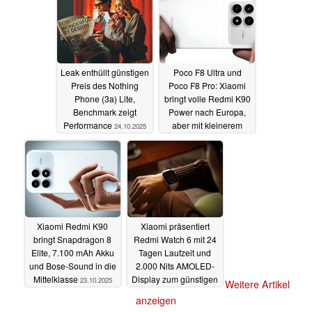
Leak enthüllt günstigen
Poco F8 Ultra und
Preis des Nothing
Poco F8 Pro: Xiaomi
Phone (3a) Lite,
bringt volle Redmi K90
Benchmark zeigt
Power nach Europa,
Performance
aber mit kleinerem
24.10.2025
Akku
24.10.2025
Xiaomi Redmi K90
Xiaomi präsentiert
bringt Snapdragon 8
Redmi Watch 6 mit 24
Elite, 7.100 mAh Akku
Tagen Laufzeit und
und Bose-Sound in die
2.000 Nits AMOLED-
Mittelklasse
Display zum günstigen
23.10.2025
Weitere Artikel
Preis
23.10.2025
anzeigen