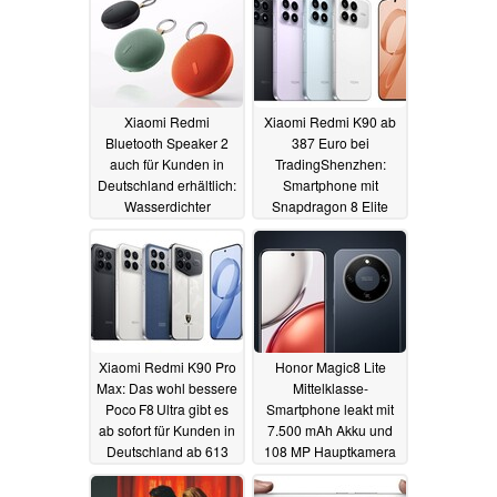
Xiaomi Redmi
Xiaomi Redmi K90 ab
Bluetooth Speaker 2
387 Euro bei
auch für Kunden in
TradingShenzhen:
Deutschland erhältlich:
Smartphone mit
Wasserdichter
Snapdragon 8 Elite
Mini‑Speaker mit
und 7.100-mAh-Akku
SD‑Slot für 25 €
26.10.2025
31.10.2025
Xiaomi Redmi K90 Pro
Honor Magic8 Lite
Max: Das wohl bessere
Mittelklasse-
Poco F8 Ultra gibt es
Smartphone leakt mit
ab sofort für Kunden in
7.500 mAh Akku und
Deutschland ab 613
108 MP Hauptkamera
Euro - im Import
24.10.2025
25.10.2025