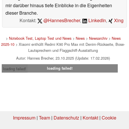
mir darüber hinaus tiefe Einblicke in die Eigenheiten
dieser Branche.
Kontakt:
@HannesBrecher
,
LinkedIn
,
Xing
>
Notebook Test, Laptop Test und News
>
News
>
Newsarchiv
>
News
2025-10
> Xiaomi enthüllt Redmi K90 Pro Max mit Denim-Rückseite, Bose-
Lautsprechern und Flaggschiff-Ausstattung
Autor: Hannes Brecher, 23.10.2025 (Update: 17.02.2026)
loading failed!
loading failed!
Impressum
|
Team
|
Datenschutz
|
Kontakt
|
Cookie
Einstellungen
| 03.08.2026 12:12