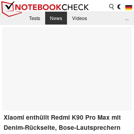
Tests
News
Videos
...
Benchmarks & Tech
Externe Tests
Kaufberatung
Deals
Suche
Jobs
Forum
Xiaomi enthüllt Redmi K90 Pro Max mit
Denim-Rückseite, Bose-Lautsprechern