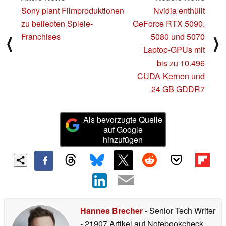
Sony plant Filmproduktionen
Nvidia enthüllt
zu beliebten Spiele-
GeForce RTX 5090,
Franchises
5080 und 5070
⟨
⟩
Laptop-GPUs mit
bis zu 10.496
CUDA-Kernen und
24 GB GDDR7
Als bevorzugte Quelle
auf Google
hinzufügen
Hannes Brecher
- Senior Tech Writer
- 21907 Artikel auf Notebookcheck