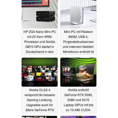
HP ZGX Nano Mini-PC
Mini-PC mit Radeon
mit 20 Kern ARM-
890M, USB 4,
Prozessor und Nvidia
Fingerabdrucksensor
GB10 GPU startet in
und internem Netzteil:
Deutschland in den
Minisforum enthüllt AI
Verkauf
X1 Pro
08.12.2025
12.01.2025
Nvidia DLSS 4
Nvidia enthüllt
verspricht 8x bessere
GeForce RTX 5090,
Gaming-Leistung,
5080 und 5070
Upgrades auch für
Laptop-GPUs mit bis
ältere GeForce RTX
zu 10.496 CUDA-
GPUs
Kernen und 24 GB
07.01.2025