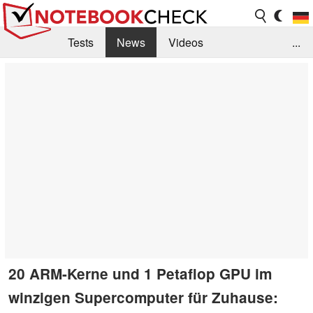
Tests
News
Videos
...
Benchmarks & Tech
Externe Tests
Kaufberatung
Deals
Suche
Jobs
Forum
20 ARM-Kerne und 1 Petaflop GPU im
winzigen Supercomputer für Zuhause: