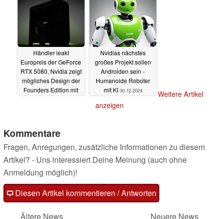
Händler leakt
Nvidias nächstes
Europreis der GeForce
großes Projekt sollen
RTX 5080, Nvidia zeigt
Androiden sein -
mögliches Design der
Humanoide Roboter
Founders Edition mit
mit KI
30.12.2024
Weitere Artikel
LED-Streifen
03.01.2025
anzeigen
Kommentare
Fragen, Anregungen, zusätzliche Informationen zu diesem
Artikel? - Uns interessiert Deine Meinung (auch ohne
Anmeldung möglich)!
Diesen Artikel kommentieren / Antworten
Ältere News
Neuere News