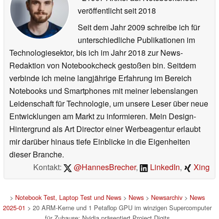
veröffentlicht
seit 2018
Seit dem Jahr 2009 schreibe ich für
unterschiedliche Publikationen im
Technologiesektor, bis ich im Jahr 2018 zur News-
Redaktion von Notebookcheck gestoßen bin. Seitdem
verbinde ich meine langjährige Erfahrung im Bereich
Notebooks und Smartphones mit meiner lebenslangen
Leidenschaft für Technologie, um unsere Leser über neue
Entwicklungen am Markt zu informieren. Mein Design-
Hintergrund als Art Director einer Werbeagentur erlaubt
mir darüber hinaus tiefe Einblicke in die Eigenheiten
dieser Branche.
Kontakt:
@HannesBrecher
,
LinkedIn
,
Xing
>
Notebook Test, Laptop Test und News
>
News
>
Newsarchiv
>
News
2025-01
> 20 ARM-Kerne und 1 Petaflop GPU im winzigen Supercomputer
für Zuhause: Nvidia präsentiert Project Digits