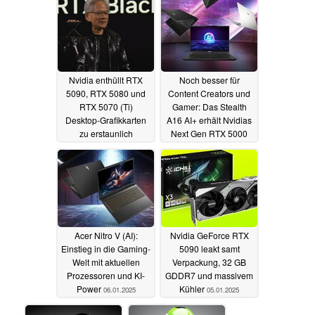
GDDR7
07.01.2025
Nvidia enthüllt RTX
Noch besser für
5090, RTX 5080 und
Content Creators und
RTX 5070 (Ti)
Gamer: Das Stealth
Desktop-Grafikkarten
A16 AI+ erhält Nvidias
zu erstaunlich
Next Gen RTX 5000
vernünftigen Preisen
GPUs
07.01.2025
07.01.2025
Acer Nitro V (AI):
Nvidia GeForce RTX
Einstieg in die Gaming-
5090 leakt samt
Welt mit aktuellen
Verpackung, 32 GB
Prozessoren und KI-
GDDR7 und massivem
Power
Kühler
06.01.2025
05.01.2025