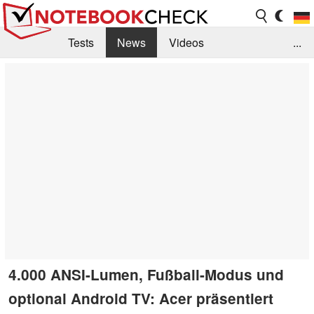
Tests
News
Videos
...
Benchmarks & Tech
Externe Tests
Kaufberatung
Deals
Suche
Jobs
Forum
4.000 ANSI-Lumen, Fußball-Modus und
optional Android TV: Acer präsentiert