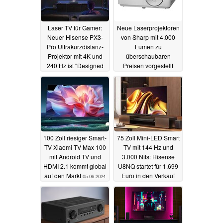
Laser TV für Gamer:
Neue Laserprojektoren
Neuer Hisense PX3-
von Sharp mit 4.000
Pro Ultrakurzdistanz-
Lumen zu
Projektor mit 4K und
überschaubaren
240 Hz ist "Designed
Preisen vorgestellt
for Xbox"
04.08.2024
28.07.2024
100 Zoll riesiger Smart-
75 Zoll Mini-LED Smart
TV Xiaomi TV Max 100
TV mit 144 Hz und
mit Android TV und
3.000 Nits: Hisense
HDMI 2.1 kommt global
U8NQ startet für 1.699
auf den Markt
Euro in den Verkauf
05.06.2024
05.06.2024