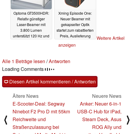
Optoma GT3500HDR:
Xming Episode One:
Relativ günstiger
Neuer Beamer mit
Laser-Beamer mit
gekapselter Optik
3.800 Lumen
startet zum rabattierten
unterstützt 120 Hz und
Preis, Auslieferung
Weitere Artikel
kommt mit IP-
schon in wenigen
anzeigen
Zertifizierung
Wochen
16.05.2024
14.05.2024
Alle 1 Beträge lesen
/
Antworten
Loading Comments
Diesen Artikel kommentieren / Antworten
Ältere News
Neuere News
E-Scooter-Deal: Segway
Anker: Neuer 6-in-1
Ninebot F2 Pro D mit 55km
USB-C Hub für iPad,
⟨
⟩
Reichweite und
Steam Deck, Asus
Straßenzulassung bei
ROG Ally und