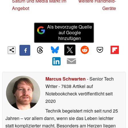
Saturn und Media Markt im
weitere Handheld-
Angebot
Geräte
Als bevorzugte Quelle
auf Google
hinzufügen
Marcus Schwarten
- Senior Tech
Writer
- 7638 Artikel auf
Notebookcheck veröffentlicht
seit
2020
Technik begeistert mich seit rund 25
Jahren – vor allem dann, wenn sie das Leben leichter
statt komplizierter macht. Besonders am Herzen liegen