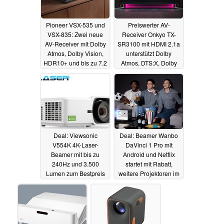
Pioneer VSX-535 und
Preiswerter AV-
VSX-835: Zwei neue
Receiver Onkyo TX-
AV-Receiver mit Dolby
SR3100 mit HDMI 2.1a
Atmos, Dolby Vision,
unterstützt Dolby
HDR10+ und bis zu 7.2
Atmos, DTS:X, Dolby
Kanälen
Vision und HDR10+
28.05.2024
26.05.2024
Deal: Viewsonic
Deal: Beamer Wanbo
V554K 4K-Laser-
DaVinci 1 Pro mit
Beamer mit bis zu
Android und Netflix
240Hz und 3.500
startet mit Rabatt,
Lumen zum Bestpreis
weitere Projektoren im
bestellbar
Angebot (Ad)
22.05.2024
21.05.2024