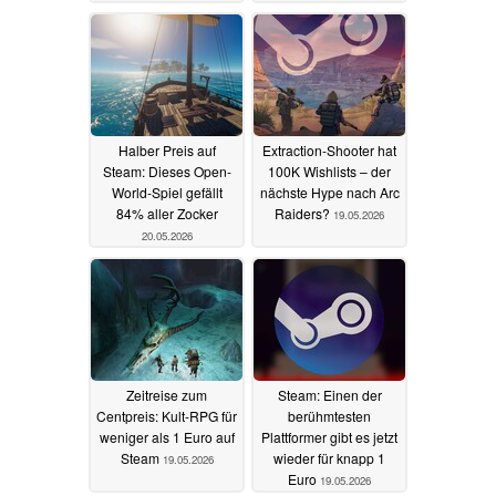
Halber Preis auf
Extraction-Shooter hat
Steam: Dieses Open-
100K Wishlists – der
World-Spiel gefällt
nächste Hype nach Arc
84% aller Zocker
Raiders?
19.05.2026
20.05.2026
Zeitreise zum
Steam: Einen der
Centpreis: Kult-RPG für
berühmtesten
weniger als 1 Euro auf
Plattformer gibt es jetzt
Steam
wieder für knapp 1
19.05.2026
Euro
19.05.2026