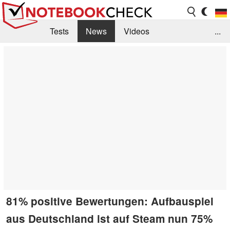
Tests
News
Videos
...
Benchmarks & Tech
Externe Tests
Kaufberatung
Deals
Suche
Jobs
Forum
81% positive Bewertungen: Aufbauspiel
aus Deutschland ist auf Steam nun 75%