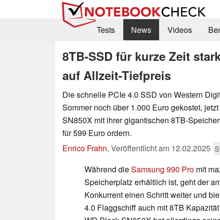
Tests
News
Videos
Be
8TB-SSD für kurze Zeit stark
auf Allzeit-Tiefpreis
Die schnelle PCIe 4.0 SSD von Western Digita
Sommer noch über 1.000 Euro gekostet, jetz
SN850X mit ihrer gigantischen 8TB-Speicher
für 599 Euro ordern.
Enrico Frahn
,
Veröffentlicht am
12.02.2025
S
Während die
Samsung 990 Pro
mit ma
Speicherplatz erhältlich ist, geht der 
Konkurrent einen Schritt weiter und bie
4.0 Flaggschiff auch mit 8TB Kapazitä