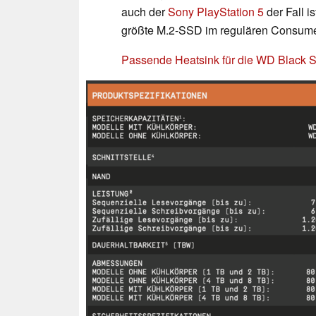
auch der
Sony PlayStation 5
der Fall i
größte M.2-SSD im regulären Consumer
Passende Heatsink für die WD Black