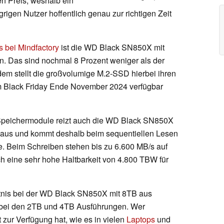
n Preis, weshalb ein
rigen Nutzer hoffentlich genau zur richtigen Zeit
s bei Mindfactory
ist die WD Black SN850X mit
en. Das sind nochmal 8 Prozent weniger als der
dem stellt die großvolumige M.2-SSD hierbei ihren
 am Black Friday Ende November 2024 verfügbar
Speichermodule reizt auch die WD Black SN850X
ett aus und kommt deshalb beim sequentiellen Lesen
. Beim Schreiben stehen bis zu 6.600 MB/s auf
h eine sehr hohe Haltbarkeit von 4.800 TBW für
ältnis bei der WD Black SN850X mit 8TB aus
s bei den 2TB und 4TB Ausführungen. Wer
 zur Verfügung hat, wie es in vielen
Laptops
und