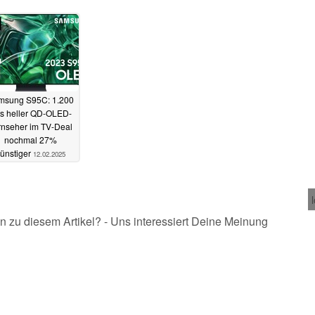
msung S95C: 1.200
ts heller QD-OLED-
rnseher im TV-Deal
nochmal 27%
ünstiger
12.02.2025
n zu diesem Artikel? - Uns interessiert Deine Meinung