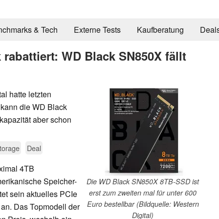
nchmarks & Tech
Externe Tests
Kaufberatung
Deal
 rabattiert: WD Black SN850X fällt
l hatte letzten
t kann die WD Black
kapazität aber schon
torage
Deal
ximal 4TB
amerikanische Speicher-
Die WD Black SN850X 8TB-SSD ist
erst zum zweiten mal für unter 600
tet sein aktuelles PCIe
Euro bestellbar (Bildquelle: Western
t an. Das Topmodell der
Digital)