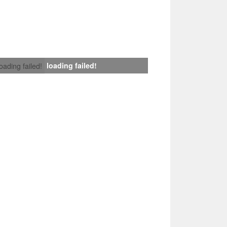
loading failed!
loading failed!