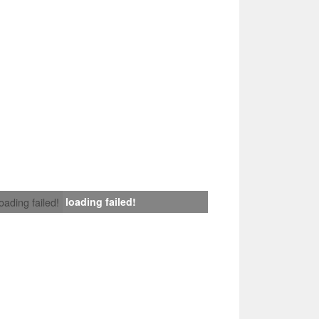
loading failed!
loading failed!