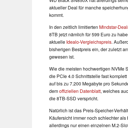
WD Black SN850X hat allerdings seine
aktueller Deal für manche speicherhung
kommt.
In den zeitlich limitierten
Mindstar-Deal
8TB jetzt nämlich für 599 Euro zu hab
aktuelle
Idealo-Vergleichspreis
. Außer
bisherigen Bestpreis ein, der zuletzt
gewesen ist.
Wie die meisten hochwertigen NVMe 
die PCIe 4.0 Schnittstelle fast kompl
auf bis zu 7.200 Megabyte pro Sekunde
dem
offiziellen Datenblatt
, welches auc
die 8TB-SSD verspricht.
Natürlich ist das Preis-Speicher-Verh
Käufersicht immer noch schlechter al
allerdings nur einen einzelnen M.2-Slot