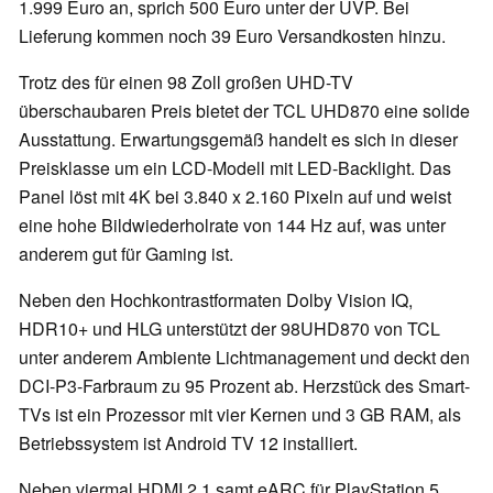
1.999 Euro an, sprich 500 Euro unter der UVP. Bei
Lieferung kommen noch 39 Euro Versandkosten hinzu.
Trotz des für einen 98 Zoll großen UHD-TV
überschaubaren Preis bietet der TCL UHD870 eine solide
Ausstattung. Erwartungsgemäß handelt es sich in dieser
Preisklasse um ein LCD-Modell mit LED-Backlight. Das
Panel löst mit 4K bei 3.840 x 2.160 Pixeln auf und weist
eine hohe Bildwiederholrate von 144 Hz auf, was unter
anderem gut für Gaming ist.
Neben den Hochkontrastformaten Dolby Vision IQ,
HDR10+ und HLG unterstützt der 98UHD870 von TCL
unter anderem Ambiente Lichtmanagement und deckt den
DCI-P3-Farbraum zu 95 Prozent ab. Herzstück des Smart-
TVs ist ein Prozessor mit vier Kernen und 3 GB RAM, als
Betriebssystem ist Android TV 12 installiert.
Neben viermal HDMI 2.1 samt eARC für PlayStation 5,