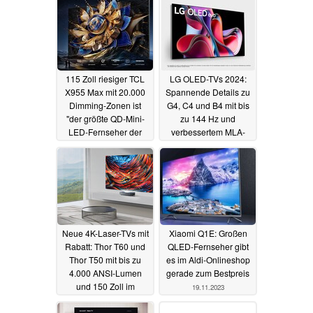
115 Zoll riesiger TCL
LG OLED-TVs 2024:
X955 Max mit 20.000
Spannende Details zu
Dimming-Zonen ist
G4, C4 und B4 mit bis
"der größte QD-Mini-
zu 144 Hz und
LED-Fernseher der
verbessertem MLA-
Welt"
OLED-Panel
19.02.2024
27.11.2023
Neue 4K-Laser-TVs mit
Xiaomi Q1E: Großen
Rabatt: Thor T60 und
QLED-Fernseher gibt
Thor T50 mit bis zu
es im Aldi-Onlineshop
4.000 ANSI-Lumen
gerade zum Bestpreis
und 150 Zoll im
19.11.2023
Vorverkauf
26.11.2023