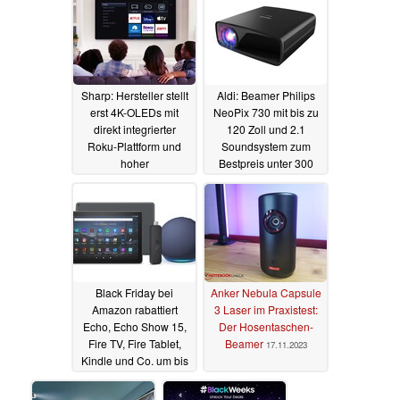
Sharp: Hersteller stellt
Aldi: Beamer Philips
erst 4K-OLEDs mit
NeoPix 730 mit bis zu
direkt integrierter
120 Zoll und 2.1
Roku-Plattform und
Soundsystem zum
hoher
Bestpreis unter 300
Bildwiederholfrequenz
Euro im Angebot
vor
19.11.2023
18.11.2023
Black Friday bei
Anker Nebula Capsule
Amazon rabattiert
3 Laser im Praxistest:
Echo, Echo Show 15,
Der Hosentaschen-
Fire TV, Fire Tablet,
Beamer
17.11.2023
Kindle und Co. um bis
zu 66%
17.11.2023