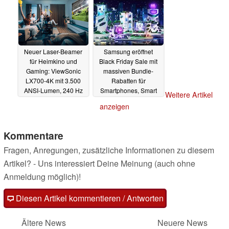
Neuer Laser-Beamer
Samsung eröffnet
für Heimkino und
Black Friday Sale mit
Gaming: ViewSonic
massiven Bundle-
LX700-4K mit 3.500
Rabatten für
ANSI-Lumen, 240 Hz
Smartphones, Smart
Weitere Artikel
und HDR vorgestellt
TVs, Galaxy Watch und
anzeigen
Co.
15.11.2023
14.11.2023
Kommentare
Fragen, Anregungen, zusätzliche Informationen zu diesem
Artikel? - Uns interessiert Deine Meinung (auch ohne
Anmeldung möglich)!
Diesen Artikel kommentieren / Antworten
Ältere News
Neuere News