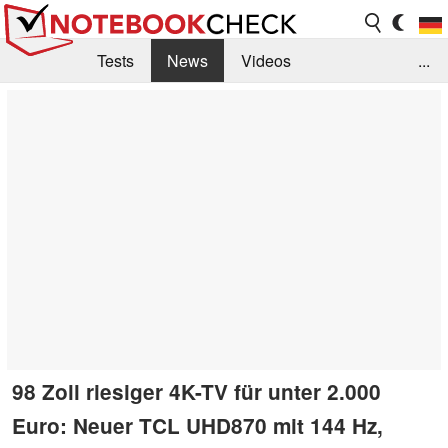
Tests
News
Videos
...
Benchmarks & Tech
Externe Tests
Kaufberatung
Deals
Suche
Jobs
Forum
98 Zoll riesiger 4K-TV für unter 2.000
Euro: Neuer TCL UHD870 mit 144 Hz,