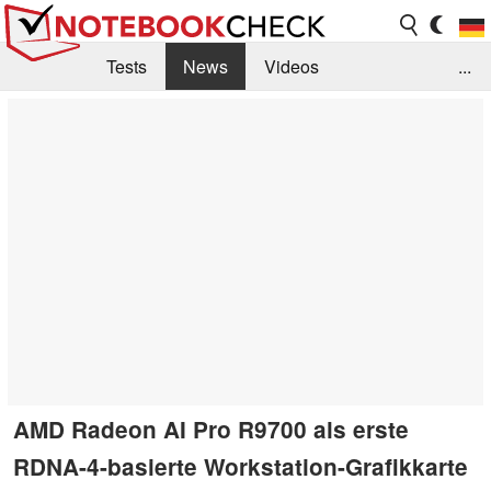
Tests
News
Videos
...
Benchmarks & Tech
Externe Tests
Kaufberatung
Deals
Suche
Jobs
Forum
AMD Radeon AI Pro R9700 als erste
RDNA-4-basierte Workstation-Grafikkarte