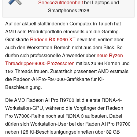
Servicezufriedenheit
bei Laptops und
Smartphones 2026
Auf der aktuell stattfindenden Computex in Taipeh hat
AMD sein Produktportfolio einerseits um die Gaming-
Grafikkarte
Radeon RX 9060 XT
erweitert, verliert aber
auch den Workstation-Bereich nicht aus dem Blick. So
dürfen sich professionelle Anwender über
neue Ryzen-
Threadripper-9000-Prozessoren
mit bis zu 96 Kernen und
192 Threads freuen. Zusätzlich präsentiert AMD erstmals
die Radeon-AI-Pro-R97000-Grafikkarte für KI-
Beschleunigung.
Die AMD Radeon AI Pro R9700 ist die erste RDNA-4-
Workstation-GPU, während die Vorgänger der Radeon
Pro W7000-Reihe noch auf RDNA 3 aufbauten. Dabei
dürfen sich Workstation-User bei der Raden AI Pro R9700
neben 128 KI-Beschleunigungseinheiten über 32 GB