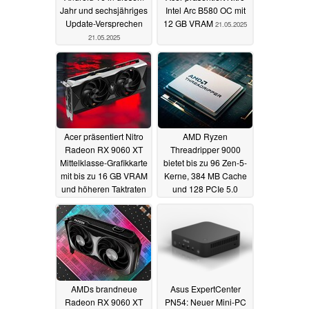
Jahr und sechsjähriges
Intel Arc B580 OC mit
Update-Versprechen
12 GB VRAM
21.05.2025
21.05.2025
Acer präsentiert Nitro
AMD Ryzen
Radeon RX 9060 XT
Threadripper 9000
Mittelklasse-Grafikkarte
bietet bis zu 96 Zen-5-
mit bis zu 16 GB VRAM
Kerne, 384 MB Cache
und höheren Taktraten
und 128 PCIe 5.0
Lanes
21.05.2025
21.05.2025
AMDs brandneue
Asus ExpertCenter
Radeon RX 9060 XT
PN54: Neuer Mini-PC