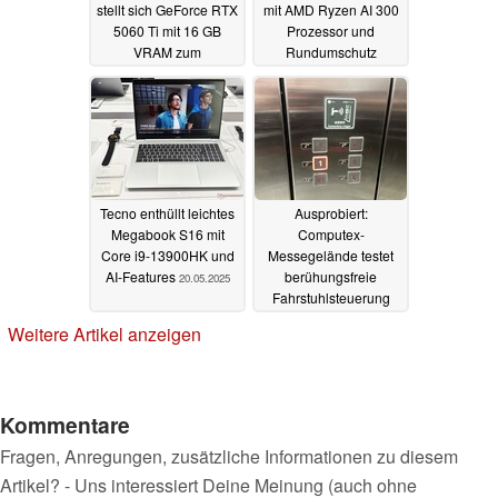
stellt sich GeForce RTX
mit AMD Ryzen AI 300
5060 Ti mit 16 GB
Prozessor und
VRAM zum
Rundumschutz
Mittelklasse-Preis
21.05.2025
21.05.2025
Tecno enthüllt leichtes
Ausprobiert:
Megabook S16 mit
Computex-
Core i9-13900HK und
Messegelände testet
AI-Features
berühungsfreie
20.05.2025
Fahrstuhlsteuerung
20.05.2025
Weitere Artikel anzeigen
Kommentare
Fragen, Anregungen, zusätzliche Informationen zu diesem
Artikel? - Uns interessiert Deine Meinung (auch ohne