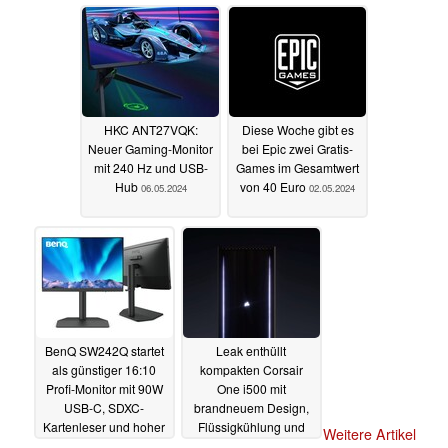
und ELMB
15.05.2024
08.05.2024
HKC ANT27VQK:
Diese Woche gibt es
Neuer Gaming-Monitor
bei Epic zwei Gratis-
mit 240 Hz und USB-
Games im Gesamtwert
Hub
von 40 Euro
06.05.2024
02.05.2024
BenQ SW242Q startet
Leak enthüllt
als günstiger 16:10
kompakten Corsair
Profi-Monitor mit 90W
One i500 mit
USB-C, SDXC-
brandneuem Design,
Kartenleser und hoher
Flüssigkühlung und
Weitere Artikel
Farbtreue
GeForce RTX 4080
02.05.2024