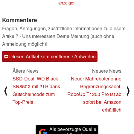
anzeigen
Super
02.05.2024
Kommentare
Fragen, Anregungen, zusätzliche Informationen zu diesem
Artikel? - Uns interessiert Deine Meinung (auch ohne
Anmeldung möglich)!
Diesen Artikel kommentieren / Antworten
Ältere News
Neuere News
SSD-Deal: WD Black
Neuer Mähroboter ohne
SN850X mit 2TB dank
Begrenzungskabel:
⟨
⟩
Gutscheincode zum
RoboUp T1200 Pro ist ab
Top-Preis
sofort bei Amazon
erhältlich
Als bevorzugte Quelle