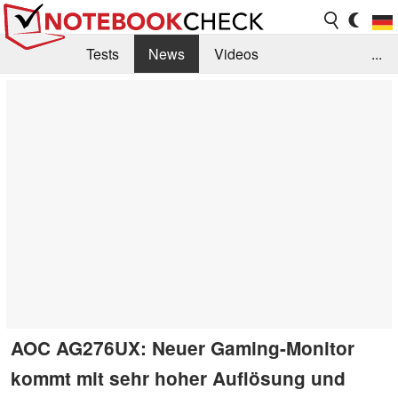
Tests
News
Videos
...
Benchmarks & Tech
Externe Tests
Kaufberatung
Deals
Suche
Jobs
Forum
AOC AG276UX: Neuer Gaming-Monitor
kommt mit sehr hoher Auflösung und