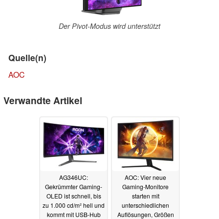
Der Pivot-Modus wird unterstützt
Quelle(n)
AOC
Verwandte Artikel
AG346UC:
AOC: Vier neue
Gekrümmter Gaming-
Gaming-Monitore
OLED ist schnell, bis
starten mit
zu 1.000 cd/m² hell und
unterschiedlichen
kommt mit USB-Hub
Auflösungen, Größen