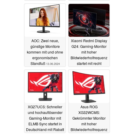
und auch als Curved-
16.09.2024
Modelle
12.09.2024
AOC: Zwei neue,
Xiaomi Redmi Display
günstige Monitore
G24: Gaming-Monitor
kommen mit und ohne
mit hoher
ergonomischen
Bildwiederholfrequenz
Standfuß
startet mit recht
13.06.2024
genauer
Farbdarstellung zum
kleinen Preis
19.05.2024
XG27UCS: Schneller
Asus ROG
und hochauflösender
XG32WCMS:
Gaming-Monitor mit
Gekrümmter Monitor
ELMB Sync startet in
mit hoher
Deutschland mit Rabatt
Bildwiederholfrequenz