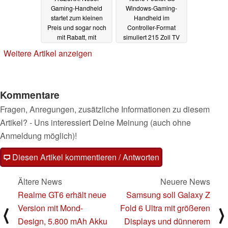
Gaming-Handheld
Windows-Gaming-
startet zum kleinen
Handheld im
Preis und sogar noch
Controller-Format
mit Rabatt, mit
simuliert 215 Zoll TV
Bildausgabe und
durch AR-Brille
Weitere Artikel anzeigen
Controller-Support
26.02.2024
25.04.2024
Kommentare
Fragen, Anregungen, zusätzliche Informationen zu diesem
Artikel? - Uns interessiert Deine Meinung (auch ohne
Anmeldung möglich)!
Diesen Artikel kommentieren / Antworten
Ältere News
Neuere News
Realme GT6 erhält neue
Samsung soll Galaxy Z
Version mit Mond-
Fold 6 Ultra mit größeren
⟨
⟩
Design, 5.800 mAh Akku
Displays und dünnerem