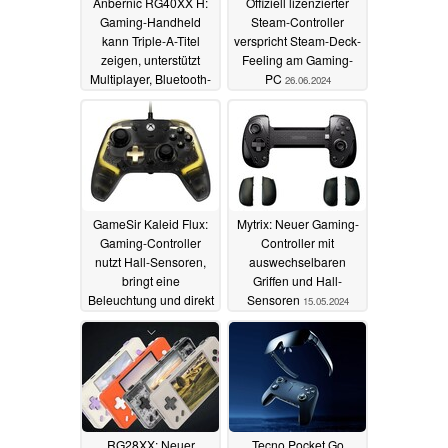
Anbernic RG40XX H:
Offiziell lizenzierter
Gaming-Handheld
Steam-Controller
kann Triple-A-Titel
verspricht Steam-Deck-
zeigen, unterstützt
Feeling am Gaming-
Multiplayer, Bluetooth-
PC
26.06.2024
Controller und HDMI
29.06.2024
GameSir Kaleid Flux:
Mytrix: Neuer Gaming-
Gaming-Controller
Controller mit
nutzt Hall-Sensoren,
auswechselbaren
bringt eine
Griffen und Hall-
Beleuchtung und direkt
Sensoren
15.05.2024
wählbare Profile mit
02.06.2024
RG28XX: Neuer
Tecno Pocket Go