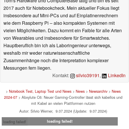
Tom's Hardware und ComputerBase tätig und bin es seit
2017 auch für Notebookcheck. Mein aktueller Fokus liegt
insbesondere auf Mini-PCs und auf Einplatinenrechnern
wie dem Raspberry Pi – also kompakten Systemen mit
vielen Möglichkeiten. Dazu kommt ein Faible für alle Arten
von Wearables und insbesondere für Smartwatches.
Hauptberuflich bin ich als Laboringenieur unterwegs,
weshalb mir weder naturwissenschaftliche
Zusammenhänge noch die Interpretation komplexer
Messungen fern liegen.
Kontakt:
silvio39191
,
LinkedIn
>
Notebook Test, Laptop Test und News
>
News
>
Newsarchiv
>
News
2024-07
> Abxylute C6: Neuer Gaming-Controller lässt sich kabellos und
mit Kabel an vielen Plattformen nutzen
Autor: Silvio Werner, 9.07.2024 (Update: 9.07.2024)
loading failed!
loading failed!