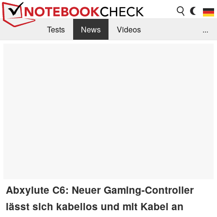
Tests
News
Videos
...
Benchmarks & Tech
Externe Tests
Kaufberatung
Deals
Suche
Jobs
Forum
Abxylute C6: Neuer Gaming-Controller
lässt sich kabellos und mit Kabel an