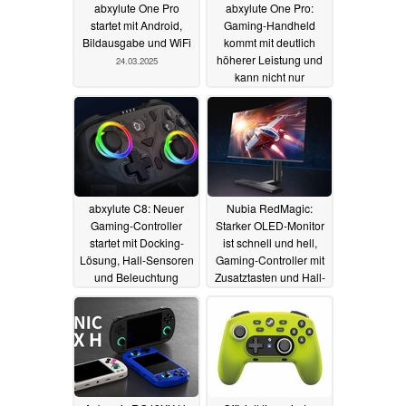
abxylute One Pro
abxylute One Pro:
startet mit Android,
Gaming-Handheld
Bildausgabe und WiFi
kommt mit deutlich
höherer Leistung und
24.03.2025
kann nicht nur
emulieren
15.03.2025
abxylute C8: Neuer
Nubia RedMagic:
Gaming-Controller
Starker OLED-Monitor
startet mit Docking-
ist schnell und hell,
Lösung, Hall-Sensoren
Gaming-Controller mit
und Beleuchtung
Zusatztasten und Hall-
Sensoren vorgestellt
15.01.2025
04.07.2024