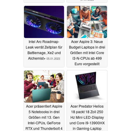
Intel Arc Roadmap-
Acer Aspire 3: Neue
Leak verrät Zeitplan für
Budget-Laptops in drei
Battlemage, Xe2 und
Größen mit Intel Core
Alchemist+
i3-N-CPUs ab 499
05.01.2023
Euro vorgestellt
04.01.2023
Acer präsentiert Aspire
Acer Predator Helios
5 Notebooks in drei
18 packt 18 Zoll 250
Größen mit 13. Gen
Hz Mini-LED-Display
Intel-CPUs, GeForce
und Core i9-13900HX
RTX und Thunderbolt 4
in Gaming-Laptop