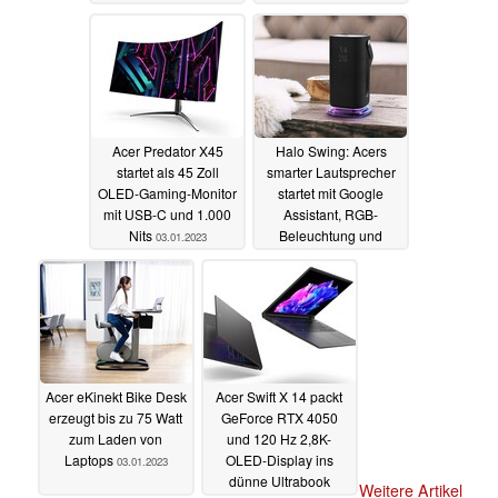
04.01.2023
03.01.2023
Acer Predator X45
Halo Swing: Acers
startet als 45 Zoll
smarter Lautsprecher
OLED-Gaming-Monitor
startet mit Google
mit USB-C und 1.000
Assistant, RGB-
Nits
Beleuchtung und
03.01.2023
Display
03.01.2023
Acer eKinekt Bike Desk
Acer Swift X 14 packt
erzeugt bis zu 75 Watt
GeForce RTX 4050
zum Laden von
und 120 Hz 2,8K-
Laptops
OLED-Display ins
03.01.2023
dünne Ultrabook
Weitere Artikel