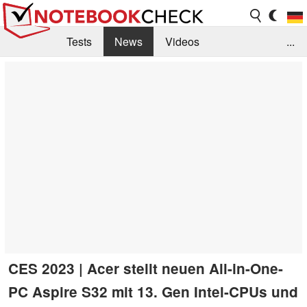
Tests
News
Videos
...
Benchmarks & Tech
Externe Tests
Kaufberatung
Deals
Suche
Jobs
Forum
CES 2023 | Acer stellt neuen All-in-One-
PC Aspire S32 mit 13. Gen Intel-CPUs und