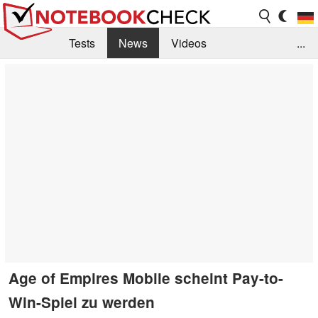
Tests
News
Videos
...
Benchmarks & Tech
Externe Tests
Kaufberatung
Deals
Suche
Jobs
Forum
Age of Empires Mobile scheint Pay-to-
Win-Spiel zu werden