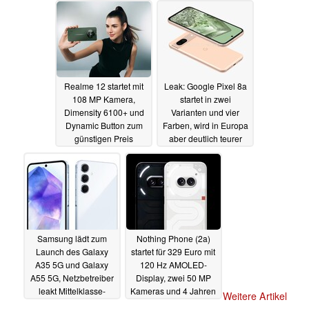
Realme 12 startet mit
Leak: Google Pixel 8a
108 MP Kamera,
startet in zwei
Dimensity 6100+ und
Varianten und vier
Dynamic Button zum
Farben, wird in Europa
günstigen Preis
aber deutlich teurer
06.03.2024
05.03.2024
Samsung lädt zum
Nothing Phone (2a)
Launch des Galaxy
startet für 329 Euro mit
A35 5G und Galaxy
120 Hz AMOLED-
A55 5G, Netzbetreiber
Display, zwei 50 MP
leakt Mittelklasse-
Kameras und 4 Jahren
Weitere Artikel
Smartphone
Updates
05.03.2024
05.03.2024