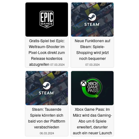
Shadow Legends
13.11.2024
Gratis-Spiel bei Epic:
Neue Funktionen auf
Weltraum-Shooter im
Steam: Spiele-
Pixel-Look direkt zum
Shopping wird jetzt
Release kostenlos
noch bequemer
abzugreifen
07.03.2024
07.03.2024
Steam: Tausende
Xbox Game Pass: Im
Spiele könnten sich
März wird das Gaming-
bald von der Plattform
Abo um 6 Spiele
verabschieden
erweitert, darunter
auch ein neuer Launch
06.03.2024
06.03.2024