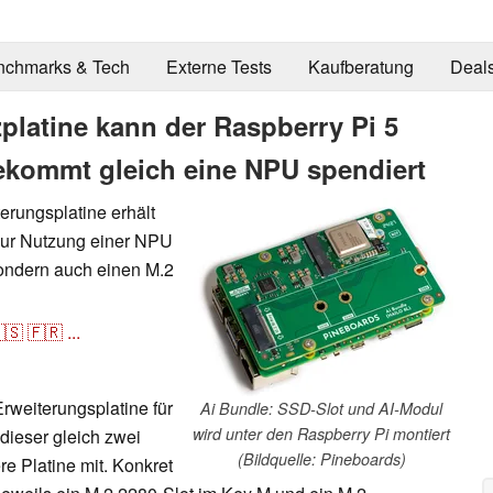
nchmarks & Tech
Externe Tests
Kaufberatung
Deal
zplatine kann der Raspberry Pi 5
kommt gleich eine NPU spendiert
erungsplatine erhält
 zur Nutzung einer NPU
ondern auch einen M.2
🇸
🇫🇷
...
Erweiterungsplatine für
Ai Bundle: SSD-Slot und AI-Modul
wird unter den Raspberry Pi montiert
 dieser gleich zwei
(Bildquelle: Pineboards)
e Platine mit. Konkret