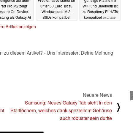
telligence auf dem
Pi-Alternative startet für
günstige Platine mit
iPad Pro M2 zeigt
unter 60 Euro, ist zu
WiFi und Bluetooth ist
essere On-Device-
Windows und M.2-
zu Raspberry Pi-HATs
stung als Galaxy AI
SSDs kompatibel
kompatibel
20.07.2024
05.08.2024
27.07.2024
re Artikel anzeigen
n zu diesem Artikel? - Uns interessiert Deine Meinung
Neuere News
Samsung: Neues Galaxy Tab steht in den
⟩
ht
Startlöchern, welches dank speziellem Gehäuse
auch robuster sein dürfte