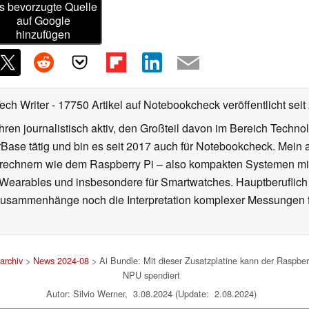
s bevorzugte Quelle
auf Google
hinzufügen
Tech Writer
- 17750 Artikel auf Notebookcheck veröffentlicht
seit
ahren journalistisch aktiv, den Großteil davon im Bereich Techn
se tätig und bin es seit 2017 auch für Notebookcheck. Mein ak
rechnern wie dem Raspberry Pi – also kompakten Systemen mit
n Wearables und insbesondere für Smartwatches. Hauptberuflich
Zusammenhänge noch die Interpretation komplexer Messungen f
archiv
>
News 2024-08
> Ai Bundle: Mit dieser Zusatzplatine kann der Raspb
NPU spendiert
Autor: Silvio Werner, 3.08.2024 (Update: 2.08.2024)