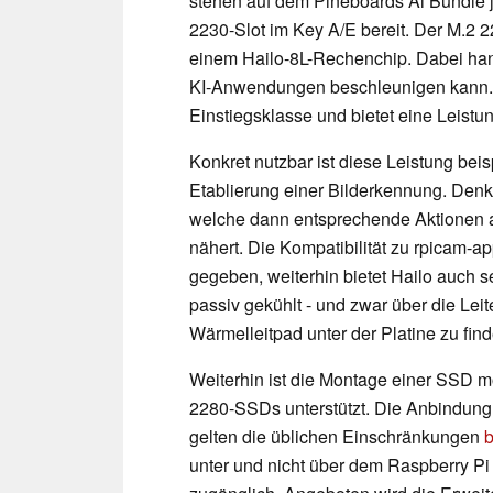
stehen auf dem Pineboards Ai Bundle j
2230-Slot im Key A/E bereit. Der M.2 22
einem Hailo-8L-Rechenchip. Dabei ha
KI-Anwendungen beschleunigen kann. D
Einstiegsklasse und bietet eine Leist
Konkret nutzbar ist diese Leistung be
Etablierung einer Bilderkennung. Den
welche dann entsprechende Aktionen a
nähert. Die Kompatibilität zu rpicam-a
gegeben, weiterhin bietet Hailo auch 
passiv gekühlt - und zwar über die Lei
Wärmelleitpad unter der Platine zu finde
Weiterhin ist die Montage einer SSD m
2280-SSDs unterstützt. Die Anbindung 
gelten die üblichen Einschränkungen
b
unter und nicht über dem Raspberry Pi 5