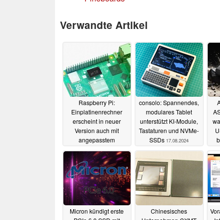
Verwandte Artikel
Raspberry Pi:
consolo: Spannendes,
Einplatinenrechner
modulares Tablet
AS
erscheint in neuer
unterstützt KI-Module,
wa
Version auch mit
Tastaturen und NVMe-
U
angepasstem
SSDs
b
17.08.2024
Rechenchip
19.08.2024
Micron kündigt erste
Chinesisches
Vor