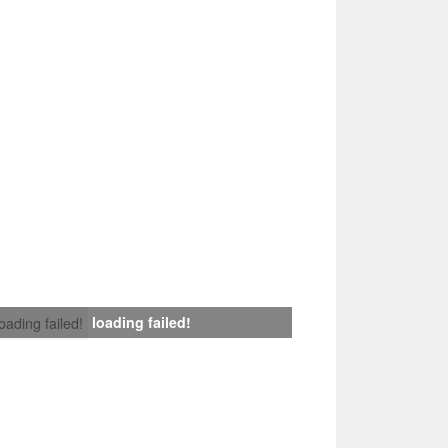
loading failed!
loading failed!