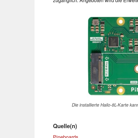
zugänglich. Angeboten wird die Erweite
Die installierte Hailo-8L-Karte k
Quelle(n)
Pineboards