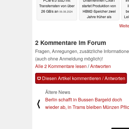
PCIe 6.0 SSD mit
Unternehmen CXMT
In
Transferraten von über
startet Produktion von
26 GB/s an
HBM2-Speicher zwei
b
06.08.2024
Jahre früher als
Lei
geplant
05.08.2024
Weite
2 Kommentare im Forum
Fragen, Anregungen, zusätzliche Informatione
(auch ohne Anmeldung möglich)!
Alle 2 Kommentare lesen
/
Antworten
Diesen Artikel kommentieren / Antworten
Ältere News
Berlin schafft in Bussen Bargeld doch
⟨
wieder ab, in Trams bleiben Münzen Pflic