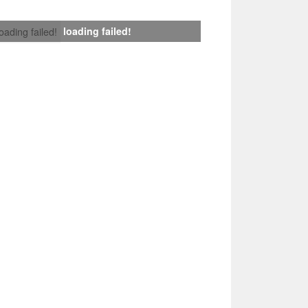
loading failed!
loading failed!