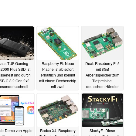
Asus TUF Gaming
Raspberry Pi: Neue
Deal: Raspberry Pi 5
2000 Plus SSD ist
Platine ist ab sofort
mit 8GB
sserfest und durch
erhältlich und kommt
Arbeitsspeicher zum
SB-C 3.2 Gen 2x2
mit einem Rechenchip
Tiefpreis bei
esonders schnell
mit zwei
deutschem Händler
unterschiedlichen
08.08.2024
06.08.2024
Architekturen
08.08.2024
ab-Demo von Apple
Radxa X4: Raspberry
StackyFi: Diese