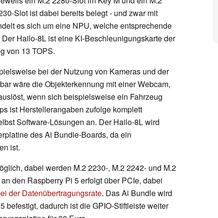
eweils ein M.2 2280-Slot im Key M und ein M.2
30-Slot ist dabei bereits belegt - und zwar mit
ndelt es sich um eine NPU, welche entsprechende
er Hailo-8L ist eine KI-Beschleunigungskarte der
ung von 13 TOPS.
ispielsweise bei der Nutzung von Kameras und der
kbar wäre die Objekterkennung mit einer Webcam,
uslöst, wenn sich beispielsweise ein Fahrzeug
pps ist Herstellerangaben zufolge komplett
selbst Software-Lösungen an. Der Hailo-8L wird
terplatine des Ai Bundle-Boards, da ein
n ist.
öglich, dabei werden M.2 2230-, M.2 2242- und M.2
an den Raspberry Pi 5 erfolgt über PCIe, dabei
ei der Datenübertragungsrate
. Das Ai Bundle wird
 befestigt, dadurch ist die GPIO-Stiftleiste weiter