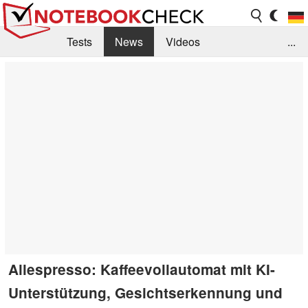
Tests
News
Videos
...
Benchmarks & Tech
Externe Tests
Kaufberatung
Deals
Suche
Jobs
Forum
Allespresso: Kaffeevollautomat mit KI-
Unterstützung, Gesichtserkennung und