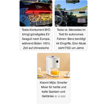
Tesla-Konkurrent BYD
Tesla vs. Mercedes im
bringt günstigstes EV
Test für autonomes
Seagull nach Europa,
Fahren: Benz benötigt
während Biden 100%
44 Eingriffe, Elon Musk
Zoll auf chinesische
sieht FSD um Jahre
Autos plant
voraus
12.05.2024
12.05.2024
Xiaomi Mijia: Smarter
Mixer für heiße und
kalte Speisen und
Getränke
30.10.2022