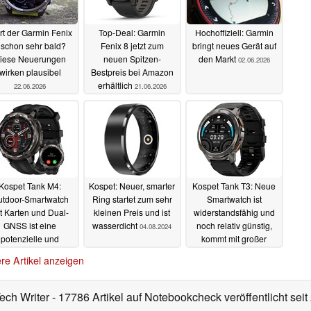
rt der Garmin Fenix
Top-Deal: Garmin
Hochoffiziell: Garmin
 schon sehr bald?
Fenix 8 jetzt zum
bringt neues Gerät auf
iese Neuerungen
neuen Spitzen-
den Markt
02.06.2026
wirken plausibel
Bestpreis bei Amazon
erhältlich
22.06.2026
21.06.2026
Kospet Tank M4:
Kospet: Neuer, smarter
Kospet Tank T3: Neue
tdoor-Smartwatch
Ring startet zum sehr
Smartwatch ist
t Karten und Dual-
kleinen Preis und ist
widerstandsfähig und
GNSS ist eine
wasserdicht
noch relativ günstig,
04.08.2024
potenzielle und
kommt mit großer
stige Garmin Fenix-
Einschränkung
re Artikel anzeigen
lternative
18.10.2025
23.03.2024
Tech Writer
- 17786 Artikel auf Notebookcheck veröffentlicht
seit