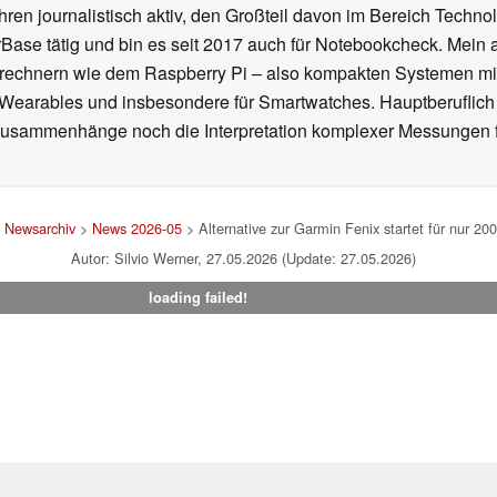
ahren journalistisch aktiv, den Großteil davon im Bereich Techn
se tätig und bin es seit 2017 auch für Notebookcheck. Mein ak
rechnern wie dem Raspberry Pi – also kompakten Systemen mit
n Wearables und insbesondere für Smartwatches. Hauptberuflich
Zusammenhänge noch die Interpretation komplexer Messungen f
>
Newsarchiv
>
News 2026-05
> Alternative zur Garmin Fenix startet für nur 20
Autor: Silvio Werner, 27.05.2026 (Update: 27.05.2026)
loading failed!
um
|
Team
|
Datenschutz
|
Kontakt
|
Cookie Einstellungen
| 01.08