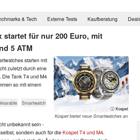
nchmarks & Tech
Externe Tests
Kaufberatung
Deal
 startet für nur 200 Euro, mit
und 5 ATM
rtwatches starten mit
ht zuletzt durch eine
. Die Tank T4 und M4
ommen so mit einem
Wearable
Smartwatch
ⓘ Kospet
Kospet bietet neue Smartwatches an
ht unbekannt sein -
r selbst, sondern auch für die
Kospet T4 und M4
.