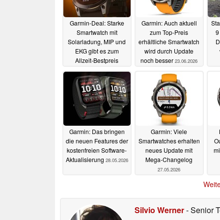
Garmin-Deal: Starke
Garmin: Auch aktuell
Sta
Smartwatch mit
zum Top-Preis
9
Solarladung, MIP und
erhältliche Smartwatch
D
EKG gibt es zum
wird durch Update
Allzeit-Bestpreis
noch besser
23.06.2026
06.07.2026
Garmin: Das bringen
Garmin: Viele
die neuen Features der
Smartwatches erhalten
Ou
kostenfreien Software-
neues Update mit
mi
Aktualisierung
Mega-Changelog
28.05.2026
27.05.2026
gün
Weite
A
Silvio Werner
- Senior 