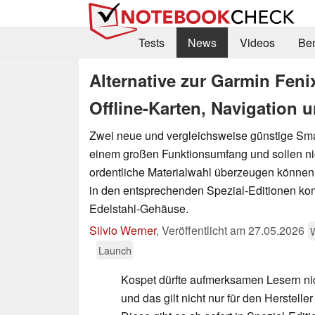
Tests
News
Videos
Be
Alternative zur Garmin Fenix
Offline-Karten, Navigation 
Zwei neue und vergleichsweise günstige Sma
einem großen Funktionsumfang und sollen nic
ordentliche Materialwahl überzeugen können
in den entsprechenden Spezial-Editionen k
Edelstahl-Gehäuse.
Silvio Werner
,
Veröffentlicht am
27.05.2026
Launch
Kospet dürfte aufmerksamen Lesern nic
und das gilt nicht nur für den Herstelle