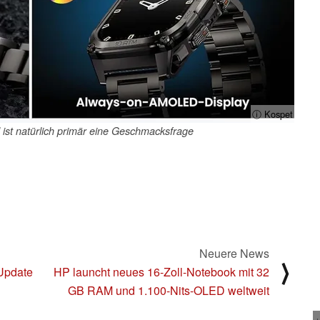
ⓘ Kospet
l ist natürlich primär eine Geschmacksfrage
Neuere News
⟩
 Update
HP launcht neues 16-Zoll-Notebook mit 32
GB RAM und 1.100-Nits-OLED weltweit