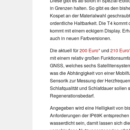
Diese gibt es ab sofort in Spezial-Edi
in Grenzen halten. So gibt es den bis
Kospet an der Materialwahl geschraub
ordentliche Haltbarkeit. Die T4 kommt
kommt mit einem eckigem Display. Erhäl
auch in neuen Farbversionen.
Die aktuell für
200 Euro
und
210 Euro
mit einem relativ großen Funktionsum
GNSS, welches sechs Satellitensysteme 
was die Abhängigkeit von einer Mobilf
Sensorik zur Messung der Herzfrequenz
Schlafqualität und Schlafdauer sollen
Regenerationsbedarf.
Angegeben wird eine Helligkeit von bi
Anforderungen der IP69K entsprechen 
wasserdicht sein, damit lassen sich 