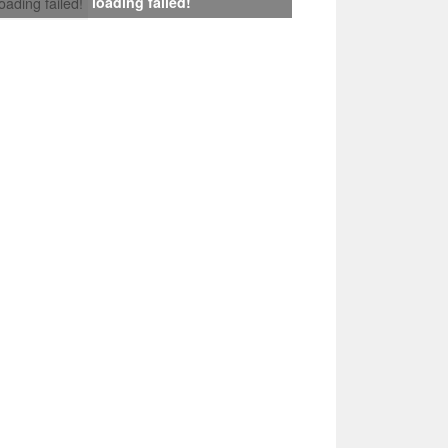
loading failed!
loading failed!