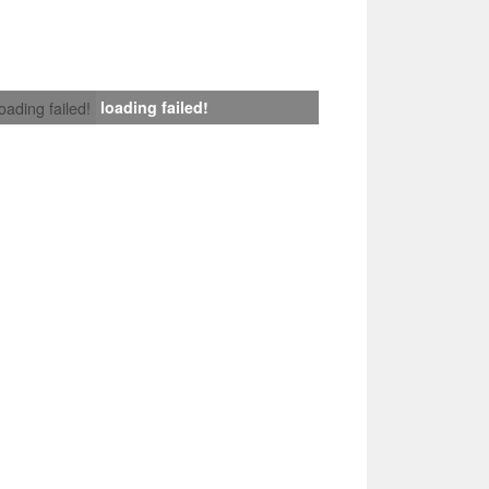
loading failed!
loading failed!